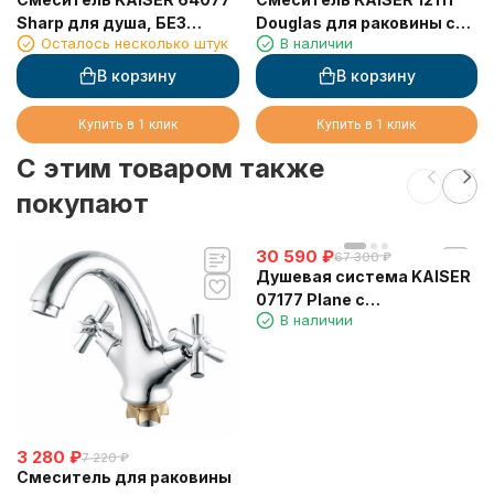
Sharp для душа, БЕЗ
Douglas для раковины c
Осталось несколько штук
В наличии
излива
выдвижной лейкой
В корзину
В корзину
Купить в 1 клик
Купить в 1 клик
C этим товаром также
покупают
30 590
₽
67 300
₽
Душевая система KAISER
07177 Plane с
В наличии
термостатом 6280
3 280
₽
7 220
₽
Смеситель для раковины