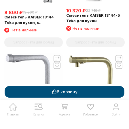
10 320
₽
22 710
₽
8 860
₽
19 500
₽
Смеситель KAISER 13144-5
Смеситель KAISER 13144
Teka для кухни
Teka для кухни, с
подключением фильтра для
Нет в наличии
Нет в наличии
питьевой воды, хром (6113
Кран-букса, 6312 Аэратор)
Запрос счета для юрлиц
Запрос счета для юрлиц
В корзину
Главная
Каталог
Корзина
Избранное
Войти
12 880
₽
28 340
₽
14 000
₽
30 800
₽
Смеситель KAISER 13044-7
Смеситель KAISER 13044-3