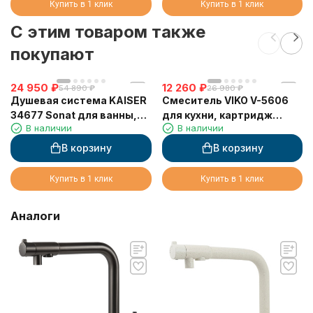
Купить в 1 клик
Купить в 1 клик
C этим товаром также
покупают
24 950
₽
12 260
₽
54 890
₽
26 980
₽
Душевая система KAISER
Смеситель VIKO V-5606
34677 Sonat для ванны,
для кухни, картридж
В наличии
В наличии
скрытого монтажа
Ф35мм, с гибким серым
(дивертор 6020)
изливом, под фильтр,
В корзину
В корзину
Chrome (латунь)
Купить в 1 клик
Купить в 1 клик
Аналоги