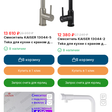
13 610
₽
29 950
₽
12 380
₽
27 240
₽
Смеситель KAISER 13044-5
Смеситель KAISER 13044-2
Teka для кухни с краном для
Teka для кухни с краном для
питьевой воды, серебро
питьевой воды, черный
В наличии
В наличии
мрамор
В корзину
В корзину
Купить в 1 клик
Купить в 1 клик
Запрос счета для юрлиц
Запрос счета для юрлиц