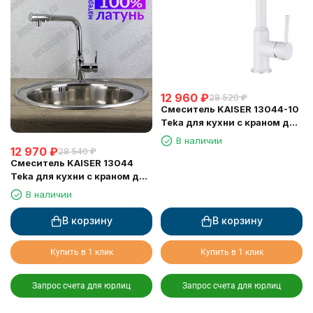
12 960
₽
28 520
₽
Смеситель KAISER 13044-10
Teka для кухни с краном для
питьевой воды, белый
В наличии
глянец
12 970
₽
28 540
₽
Смеситель KAISER 13044
Teka для кухни с краном для
питьевой воды
В наличии
В корзину
В корзину
Купить в 1 клик
Купить в 1 клик
Запрос счета для юрлиц
Запрос счета для юрлиц