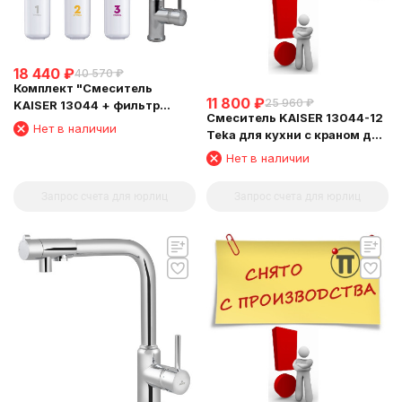
18 440
₽
40 570
₽
Комплект "Cмеситель
11 800
₽
25 960
₽
KAISER 13044 + фильтр
Смеситель KAISER 13044-12
Барьер"
Нет в наличии
Teka для кухни с краном для
питьевой воды
Нет в наличии
Запрос счета для юрлиц
Запрос счета для юрлиц