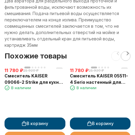
Два аэратора для раздельного выхода проточной и
фильтрованной воды, исключают возможность их
смешивания. Подача питьевой воды осуществляется
переключателем на конце излива. Преимущество
совмещенных смесителей заключается в том, что не
нужно делать дополнительных отверстий на мойке и
устанавливать отдельный кран для питьевой воды,
картридж 35мм
Похожие товары
11 780
₽
11 780
₽
25 920
₽
25 920
₽
Смеситель KAISER
Смеситель KAISER 05511-
09066-2 Strike для кухни с
4 Serio настенный для
В наличии
В наличии
выдвижным изливом
раковины, белый,
картридж 6201
В корзину
В корзину