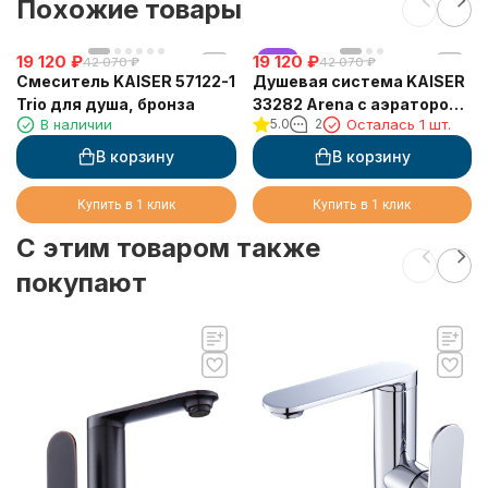
Похожие товары
19 120
₽
19 120
хит
₽
42 070
₽
42 070
₽
Смеситель KAISER 57122-1
Душевая система KAISER
Trio для душа, бронза
33282 Arena с аэратором,
В наличии
5.0
2
Осталась 1 шт.
хром
В корзину
В корзину
Купить в 1 клик
Купить в 1 клик
C этим товаром также
покупают