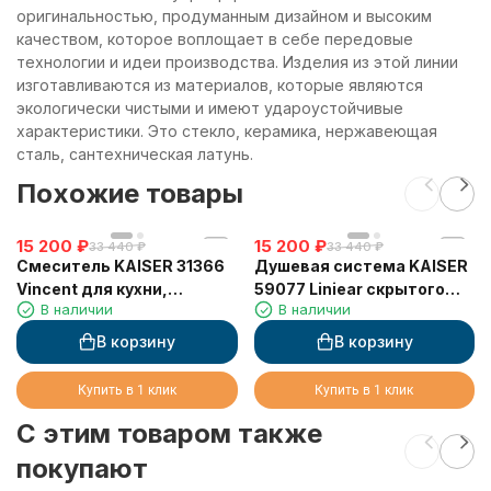
оригинальностью, продуманным дизайном и высоким
качеством, которое воплощает в себе передовые
технологии и идеи производства. Изделия из этой линии
изготавливаются из материалов, которые являются
экологически чистыми и имеют удароустойчивые
характеристики. Это стекло, керамика, нержавеющая
сталь, сантехническая латунь.
Похожие товары
15 200
₽
15 200
₽
33 440
₽
33 440
₽
Смеситель KAISER 31366
Душевая система KAISER
Vincent для кухни,
59077 Liniear скрытого
В наличии
В наличии
сенсорное управление,
монтажа, с изливом
вытяжная лейка, Sensor
В корзину
В корзину
Купить в 1 клик
Купить в 1 клик
C этим товаром также
покупают