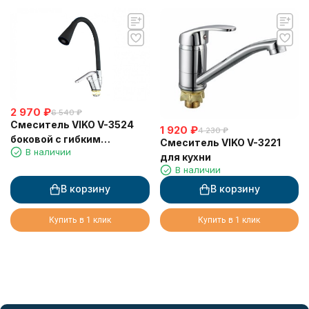
2 970
₽
6 540
₽
Смеситель VIKO V-3524
1 920
₽
4 230
₽
боковой с гибким
Смеситель VIKO V-3221
В наличии
изливом, 2-режима, Ø35,
для кухни
с гайкой, чёрный
В наличии
В корзину
В корзину
Купить в 1 клик
Купить в 1 клик