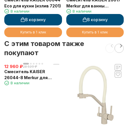
Eco для кухни (излив 7201)
Merkur для ванны
В наличии
В наличии
скрытого монтажа
В корзину
В корзину
Купить в 1 клик
Купить в 1 клик
C этим товаром также
покупают
12 960
₽
28 520
₽
Смеситель KAISER
26044-8 Merkur для
В наличии
кухни, с краном для
питьевой воды, песочный