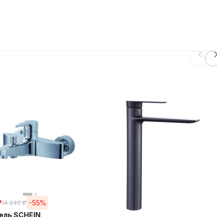
₽
-55%
14 240
₽
ель SCHEIN