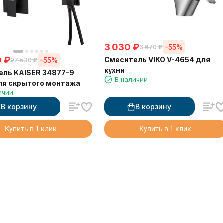
3 030
₽
-55%
6 670
₽
0
₽
Смеситель VIKO V-4654 для
-55%
97 530
₽
кухни
ль KAISER 34877-9
В наличии
ля скрытого монтажа
ичии
В корзину
В корзину
Купить в 1 клик
Купить в 1 клик