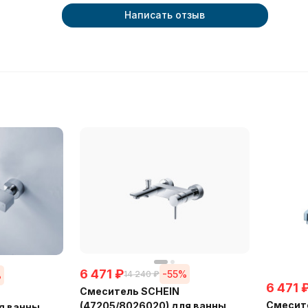
Написать отзыв
6 471
₽
-55%
14 240
₽
%
6 471
Смеситель SCHEIN
Смесит
(47205/8026020) для ванны
я ванны