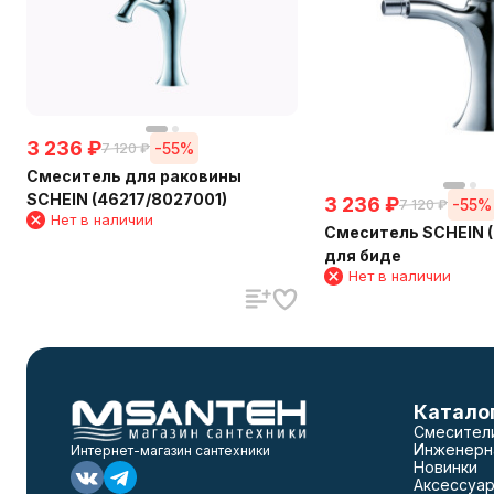
3 236
₽
-55%
7 120
₽
Смеситель для раковины
SCHEIN (46217/8027001)
3 236
₽
-55%
7 120
₽
Нет в наличии
Смеситель SCHEIN 
для биде
Нет в наличии
Катало
Смесител
Инженерн
Интернет-магазин сантехники
Новинки
Аксессуар