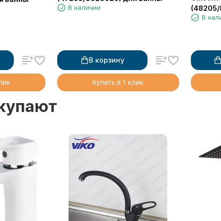
В наличии
(48205/
В нал
В корзину
клик
Купить в 1 клик
окупают