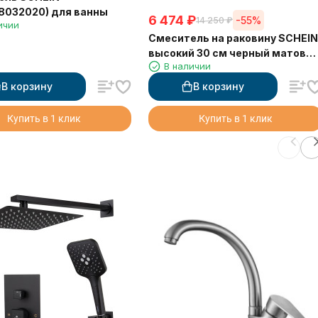
8032020) для ванны
6 474
₽
-55%
14 250
₽
ичии
Смеситель на раковину SCHEIN
высокий 30 см черный матовы
В наличии
(8611-2BP)
В корзину
В корзину
Купить в 1 клик
Купить в 1 клик