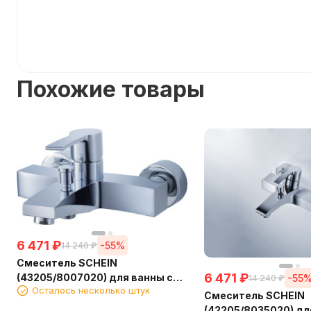
Похожие товары
6 471
₽
-55%
14 240
₽
Смеситель SCHEIN
6 471
₽
(43205/8007020) для ванны с
-55
14 240
₽
Осталось несколько штук
лейкой
Смеситель SCHEIN
(42205/8035020) дл