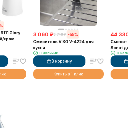
5%
111 Glory
3 060
₽
44 33
-55%
6 740
₽
й/хром
Смеситель VIKO V-4224 для
Смесите
кухни
Sonat д
В наличии
В нал
В корзину
клик
Купить в 1 клик