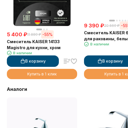
9 390
₽
-5
20 660
₽
Смеситель KAISER 69
5 400
₽
-55%
11 880
₽
для раковины, белы
Смеситель KAISER 14133
В наличии
Magistro для кухни, хром
В наличии
В корзину
В корзину
Купить в 1 клик
Купить в 1 
Аналоги