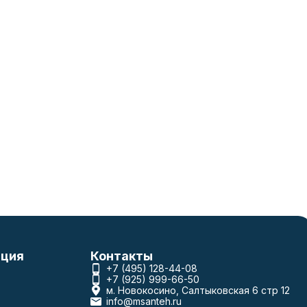
ция
Контакты
+7 (495) 128-44-08
+7 (925) 999-66-50
м. Новокосино, Салтыковская 6 стр 12
info@msanteh.ru