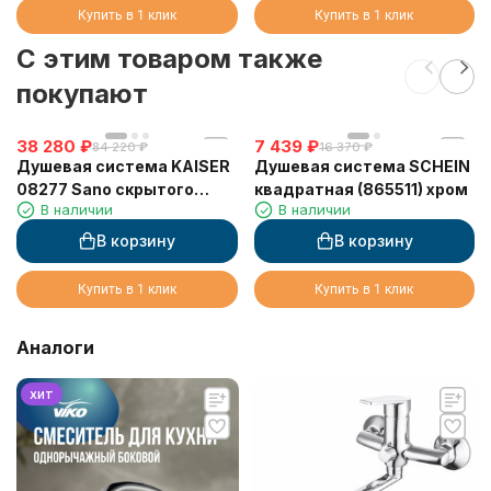
Купить в 1 клик
Купить в 1 клик
C этим товаром также
покупают
38 280
₽
7 439
₽
84 220
₽
16 370
₽
Душевая система KAISER
Душевая система SCHEIN
08277 Sano скрытого
квадратная (865511) хром
В наличии
В наличии
монтажа, с термостатом
В корзину
В корзину
Купить в 1 клик
Купить в 1 клик
Аналоги
хит