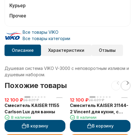
Курьер
Прочее
Все товары VIKO
Все товары категории
Описание
Характеристики
Отзывы
Душевая система VIKO V-3000 с неповоротным изливом и
душевым набором.
Похожие товары
12 100
₽
12 100
₽
26 620
₽
26 620
₽
Смеситель KAISER 11155
Смеситель KAISER 31144-
Carlson Lux для ванны
2 Vincent для кухни, с
В наличии
В наличии
краном для питьевой
воды, черный мрамор
В корзину
В корзину