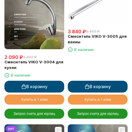
3 840
₽
8 450
₽
Смеситель VIKO V-3005 для
ванны
В наличии
2 090
₽
4 600
₽
Смеситель VIKO V-3004 для
кухни
В наличии
В корзину
В корзину
Купить в 1 клик
Купить в 1 клик
Запрос счета для юрлиц
Запрос счета для юрлиц
хит