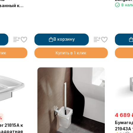
В нал
этажная
ванный к
м 11802A
В корзину
клик
Купить в 1 клик
4 689
%
Бумагод
r 21815A к
21943A 
квадратная