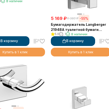
3
В наличии
 квадратный
5 169
₽
-55%
11 380
₽
Бумагодержатель Langberger
21948A туалетной бумаги
5.0
1
В наличии
вертикальный
В корзину
В корзину
Купить в 1 клик
Купить в 1 клик