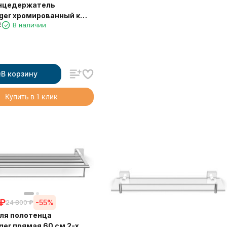
нцедержатель
ger хромированный к
2
В наличии
квадрат" 21838A
В корзину
Купить в 1 клик
₽
-55%
24 800
₽
ля полотенца
ger прямая 60 см 2-х