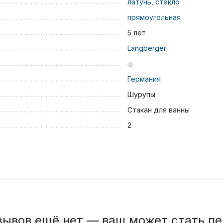
латунь
,
стекло
прямоугольная
5 лет
Langberger
Германия
Шурупы
Стакан для ванны
2
зывов ещё нет — ваш может стать п