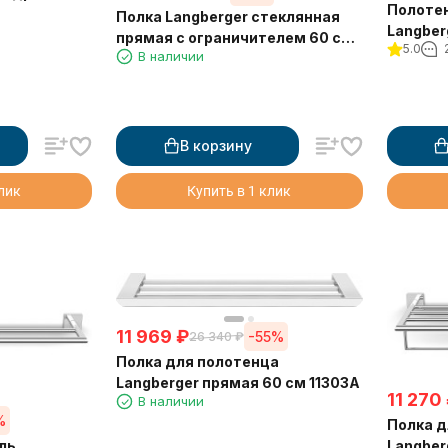
Полоте
Полка Langberger стеклянная
Langber
прямая с ограничителем 60 см
5.0
стене "
В наличии
11851A
В корзину
клик
Купить в 1 клик
11 969
₽
-55%
26 340
₽
Полка для полотенца
Langberger прямая 60 см 11303A
11 270
В наличии
%
Полка д
Langber
ль