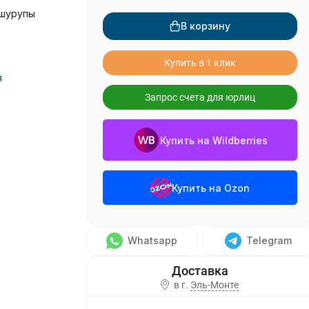
 шурупы
В корзину
о
Купить в 1 клик
я
Запрос счета для юрлиц
Купить на Wildberries
Купить на Ozon
Whatsapp
Telegram
в г.
Эль-Монте