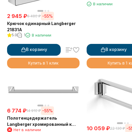
В наличии
2 945
₽
-55%
6 480
₽
Крючок одинарный Langberger
21831A
5.0
1
В наличии
В корзину
В корзину
Купить в 1 клик
Купить в 1 
6 774
₽
-55%
14 910
₽
Полотенцедержатель
Langberger хромированный к
10 059
₽
-5
22 130
₽
Нет в наличии
стене одинарный 65 см 11801A