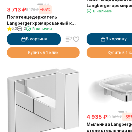
Langberger хромиро
3 713
₽
-55%
8 170
₽
В наличии
стене двойной 60 с
Полотенцедержатель
Langberger хромированный к
5.0
2
В наличии
стене "квадрат" 21838A
В корзину
В корзину
Купить в 1 клик
Купить в 1 
4 935
₽
-55
10 860
₽
Мыльница Langberge
стене стеклянная 