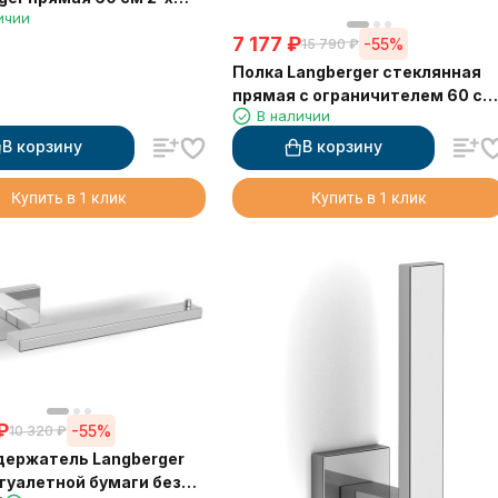
ичии
 11803B
7 177
₽
-55%
15 790
₽
Полка Langberger стеклянная
прямая с ограничителем 60 см
В наличии
11851A
В корзину
В корзину
Купить в 1 клик
Купить в 1 клик
₽
-55%
10 320
₽
ержатель Langberger
туалетной бумаги без