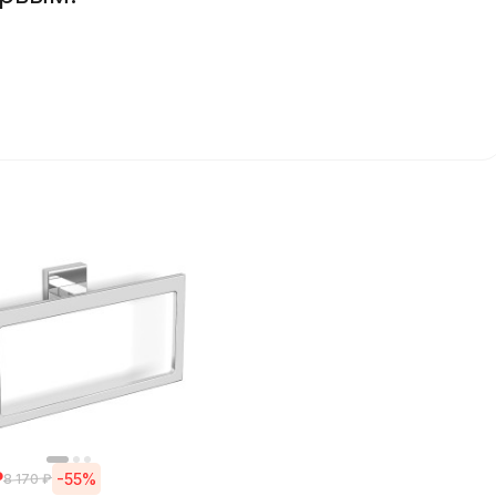
₽
-55%
8 170
₽