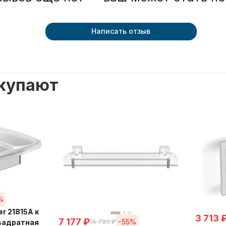
Написать отзыв
окупают
%
r 21815A к
3 713
7 177
₽
-55%
15 790
₽
квадратная