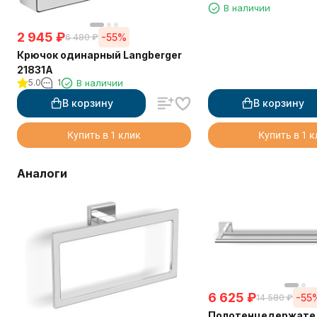
В наличии
2 945
₽
-55%
6 480
₽
Крючок одинарный Langberger
21831A
5.0
1
В наличии
В корзину
В корзину
Купить в 1 клик
Купить в 1 
Аналоги
6 625
₽
-55
14 580
₽
Полотенцедержате