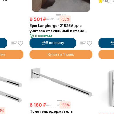
5.0
крышки
9 501
₽
-55%
20 910
₽
Ерш Langberger 21825A для
унитаза стеклянный к стене
В наличии
квадратный
В корзину
клик
Купить в 1 клик
6 180
₽
-55%
13 600
₽
5%
Полотенцедержатель