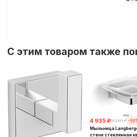
C этим товаром также п
4 935
₽
-55
10 860
₽
Мыльница Langberge
стене стеклянная 