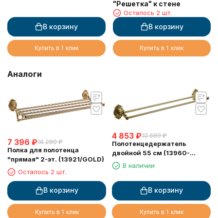
"Решетка" к стене
Осталось 2 шт.
В корзину
В корзину
Купить в 1 клик
Купить в 1 клик
Аналоги
4 853
₽
10 680
₽
7 396
₽
16 280
₽
Полотенцедержатель
Полка для полотенца
двойной 55 см (13960-
"прямая" 2-эт. (13921/GOLD)
2/GOLD)
В наличии
Осталось 2 шт.
В корзину
В корзину
Купить в 1 клик
Купить в 1 клик