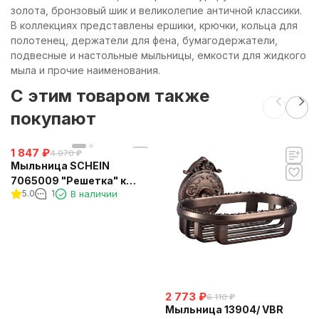
золота, бронзовый шик и великолепие античной классики.
В коллекциях представлены ершики, крючки, кольца для
полотенец, держатели для фена, бумагодержатели,
подвесные и настольные мыльницы, емкости для жидкого
мыла и прочие наименования.
C этим товаром также
покупают
1 847
₽
4 070
₽
Мыльница SCHEIN
7065009 "Решетка" к
5.0
1
В наличии
стене
2 773
₽
6 110
₽
Мыльница 13904/ VBR