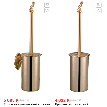
5 085
₽
4 622
₽
11 190
₽
10 170
₽
Ерш металлический к стене
Ерш металлический