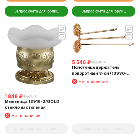
Запрос счета для юрлиц
Запрос счета для юрлиц
5 546
₽
12 210
₽
Полотенцедержатель
поворотный 3-ой (13930-
3/GOLD)
Нет в наличии
1 848
₽
4 070
₽
Мыльница 13916-2/GOLD
стекло настольная
Нет в наличии
Запрос счета для юрлиц
Запрос счета для юрлиц