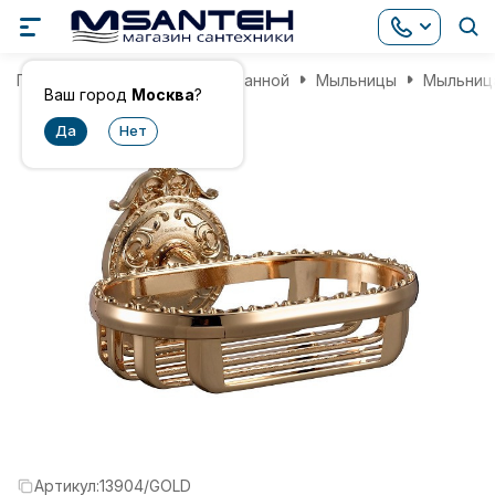
Главная
Аксессуары для ванной
Мыльницы
Мыльница
Ваш город
Москва
?
Артикул:
13904/GOLD