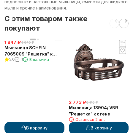
подвесные и настольные мыльницы, емкости для жидкого
мыла и прочие наименования.
C этим товаром также
покупают
1 847
₽
4 070
₽
Мыльница SCHEIN
7065009 "Решетка" к
5.0
1
В наличии
стене
2 773
₽
6 110
₽
Мыльница 13904/ VBR
"Решетка" к стене
Осталось 2 шт.
В корзину
В корзину