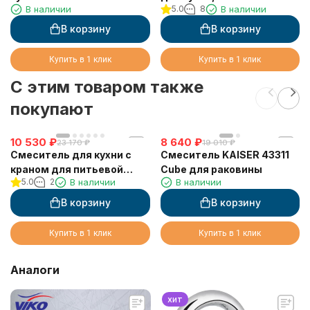
В наличии
5.0
8
В наличии
ЧЁРНЫМ изливом, Хром
В корзину
В корзину
Купить в 1 клик
Купить в 1 клик
C этим товаром также
покупают
10 530
₽
8 640
₽
23 170
₽
19 010
₽
Смеситель для кухни с
Смеситель KAISER 43311
краном для питьевой
Cube для раковины
5.0
2
В наличии
В наличии
воды VIKO V-5324
В корзину
В корзину
Купить в 1 клик
Купить в 1 клик
Аналоги
хит