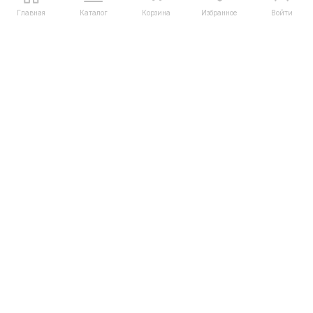
Купить в 1 клик
Главная
Каталог
Корзина
Избранное
Войти
Запрос счета для юрлиц
Интернет-магазин сантехники
+7 (495) 128-44-08
+7 (925) 999-66-50
info@msanteh.ru
Telegram
Whatsapp
Мы в соцсетях
Мы на маркетплейсах