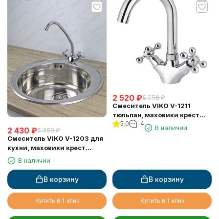
2 520
₽
5 550
₽
Смеситель VIKO V-1211
тюльпан, маховики крест
5.0
4
керамика, излив
В наличии
2 430
₽
5 350
₽
поворотный, низкий
Смеситель VIKO V-1203 для
кухни, маховики крест
керамика
В наличии
В корзину
В корзину
Купить в 1 клик
Купить в 1 клик