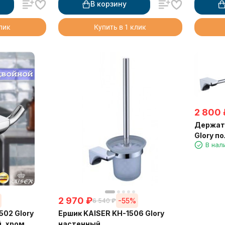
В корзину
клик
Купить в 1 клик
2 800
Держате
Glory п
В нал
2 970
₽
-55%
6 540
₽
502 Glory
Ершик KAISER KH-1506 Glory
, хром
настенный