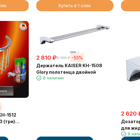
клик
Купить в 1 клик
2 810
₽
-55%
6 190
₽
Держатель KAISER KH-1508
Glory полотенца двойной
В наличии
%
2 620
KH-1512
Дозатор
3 (три)
для жид
а
В нал