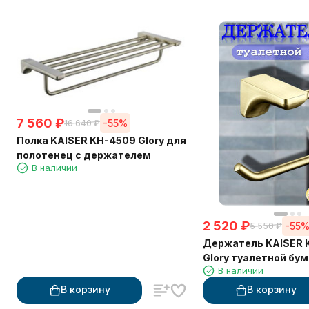
7 560
₽
-55%
16 640
₽
Полка KAISER KH-4509 Glory для
полотенец с держателем
В наличии
2 520
₽
-55
5 550
₽
Держатель KAISER 
Glory туалетной бум
В наличии
В корзину
В корзину