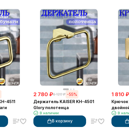
2 780
₽
1 810
%
-55%
6 120
₽
KH-4511
Держатель KAISER KH-4501
Крючок 
аги
Glory полотенца
двойно
В наличии
В нал
В корзину