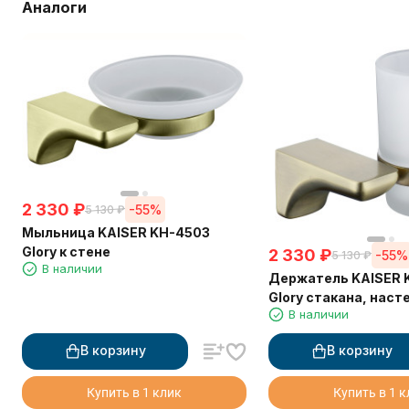
Аналоги
2 330
₽
-55%
5 130
₽
Мыльница KAISER KH-4503
Glory к стене
2 330
₽
-55%
5 130
₽
В наличии
Держатель KAISER 
Glory стакана, нас
В наличии
В корзину
В корзину
Купить в 1 клик
Купить в 1 