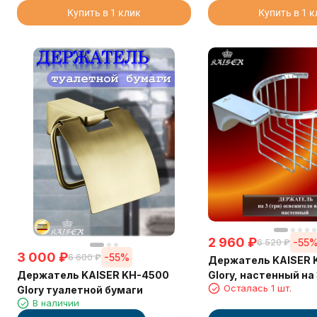
Купить в 1 клик
Купить в 1 
2 960
₽
-55
6 520
₽
3 000
₽
-55%
6 600
₽
Держатель KAISER 
Держатель KAISER KH-4500
Glory, настенный на 
Осталась 1 шт.
Glory туалетной бумаги
освежителя воздух
В наличии