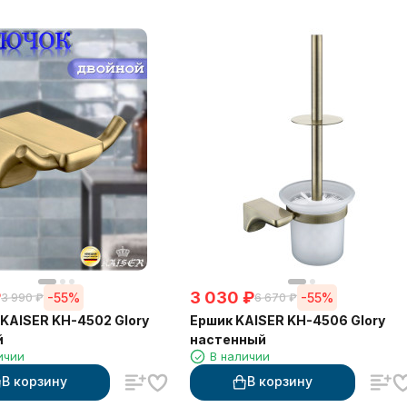
₽
3 030
₽
-55%
-55%
3 990
₽
6 670
₽
KAISER KH-4502 Glory
Ершик KAISER KH-4506 Glory
й
настенный
ичии
В наличии
В корзину
В корзину