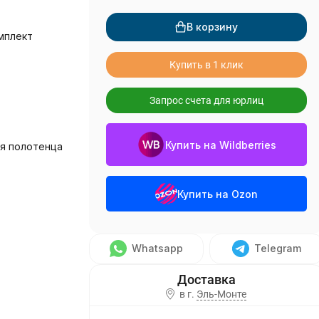
В корзину
мплект
Купить в 1 клик
Запрос счета для юрлиц
Купить на Wildberries
я полотенца
Купить на Ozon
Whatsapp
Telegram
в г.
Эль-Монте