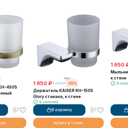
1 950
Мыльниц
к стене
1 950
₽
-55%
В нал
4 290
₽
KH-4505
Держатель KAISER KH-1505
тенный
Glory стакана, к стене
В наличии
В корзину
клик
Купить в 1 клик