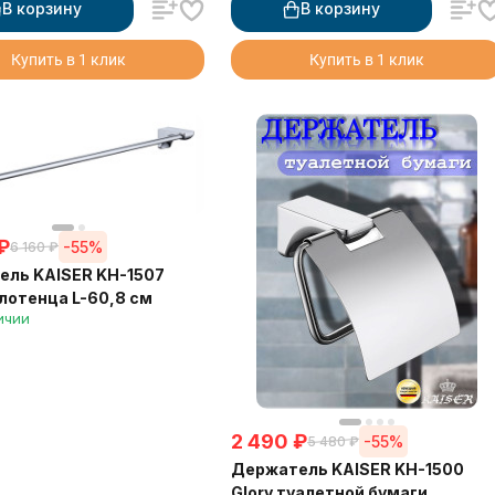
В корзину
В корзину
Купить в 1 клик
Купить в 1 клик
₽
-55%
6 160
₽
ль KAISER KH-1507
олотенца L-60,8 см
ичии
2 490
₽
-55%
5 480
₽
Держатель KAISER KH-1500
Glory туалетной бумаги