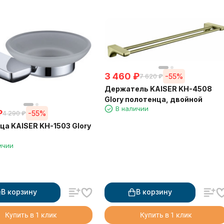
3 460
₽
-55%
7 620
₽
Держатель KAISER KH-4508
Glory полотенца, двойной
В наличии
₽
-55%
4 290
₽
а KAISER KH-1503 Glory
ичии
В корзину
В корзину
Купить в 1 клик
Купить в 1 клик