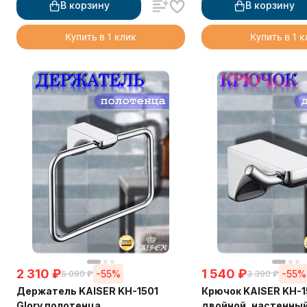
В корзину
В корзину
Купить в 1 клик
Купить в 1 
2 310
₽
1 540
₽
-55%
-55%
5 090
₽
3 390
₽
Держатель KAISER KH-1501
Крючок KAISER KH-1
Glory полотенца
двойной, настенный