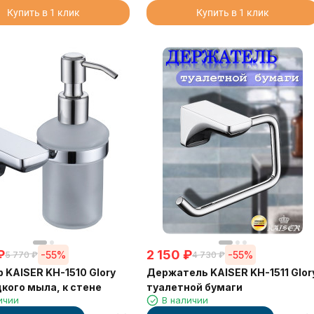
Купить в 1 клик
Купить в 1 клик
₽
2 150
₽
-55%
-55%
5 770
₽
4 730
₽
 KAISER KH-1510 Glory
Держатель KAISER KH-1511 Glor
кого мыла, к стене
туалетной бумаги
ичии
В наличии