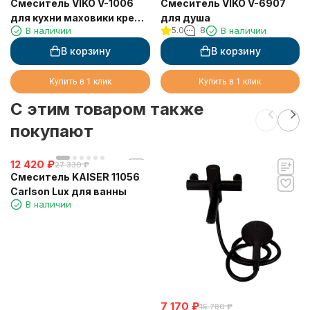
Смеситель VIKO V-1006
Смеситель VIKO V-6907
для кухни маховики крест
для душа
В наличии
5.0
8
В наличии
керамика
В корзину
В корзину
Купить в 1 клик
Купить в 1 клик
C этим товаром также
покупают
12 420
₽
27 330
₽
Смеситель KAISER 11056
Carlson Lux для ванны
В наличии
7 170
₽
15 780
₽