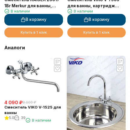
1Br Merkur для ванны,
для ванны, картридж
В наличии
В наличии
скрытого монтажа
Ф35, излив L-40см, латунь
В корзину
В корзину
Купить в 1 клик
Купить в 1 клик
Аналоги
4 090
₽
9 000
₽
Смеситель VIKO V-1525 для
ванны
5.0
39
В наличии