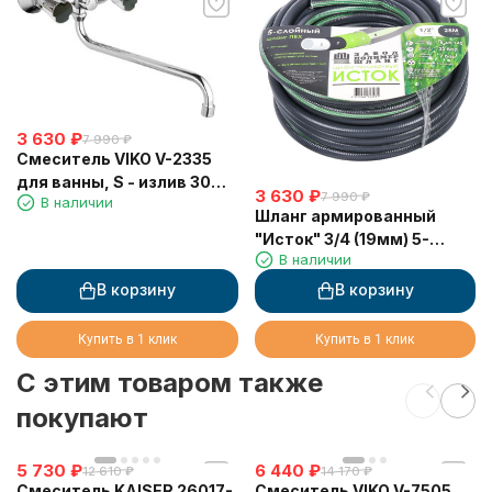
3 630
₽
7 990
₽
Смеситель VIKO V-2335
для ванны, S - излив 30
3 630
₽
7 990
₽
В наличии
см, с держателем
Шланг армированный
душевой лейки (латунь)
"Исток" 3/4 (19мм) 5-
В наличии
слойный "ЭЛИТ" синий
(25м)
В корзину
В корзину
Купить в 1 клик
Купить в 1 клик
C этим товаром также
покупают
5 730
₽
6 440
₽
12 610
₽
14 170
₽
Смеситель KAISER 26017-
Смеситель VIKO V-7505