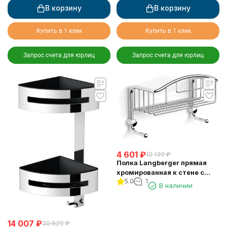
В корзину
В корзину
Купить в 1 клик
Купить в 1 клик
Запрос счета для юрлиц
Запрос счета для юрлиц
4 601
₽
10 130
₽
Полка Langberger прямая
хромированная к стене с
5.0
1
двумя крючками
В наличии
одноэтажная 10860M
14 007
₽
30 820
₽