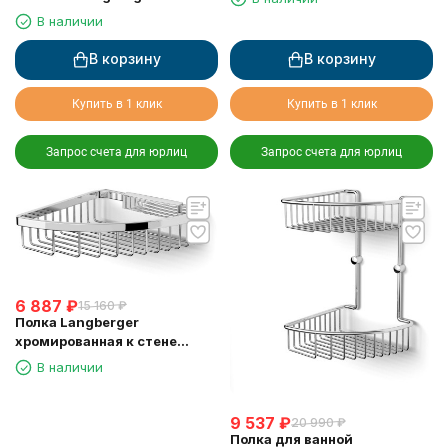
резиновым покрытием anti-
В наличии
slip
В корзину
В корзину
Купить в 1 клик
Купить в 1 клик
Запрос счета для юрлиц
Запрос счета для юрлиц
6 887
₽
15 160
₽
Полка Langberger
хромированная к стене
одноэтажная 72560
В наличии
9 537
₽
20 990
₽
Полка для ванной