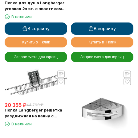
Полка для душа Langberger
угловая 2х эт. с пластиком
75862
В наличии
В корзину
В корзину
Купить в 1 клик
Купить в 1 клик
Запрос счета для юрлиц
Запрос счета для юрлиц
20 355
₽
44 790
₽
Полка Langberger решетка
раздвижная на ванну с
резиновыми протекторами
В наличии
79260