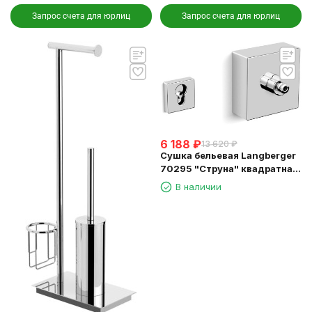
Запрос счета для юрлиц
Запрос счета для юрлиц
6 188
₽
13 620
₽
Сушка бельевая Langberger
70295 "Струна" квадратная
длина 2,5м.
В наличии