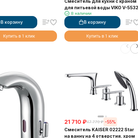
Смеситель для кухни с краном
для питьевой воды VIKO V-553
В наличии
В корзину
В корзину
Купить в 1 клик
Купить в 1 клик
21 710
₽
-55%
47 770
₽
Смеситель KAISER 02222 Star
на ванну на 4 отверстия, хром