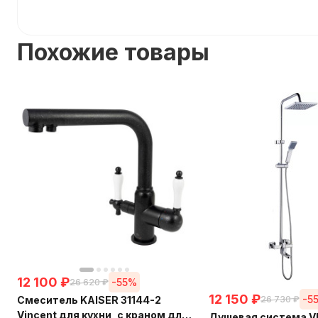
Похожие товары
12 100
₽
-55%
26 620
₽
12 150
₽
-5
Смеситель KAISER 31144-2
26 730
₽
Vincent для кухни, с краном для
Душевая система V