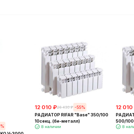
12 010
₽
12 010
-55%
26 430
₽
РАДИАТОР RIFAR "Base" 350/100
РАДИАТО
10секц. (би-металл)
500/100
5%
В наличии
В нал
IKO V-3000