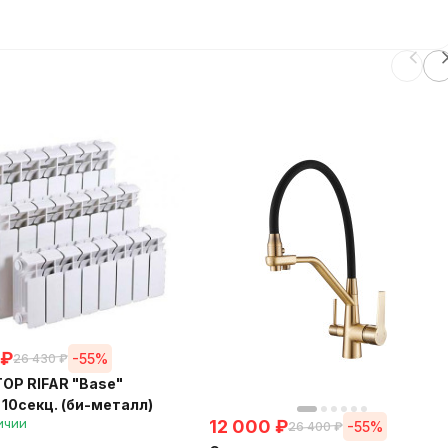
₽
-55%
26 430
₽
Р RIFAR "Base"
 10секц. (би-металл)
ичии
12 000
₽
-55%
26 400
₽