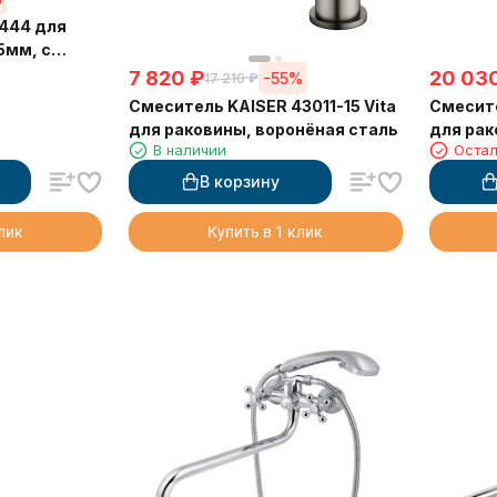
4444 для
5мм, с
я сталь,
7 820
₽
20 03
-55%
17 210
₽
Смеситель KAISER 43011-15 Vita
Смесите
для раковины, воронёная сталь
для рак
В наличии
Остал
(3820)
В корзину
клик
Купить в 1 клик