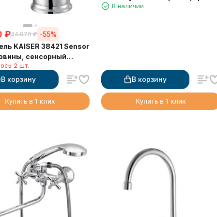
В наличии
0
₽
-55%
44 070
₽
ль KAISER 38421 Sensor
овины, сенсорный
ось 2 шт.
В корзину
В корзину
Купить в 1 клик
Купить в 1 клик