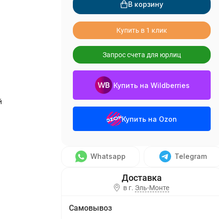
В корзину
Купить в 1 клик
Запрос счета для юрлиц
Купить на Wildberries
й
Купить на Ozon
Whatsapp
Telegram
в г.
Эль-Монте
Самовывоз