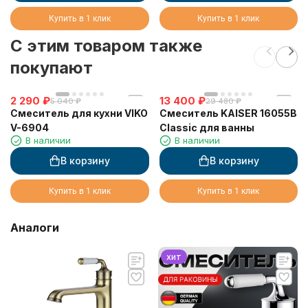
Купить в 1 клик
Купить в 1 клик
C этим товаром также
покупают
2 290
₽
13 400
₽
5 040
₽
29 480
₽
Смеситель для кухни VIKO
Смеситель KAISER 16055B
V-6904
Classic для ванны
В наличии
В наличии
В корзину
В корзину
Купить в 1 клик
Купить в 1 клик
Аналоги
хит