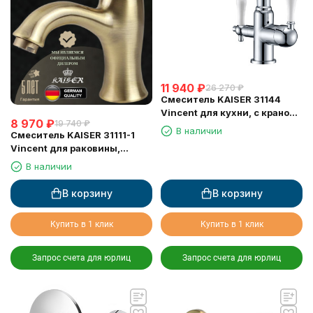
11 940
₽
26 270
₽
Смеситель KAISER 31144
Vincent для кухни, с краном
8 970
₽
19 740
₽
для питьевой воды, хром
В наличии
Смеситель KAISER 31111-1
Vincent для раковины,
бронзовый
В наличии
В корзину
В корзину
Купить в 1 клик
Купить в 1 клик
Запрос счета для юрлиц
Запрос счета для юрлиц