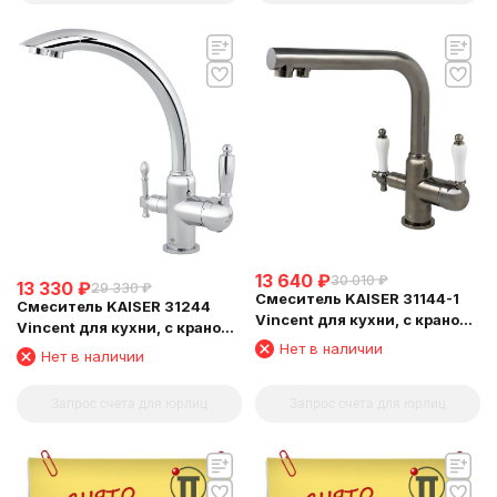
13 640
₽
30 010
₽
13 330
₽
29 330
₽
Смеситель KAISER 31144-1
Смеситель KAISER 31244
Vincent для кухни, с краном
Vincent для кухни, с краном
для питьевой воды, бронза
для питьевой воды, хром
Нет в наличии
Нет в наличии
состаренная
Запрос счета для юрлиц
Запрос счета для юрлиц