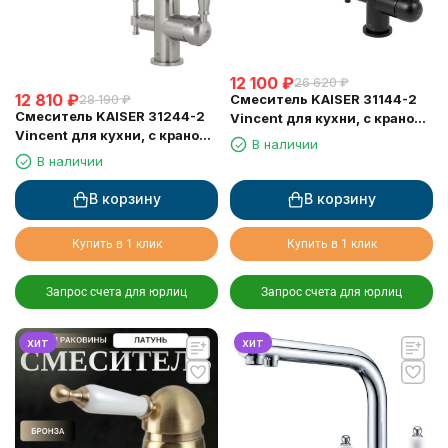
12 100
₽
26 620
₽
12 810
₽
Смеситель KAISER 31144-2
28 190
₽
Смеситель KAISER 31244-2
Vincent для кухни, с краном
Vincent для кухни, с краном
для питьевой воды, черный
В наличии
для питьевой воды, серебро
мрамор
В наличии
В корзину
В корзину
Купить в 1 клик
Купить в 1 клик
Запрос счета для юрлиц
Запрос счета для юрлиц
хит
хит