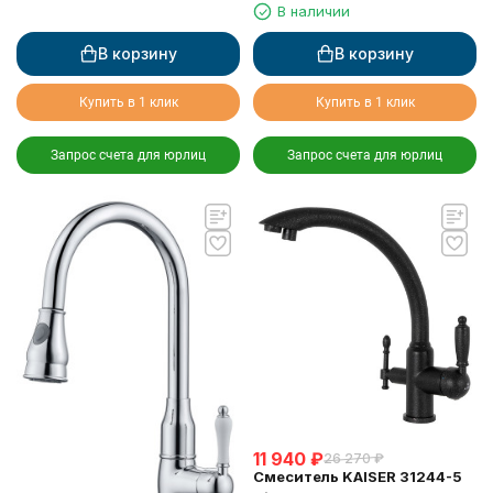
сенсорное управление,
В наличии
вытяжная лейка, Sensor
В корзину
В корзину
Купить в 1 клик
Купить в 1 клик
Запрос счета для юрлиц
Запрос счета для юрлиц
11 940
₽
26 270
₽
Смеситель KAISER 31244-5