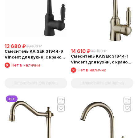
13 680
₽
30 100
₽
14 610
₽
Смеситель KAISER 31944-9
32 150
₽
Смеситель KAISER 31944-1
Vincent для кухни, с краном
Vincent для кухни, с краном
для питьевой воды, черный
Нет в наличии
для питьевой воды,
матовый
Нет в наличии
бронзовый
Запрос счета для юрлиц
Запрос счета для юрлиц
хит