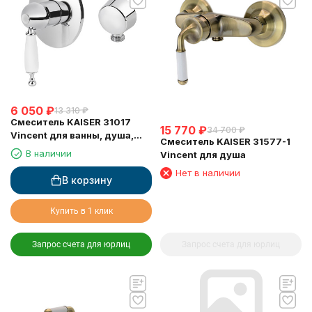
6 050
₽
13 310
₽
Смеситель KAISER 31017
15 770
₽
34 700
₽
Vincent для ванны, душа,
Смеситель KAISER 31577-1
биде, хром
В наличии
Vincent для душа
Нет в наличии
В корзину
Купить в 1 клик
Запрос счета для юрлиц
Запрос счета для юрлиц