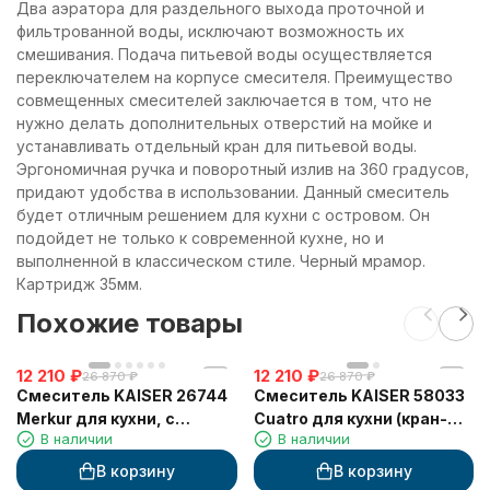
Два аэратора для раздельного выхода проточной и
фильтрованной воды, исключают возможность их
смешивания. Подача питьевой воды осуществляется
переключателем на корпусе смесителя. Преимущество
совмещенных смесителей заключается в том, что не
нужно делать дополнительных отверстий на мойке и
устанавливать отдельный кран для питьевой воды.
Эргономичная ручка и поворотный излив на 360 градусов,
придают удобства в использовании. Данный смеситель
будет отличным решением для кухни с островом. Он
подойдет не только к современной кухне, но и
выполненной в классическом стиле. Черный мрамор.
Картридж 35мм.
Похожие товары
12 210
₽
12 210
₽
26 870
₽
26 870
₽
Смеситель KAISER 26744
Смеситель KAISER 58033
Merkur для кухни, с
Cuatro для кухни (кран-
В наличии
В наличии
краном для питьевой
букса 6158)
воды, хром
В корзину
В корзину