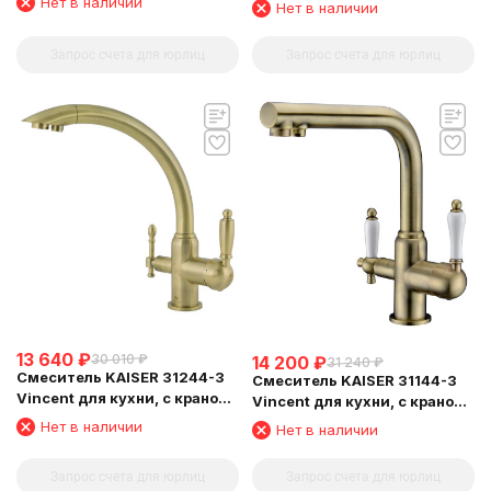
для питьевой воды, белый
Нет в наличии
Нет в наличии
глянц
Запрос счета для юрлиц
Запрос счета для юрлиц
13 640
₽
30 010
₽
14 200
₽
31 240
₽
Смеситель KAISER 31244-3
Смеситель KAISER 31144-3
Vincent для кухни, с краном
Vincent для кухни, с краном
для питьевой воды,
для питьевой воды,
Нет в наличии
Нет в наличии
бронзовый
бронзовый
Запрос счета для юрлиц
Запрос счета для юрлиц