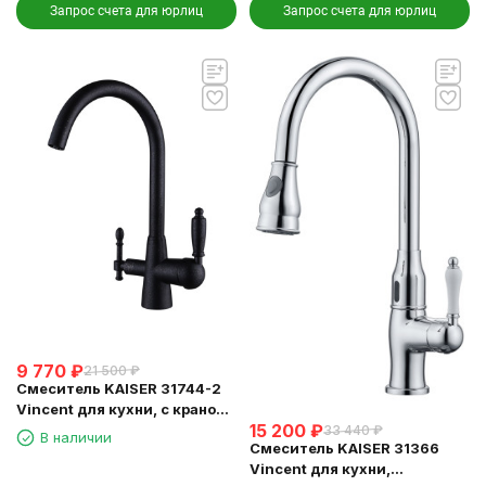
Запрос счета для юрлиц
Запрос счета для юрлиц
9 770
₽
21 500
₽
Смеситель KAISER 31744-2
Vincent для кухни, с краном
15 200
₽
для питьевой воды, черный
33 440
₽
В наличии
Смеситель KAISER 31366
мрамор
Vincent для кухни,