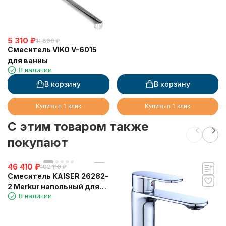
5 310
₽
11 690
₽
Смеситель VIKO V-6015
для ванны
В наличии
В корзину
В корзину
Купить в 1 клик
Купить в 1 клик
C этим товаром также
покупают
46 410
₽
102 110
₽
Смеситель KAISER 26282-
2 Merkur напольный для
В наличии
ванны, чёрный матовый