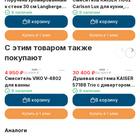
к стене 30 см Langberger
Carlson Lux для кухни,
В наличии
В наличии
11056A
хром
В корзину
В корзину
Купить в 1 клик
Купить в 1 клик
C этим товаром также
покупают
4 950
₽
30 400
₽
10 890
₽
66 880
₽
Смеситель VIKO V-4802
Душевая система KAISER
для ванны
57188 Trio с дивертором
В наличии
В наличии
58DR
В корзину
В корзину
Купить в 1 клик
Купить в 1 клик
Аналоги