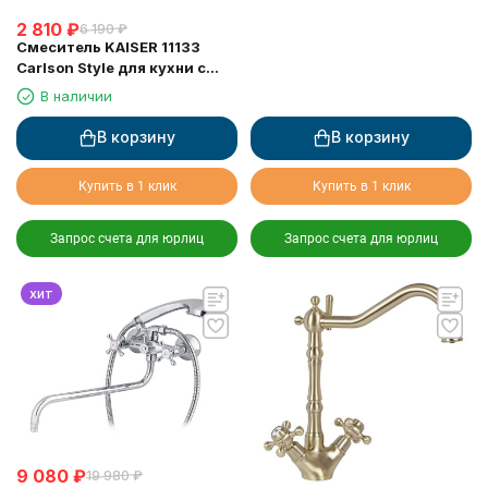
2 810
₽
6 190
₽
Смеситель KAISER 11133
Carlson Style для кухни с
жесткой подводкой
В наличии
В корзину
В корзину
Купить в 1 клик
Купить в 1 клик
Запрос счета для юрлиц
Запрос счета для юрлиц
хит
9 080
₽
19 980
₽