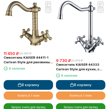
11 450
₽
25 190
₽
Смеситель KAISER 44411-1
9 730
₽
21 410
₽
Carlson Style для раковины,
Смеситель KAISER 44333
бронзовый
В наличии
Carlson Style для кухни, с
краном для питьевой воды,
В наличии
хром
В корзину
В корзину
Купить в 1 клик
Купить в 1 клик
Запрос счета для юрлиц
Запрос счета для юрлиц