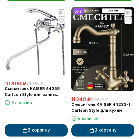
хит
10 800
₽
23 760
₽
Смеситель KAISER 44255
Carlson Style для ванны
11 240
₽
24 730
₽
(излив 7242)
В наличии
Смеситель KAISER 44233-1
Carlson Style для кухни
В наличии
В корзину
В корзину