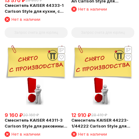
13 570
₽
29 860
₽
An Carlson Style для
Смеситель KAISER 44333-1
раковины
Нет в наличии
Carlson Style для кухни, с
краном для питьевой воды,
Нет в наличии
бронзовый
Запрос счета для юрлиц
Запрос счета для юрлиц
9 160
₽
12 910
₽
20 160
₽
28 410
₽
Смеситель KAISER 44311-3
Смеситель KAISER 44223-
Carlson Style для раковины,
1/44222 Carlson Style для
золотой
ванны
Нет в наличии
Нет в наличии