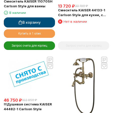
Смеситель KAISER 11070SH
13 720
₽
30 190
₽
Carlson Style для ванны
Смеситель KAISER 44133-1
В наличии
Carlson Style для кухни, с
подключением фильтра
Нет в наличии
В корзину
питьевой воды
Купить в 1 клик
Запрос счета для юрлиц
Запрос счета для юрлиц
46 750
₽
102 850
₽
!!!Душевая система KAISER
44482-1 Carlson Style