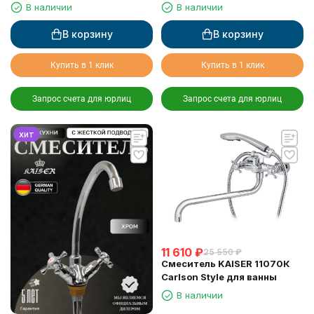
жесткой подводкой
В наличии
В наличии
В корзину
В корзину
Купить в 1 клик
Купить в 1 клик
Запрос счета для юрлиц
Запрос счета для юрлиц
хит
11 610
₽
25 550
₽
Смеситель KAISER 11070К
Carlson Style для ванны
В наличии