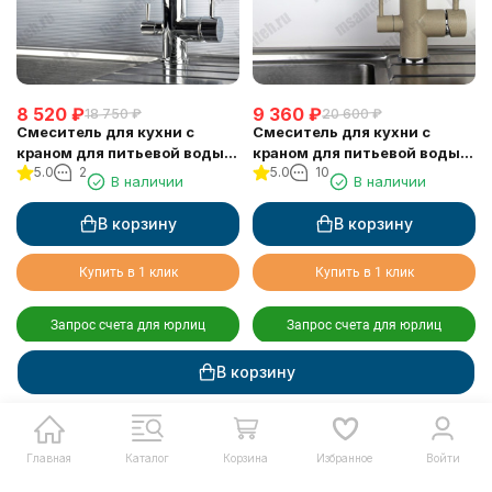
8 520
₽
9 360
₽
18 750
₽
20 600
₽
Смеситель для кухни с
Смеситель для кухни с
краном для питьевой воды
краном для питьевой воды
5.0
2
5.0
10
VIKO V-5004
VIKO V-5014
В наличии
В наличии
В корзину
В корзину
Купить в 1 клик
Купить в 1 клик
Запрос счета для юрлиц
Запрос счета для юрлиц
В корзину
Главная
Каталог
Корзина
Избранное
Войти