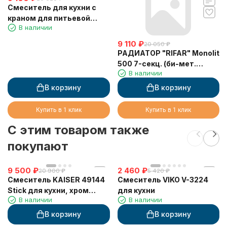
Смеситель для кухни с
краном для питьевой
В наличии
воды VIKO V-5304
9 110
₽
20 050
₽
РАДИАТОР "RIFAR" Monolit
500 7-секц. (би-мет.
В наличии
монолит)
В корзину
В корзину
Купить в 1 клик
Купить в 1 клик
C этим товаром также
покупают
9 500
₽
2 460
₽
20 900
₽
5 420
₽
Смеситель KAISER 49144
Смеситель VIKO V-3224
Stick для кухни, хром
для кухни
В наличии
В наличии
(картридж 6202)
В корзину
В корзину