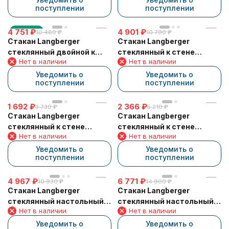
поступлении
поступлении
4 751
новинка
₽
4 901
₽
10 460
₽
10 790
₽
Стакан Langberger
Стакан Langberger
стеклянный двойной к
стеклянный к стене
Нет в наличии
Нет в наличии
стене круглый 24019A
квадратный 11311A
Уведомить о
Уведомить о
поступлении
поступлении
1 692
₽
2 366
₽
3 730
₽
5 210
₽
Стакан Langberger
Стакан Langberger
стеклянный к стене
стеклянный к стене
Нет в наличии
Нет в наличии
круглый 11011A
круглый 24011A
Уведомить о
Уведомить о
поступлении
поступлении
4 967
₽
6 771
₽
10 930
₽
14 900
₽
Стакан Langberger
Стакан Langberger
стеклянный настольный
стеклянный настольный
Нет в наличии
Нет в наличии
квадратный 11313A
круглый матовый 23013A
Уведомить о
Уведомить о