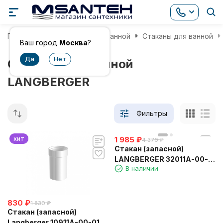
Главная
Аксессуары для ванной
Стаканы для ванной
Ваш город
Москва
?
Стаканы для ванной
LANGBERGER
Фильтры
хит
1 985
₽
4 370
₽
Стакан (запасной)
LANGBERGER 32011A-00-
В наличии
01 стеклянный матовый
830
₽
1 830
₽
Стакан (запасной)
Langberger 10911A-00-01