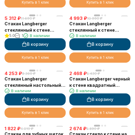
Купить в 1 клик
Купить в 1 клик
5 312
₽
4 993
₽
11 690
₽
10 990
₽
Стакан Langberger
Стакан Langberger
стеклянный к стене
стеклянный к стене
5.0
1
В наличии
В наличии
квадратный 11911A
квадратный 21811A
В корзину
В корзину
Купить в 1 клик
Купить в 1 клик
4 253
₽
2 468
₽
9 360
₽
5 430
₽
Стакан Langberger
Стакан Langberger черный
стеклянный настольный
к стене квадратный
В наличии
В наличии
круглый "Swarovski"
11311A-BP
22213A
В корзину
В корзину
Купить в 1 клик
Купить в 1 клик
1 822
₽
2 674
₽
4 010
₽
5 890
₽
Стакан для зубных щеток
Стакан стекло к стене на