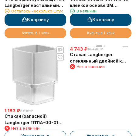
Langberger настольный
клейкой основе 3М
Осталось несколько штук
В наличии
черный матовый (11313A-
LANGBERGER 30811A
BP)
В корзину
В корзину
Купить в 1 клик
Купить в 1 клик
4 743
₽
10 440
₽
Стакан Langberger
стеклянный двойной к
Нет в наличии
стене круглый 11019A
1 183
₽
2 610
₽
Стакан (запасной)
Langberger 11111A-00-01
Нет в наличии
Alster для зубных щеток
из матового стекла
Уведомить о
Уведомить о