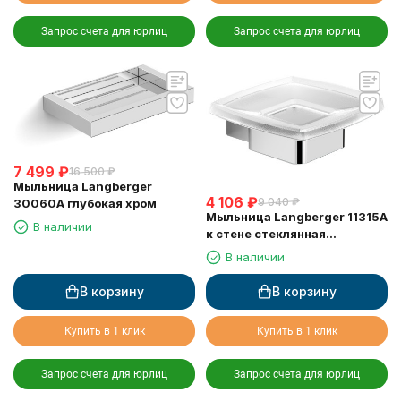
Запрос счета для юрлиц
Запрос счета для юрлиц
7 499
₽
16 500
₽
Мыльница Langberger
4 106
₽
9 040
₽
30060A глубокая хром
Мыльница Langberger 11315A
В наличии
к стене стеклянная
квадратная
В наличии
В корзину
В корзину
Купить в 1 клик
Купить в 1 клик
Запрос счета для юрлиц
Запрос счета для юрлиц