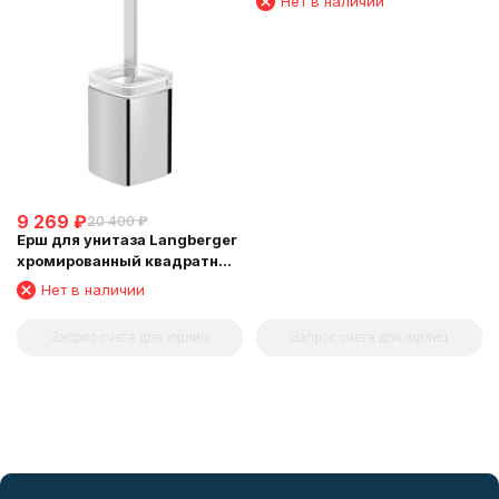
Нет в наличии
см 11304D
9 269
₽
20 400
₽
Ерш для унитаза Langberger
хромированный квадратный
напольный малый 11327A
Нет в наличии
Запрос счета для юрлиц
Запрос счета для юрлиц