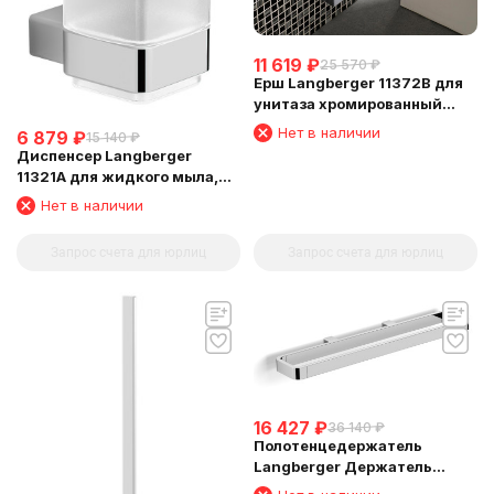
11 619
₽
25 570
₽
Ерш Langberger 11372B для
унитаза хромированный
квадратный к стене
Нет в наличии
6 879
₽
15 140
₽
Диспенсер Langberger
11321A для жидкого мыла,
стеклянный, к стене
Нет в наличии
квадратный
Запрос счета для юрлиц
Запрос счета для юрлиц
16 427
₽
36 140
₽
Полотенцедержатель
Langberger Держатель
аксессуаров и полотенца 45