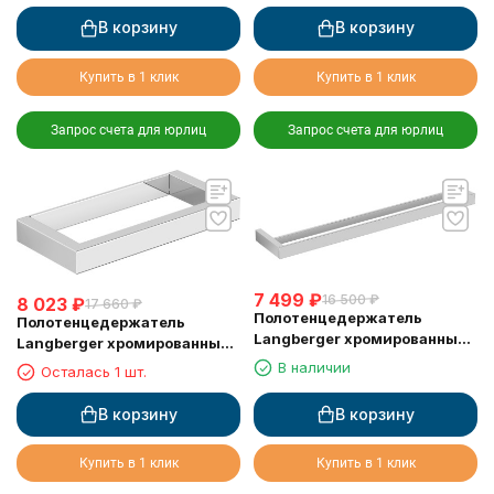
В корзину
В корзину
Купить в 1 клик
Купить в 1 клик
Запрос счета для юрлиц
Запрос счета для юрлиц
7 499
₽
16 500
₽
8 023
₽
17 660
₽
Полотенцедержатель
Полотенцедержатель
Langberger хромированный
Langberger хромированный
к стене двойной 60 см
к стене одинарный 22 см
В наличии
Осталась 1 шт.
36002A
30038A
В корзину
В корзину
Купить в 1 клик
Купить в 1 клик