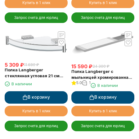
Купить в 1 клик
Купить в 1 клик
Запрос счета для юрлиц
Запрос счета для юрлиц
5 309
₽
11 680
₽
15 590
₽
34 300
₽
Полка Langberger
Полка Langberger с
стеклянная угловая 21 см
мыльницей хромированная
11351F
5.0
1
универсальная к стене 52 см
В наличии
В наличии
31060C
В корзину
В корзину
Купить в 1 клик
Купить в 1 клик
Запрос счета для юрлиц
Запрос счета для юрлиц