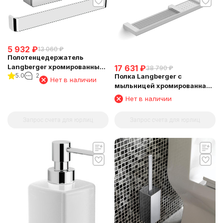
5 932
₽
13 060
₽
Полотенцедержатель
Langberger хромированный
17 631
₽
38 790
₽
5.0
2
Полка Langberger с
к стене "полуовал" 11338A
Нет в наличии
мыльницей хромированная
универсальная к стене 52 см
Нет в наличии
(решетка+решетка) 31060E
Запрос счета для юрлиц
Запрос счета для юрлиц