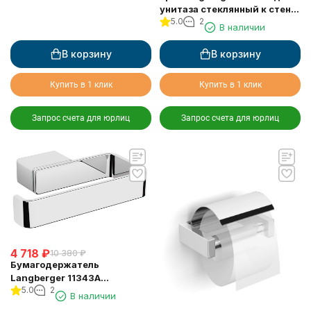
унитаза стеклянный к стене
5.0
2
квадратный
В наличии
В корзину
В корзину
Купить в 1 клик
Купить в 1 клик
Запрос счета для юрлиц
Запрос счета для юрлиц
4 718
₽
10 380
₽
Бумагодержатель
Langberger 11343A
5.0
2
туалетной бумаги без
В наличии
крышки квадратный