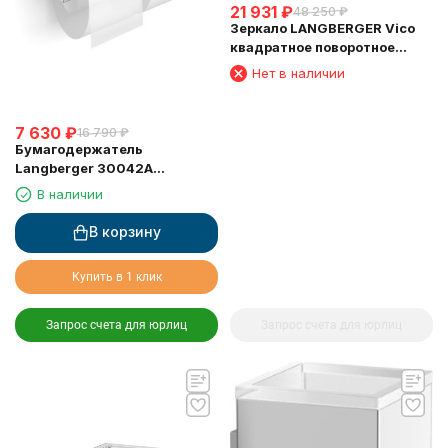
21 931
₽
48 250
₽
Зеркало LANGBERGER Vico
квадратное поворотное
косметическое 5 кратное
Нет в наличии
увеличение (75485)
7 630
₽
16 790
₽
Бумагодержатель
Langberger 30042A
туалетной бумаги с
В наличии
крышкой двойной
В корзину
Купить в 1 клик
Запрос счета для юрлиц
Запрос счета для юрлиц