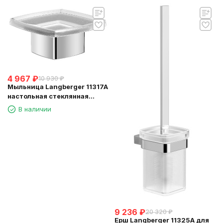
4 967
₽
10 930
₽
Мыльница Langberger 11317A
настольная стеклянная
квадратная
В наличии
9 236
₽
20 320
₽
Ерш Langberger 11325A для