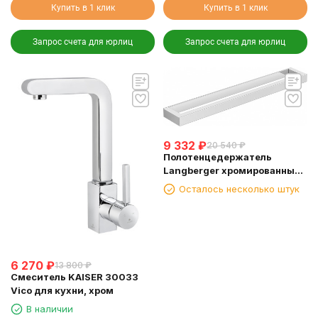
Купить в 1 клик
Купить в 1 клик
Запрос счета для юрлиц
Запрос счета для юрлиц
9 332
₽
20 540
₽
Полотенцедержатель
Langberger хромированный
к стене одинарный 45 см
Осталось несколько штук
30001D
6 270
₽
13 800
₽
Смеситель KAISER 30033
Vico для кухни, хром
В наличии