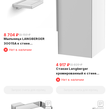
8 704
₽
19 150
₽
Мыльница LANGBERGER
30015A к стене
хромированная (L&C)
Нет в наличии
4 917
₽
10 820
₽
Стакан Langberger
хромированный к стене
квадратный 30011A
Нет в наличии
Запрос счета для юрлиц
Запрос счета для юрлиц