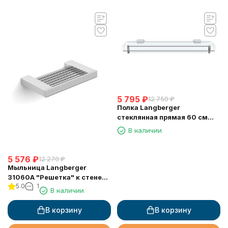
5 795
₽
12 750
₽
Полка Langberger
стеклянная прямая 60 см
11351E
В наличии
5 576
₽
12 270
₽
Мыльница Langberger
31060A "Решетка" к стене
5.0
1
хромированная
В наличии
В корзину
В корзину