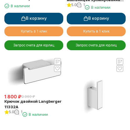
11351F
5.0
1
универсальная к стене 52 см
В наличии
В наличии
31060C
В корзину
В корзину
Купить в 1 клик
Купить в 1 клик
Запрос счета для юрлиц
Запрос счета для юрлиц
1 800
₽
3 960
₽
Крючок двойной Langberger
11332A
5.0
1
В наличии