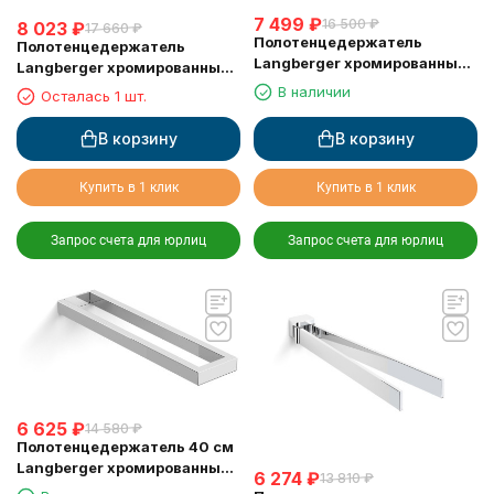
7 499
₽
16 500
₽
8 023
₽
17 660
₽
Полотенцедержатель
Полотенцедержатель
Langberger хромированный
Langberger хромированный
к стене двойной 60 см
к стене одинарный 22 см
В наличии
Осталась 1 шт.
36002A
30038A
В корзину
В корзину
Купить в 1 клик
Купить в 1 клик
Запрос счета для юрлиц
Запрос счета для юрлиц
6 625
₽
14 580
₽
Полотенцедержатель 40 см
Langberger хромированный
6 274
₽
13 810
₽
к стене двойной 30008A