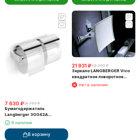
21 931
₽
48 250
₽
Зеркало LANGBERGER Vico
квадратное поворотное
косметическое 5 кратное
Нет в наличии
увеличение (75485)
7 630
₽
16 790
₽
Бумагодержатель
Langberger 30042A
туалетной бумаги с
В наличии
крышкой двойной
В корзину