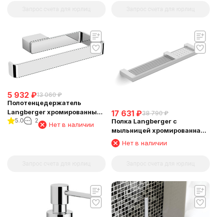
Запрос счета для юрлиц
Запрос счета для юрлиц
5 932
₽
13 060
₽
Полотенцедержатель
Langberger хромированный
17 631
₽
38 790
₽
5.0
2
Полка Langberger с
к стене "полуовал" 11338A
Нет в наличии
мыльницей хромированная
универсальная к стене 52 см
Нет в наличии
(решетка+решетка) 31060E
Запрос счета для юрлиц
Запрос счета для юрлиц