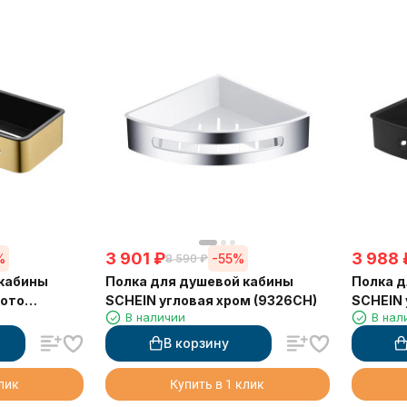
3 901
₽
3 988
%
-55%
8 590
₽
 кабины
Полка для душевой кабины
Полка д
лото
SCHEIN угловая хром (9326CH)
SCHEIN 
В наличии
В нал
(9326M
В корзину
клик
Купить в 1 клик