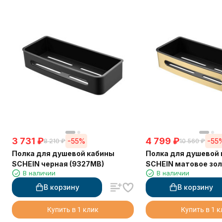
3 731
₽
4 799
₽
-55%
-55
8 210
₽
10 560
₽
Полка для душевой кабины
Полка для душевой
SCHEIN черная (9327MB)
SCHEIN матовое зо
В наличии
В наличии
(9327BG)
В корзину
В корзину
Купить в 1 клик
Купить в 1 