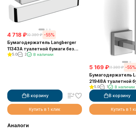
4 718
₽
-55%
10 380
₽
Бумагодержатель Langberger
11343A туалетной бумаги без
5.0
2
В наличии
крышки квадратный
5 169
₽
-55
11 380
₽
Бумагодержатель L
21948A туалетной б
5.0
1
В наличии
вертикальный
В корзину
В корзину
Купить в 1 клик
Купить в 1 
Аналоги