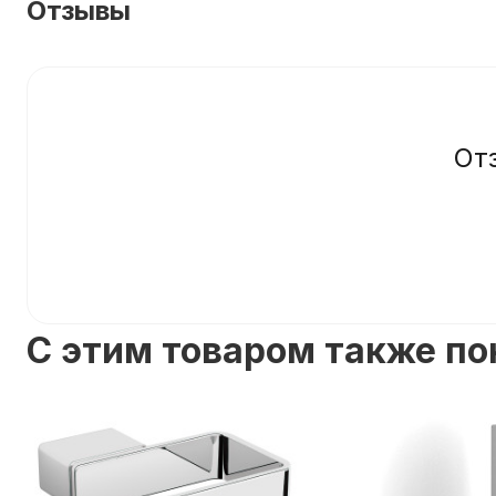
Отзывы
От
C этим товаром также п