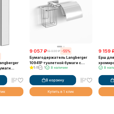
9 057
₽
9 159
-55%
19 930
₽
%
Бумагодержатель Langberger
Ерш для
angberger
10941P туалетной бумаги с
хромир
5.0
1
В наличии
В нал
умаги
крышкой и освежителем
малый 7
воздуха
В корзину
клик
Купить в 1 клик