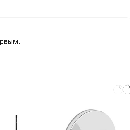
ервым.