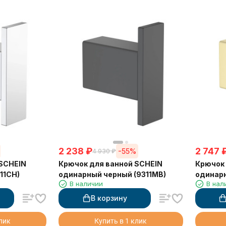
2 238
₽
2 747
-55%
4 930
₽
 SCHEIN
Крючок для ванной SCHEIN
Крючок 
11CH)
одинарный черный (9311MB)
одинар
В наличии
В нал
(9311BG
В корзину
клик
Купить в 1 клик