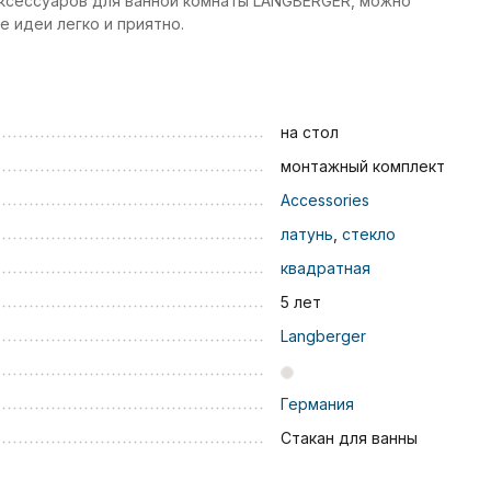
ксессуаров для ванной комнаты LANGBERGER, можно
 идеи легко и приятно.
на стол
монтажный комплект
Accessories
латунь
,
стекло
квадратная
5 лет
Langberger
Германия
Стакан для ванны