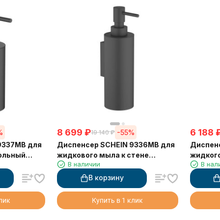
8 699
₽
6 188
%
-55%
19 140
₽
9337MB для
Диспенсер SCHEIN 9336MB для
Диспен
ольный
жидкового мыла к стене
жидког
В наличии
В нал
черный
хром
В корзину
клик
Купить в 1 клик