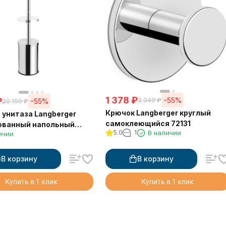
1 378
₽
₽
-55%
3 040
₽
-55%
20 150
₽
Крючок Langberger круглый
 унитаза Langberger
самоклеющийся 72131
ованный напольный
5.0
1
В наличии
ичии
0171
В корзину
В корзину
Купить в 1 клик
Купить в 1 клик