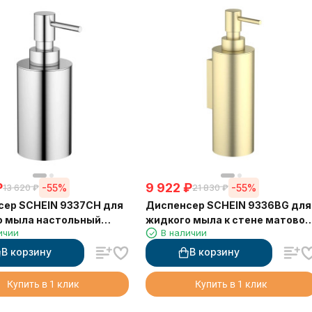
₽
9 922
₽
-55%
-55%
13 620
₽
21 830
₽
сер SCHEIN 9337CH для
Диспенсер SCHEIN 9336BG для
о мыла настольный
жидкого мыла к стене матовое
ичии
В наличии
золото
В корзину
В корзину
Купить в 1 клик
Купить в 1 клик