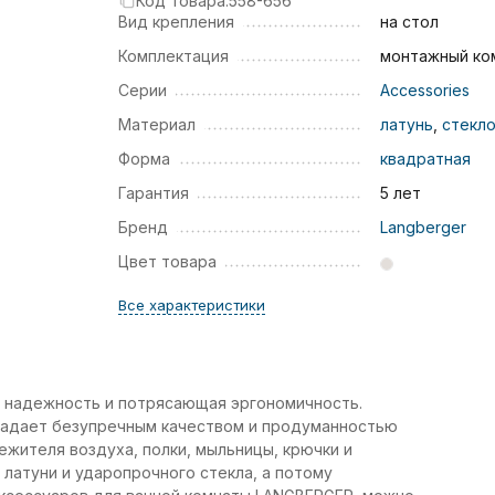
Код товара:
558-656
Вид крепления
на стол
Комплектация
монтажный ко
Серии
Accessories
Материал
латунь
,
стекл
Форма
квадратная
Гарантия
5 лет
Бренд
Langberger
Цвет товара
Все характеристики
 надежность и потрясающая эргономичность.
ладает безупречным качеством и продуманностью
ежителя воздуха, полки, мыльницы, крючки и
латуни и ударопрочного стекла, а потому