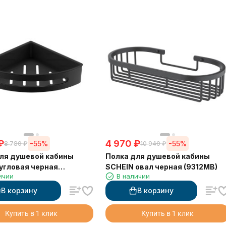
₽
4 970
₽
-55%
-55%
8 780
₽
10 940
₽
ля душевой кабины
Полка для душевой кабины
угловая черная
SCHEIN овал черная (9312MB)
ичии
В наличии
B)
В корзину
В корзину
Купить в 1 клик
Купить в 1 клик