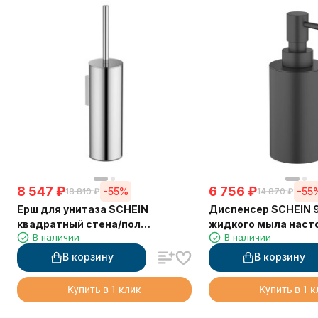
8 547
₽
6 756
₽
-55%
-55
18 810
₽
14 870
₽
Ерш для унитаза SCHEIN
Диспенсер SCHEIN 
квадратный стена/пол
жидкого мыла наст
В наличии
В наличии
хромированный (9364CH)
черный
В корзину
В корзину
Купить в 1 клик
Купить в 1 