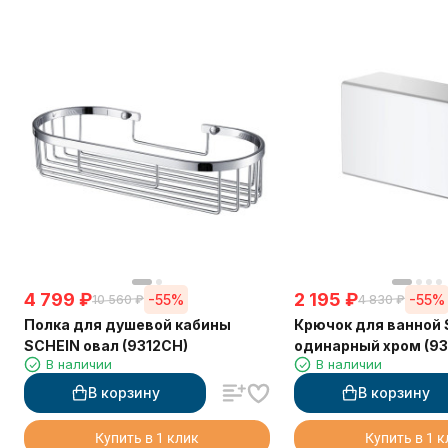
4 799
₽
2 195
₽
-55%
-55%
10 560
₽
4 830
₽
Полка для душевой кабины
Крючок для ванной
SCHEIN овал (9312CH)
одинарный хром (93
В наличии
В наличии
В корзину
В корзину
Купить в 1 клик
Купить в 1 