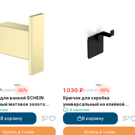
₽
1 030
₽
-55%
-55%
6 050
₽
2 270
₽
для ванной SCHEIN
Крючок для скребка
ный матовое золото
универсальный на клейкой
ичии
В наличии
)
основе LANGBERGER 75183-10-
00-BPC черный
В корзину
В корзину
Купить в 1 клик
Купить в 1 клик