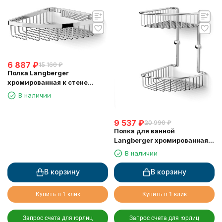
6 887
₽
15 160
₽
Полка Langberger
хромированная к стене
одноэтажная 72560
В наличии
9 537
₽
20 990
₽
Полка для ванной
Langberger хромированная к
стене 2-х этажная 10860I
В наличии
В корзину
В корзину
Купить в 1 клик
Купить в 1 клик
Запрос счета для юрлиц
Запрос счета для юрлиц