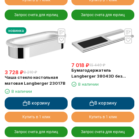
Запрос счета для юрлиц
Запрос счета для юрлиц
новинка
7 018
₽
15 440
₽
Бумагодержатель
3 728
₽
8 210
₽
Langberger 38043D без
Чаша стекло настольная
крышки хром с полкой с
матовая Langberger 23017B
В наличии
резиновым покрытием anti-
В наличии
slip
В корзину
В корзину
Купить в 1 клик
Купить в 1 клик
Запрос счета для юрлиц
Запрос счета для юрлиц