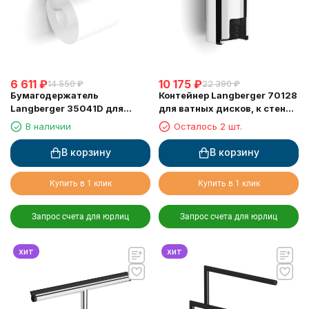
6 611
₽
10 175
₽
14 550
₽
22 390
₽
Бумагодержатель
Контейнер Langberger 70128
Langberger 35041D для
для ватных дисков, к стене,
туалетной бумаги с
хром
В наличии
Осталось 2 шт.
прорезиненной полкой хром
В корзину
В корзину
Купить в 1 клик
Купить в 1 клик
Запрос счета для юрлиц
Запрос счета для юрлиц
хит
хит