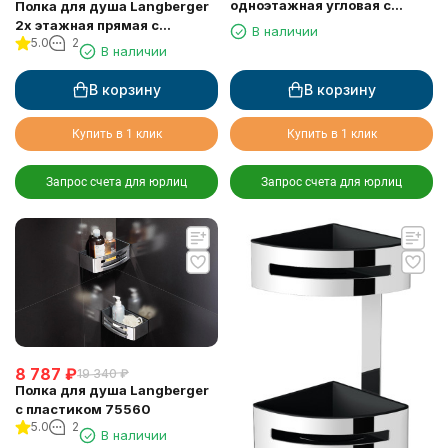
одноэтажная угловая с
Полка для душа Langberger
пластиком 75660
2х этажная прямая с
В наличии
5.0
2
пластиком 75762
В наличии
В корзину
В корзину
Купить в 1 клик
Купить в 1 клик
Запрос счета для юрлиц
Запрос счета для юрлиц
8 787
₽
19 340
₽
Полка для душа Langberger
с пластиком 75560
5.0
2
В наличии