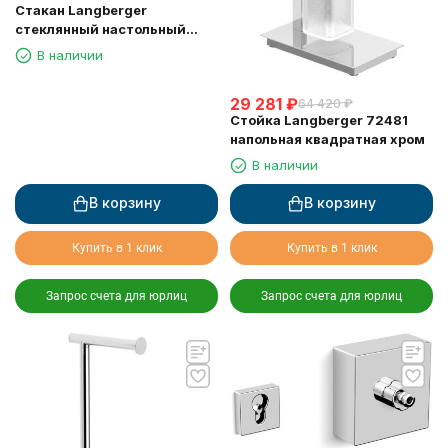
Стакан Langberger
стеклянный настольный
круглый "Swarovski" 22213A
В наличии
29 281
₽
64 420
₽
Стойка Langberger 72481
напольная квадратная хром
В наличии
В корзину
В корзину
Купить в 1 клик
Купить в 1 клик
Запрос счета для юрлиц
Запрос счета для юрлиц