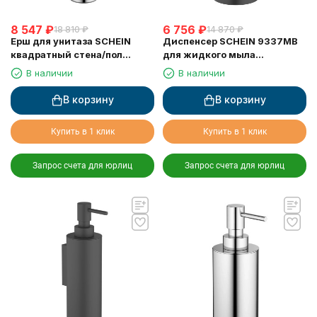
8 547
₽
6 756
₽
18 810
₽
14 870
₽
Ерш для унитаза SCHEIN
Диспенсер SCHEIN 9337MB
квадратный стена/пол
для жидкого мыла
хромированный (9364CH)
настольный черный
В наличии
В наличии
В корзину
В корзину
Купить в 1 клик
Купить в 1 клик
Запрос счета для юрлиц
Запрос счета для юрлиц