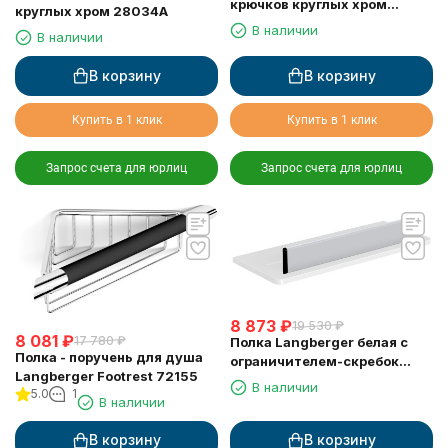
крючков круглых хром
круглых хром 28034A
28035A
В наличии
В наличии
В корзину
В корзину
Купить в 1 клик
Купить в 1 клик
Запрос счета для юрлиц
Запрос счета для юрлиц
8 873
₽
19 530
₽
8 081
₽
17 780
₽
Полка Langberger белая с
Полка - поручень для душа
ограничителем-скребок
Langberger Footrest 72155
73351-WH
В наличии
5.0
1
В наличии
В корзину
В корзину