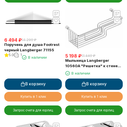
6 494
₽
14 290
₽
Поручень для душа Footrest
черный Langberger 71155
5.0
1
5 198
₽
11 440
₽
В наличии
Мыльница Langberger
10560A "Решетка" к стене
двойная хромированная
В наличии
В корзину
В корзину
Купить в 1 клик
Купить в 1 клик
Запрос счета для юрлиц
Запрос счета для юрлиц