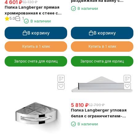
раздвижная на ванну с
4 601
₽
10 130
₽
резиновыми протекторами
Полка Langberger прямая
В наличии
79260
хромированная к стене с
5.0
1
двумя крючками
В наличии
одноэтажная 10860M
В корзину
В корзину
Купить в 1 клик
Купить в 1 клик
Запрос счета для юрлиц
Запрос счета для юрлиц
5 810
₽
12 790
₽
Полка Langberger угловая
белая с ограничителем-
скребок 73451-WH
В наличии