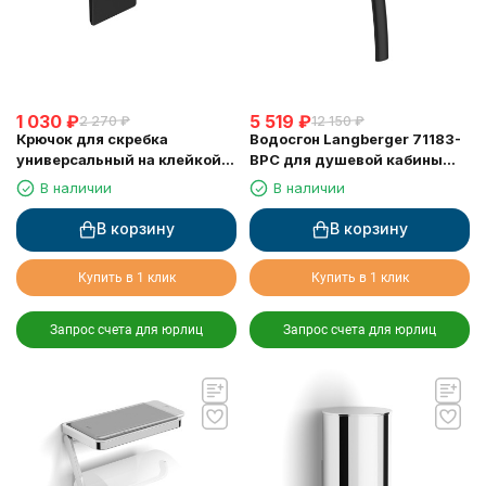
1 030
₽
5 519
₽
2 270
₽
12 150
₽
Крючок для скребка
Водосгон Langberger 71183-
универсальный на клейкой
BPC для душевой кабины
основе LANGBERGER 75183-
черный
В наличии
В наличии
10-00-BPC черный
В корзину
В корзину
Купить в 1 клик
Купить в 1 клик
Запрос счета для юрлиц
Запрос счета для юрлиц