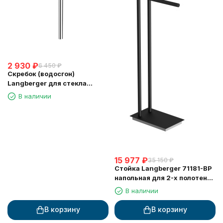
2 930
₽
6 450
₽
Скребок (водосгон)
Langberger для стекла
зеркала хром (74183)
В наличии
15 977
₽
35 150
₽
Стойка Langberger 71181-BP
напольная для 2-х полотенец
черная
В наличии
В корзину
В корзину