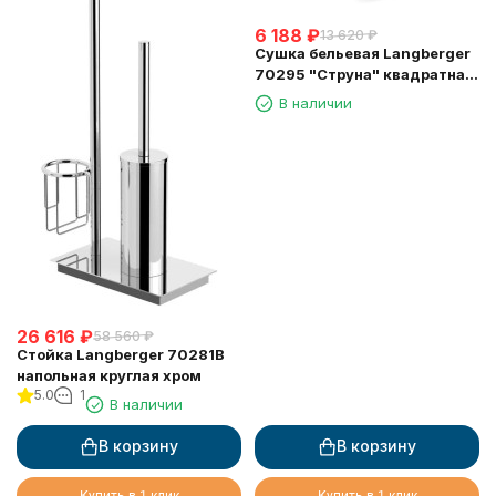
6 188
₽
13 620
₽
Сушка бельевая Langberger
70295 "Струна" квадратная
длина 2,5м.
В наличии
26 616
₽
58 560
₽
Стойка Langberger 70281B
напольная круглая хром
5.0
1
В наличии
В корзину
В корзину
Купить в 1 клик
Купить в 1 клик