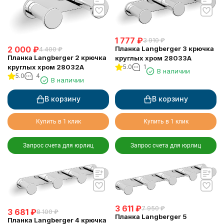
1 777
₽
3 910
₽
2 000
₽
Планка Langberger 3 крючка
4 400
₽
Планка Langberger 2 крючка
круглых хром 28033A
круглых хром 28032A
5.0
1
В наличии
5.0
4
В наличии
В корзину
В корзину
Купить в 1 клик
Купить в 1 клик
Запрос счета для юрлиц
Запрос счета для юрлиц
3 611
₽
7 950
₽
3 681
₽
8 100
₽
Планка Langberger 5
Планка Langberger 4 крючка