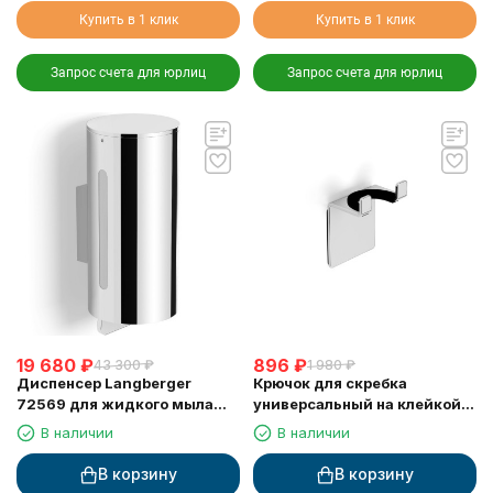
Купить в 1 клик
Купить в 1 клик
Запрос счета для юрлиц
Запрос счета для юрлиц
19 680
₽
896
₽
43 300
₽
1 980
₽
Диспенсер Langberger
Крючок для скребка
72569 для жидкого мыла
универсальный на клейкой
хромированный к стене
основе LANGBERGER 75183-
В наличии
В наличии
круглый 300 мл
10-00
В корзину
В корзину