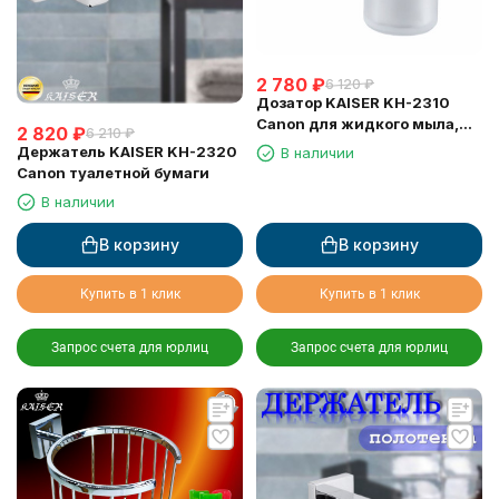
2 780
₽
6 120
₽
Дозатор KAISER KH-2310
Canon для жидкого мыла,
2 820
₽
6 210
₽
настенный
Держатель KAISER KH-2320
В наличии
Canon туалетной бумаги
В наличии
В корзину
В корзину
Купить в 1 клик
Купить в 1 клик
Запрос счета для юрлиц
Запрос счета для юрлиц