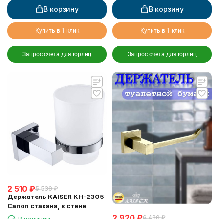
В корзину
В корзину
Купить в 1 клик
Купить в 1 клик
Запрос счета для юрлиц
Запрос счета для юрлиц
2 510
₽
5 530
₽
Держатель KAISER KH-2305
Canon стакана, к стене
2 920
₽
6 430
₽
В наличии