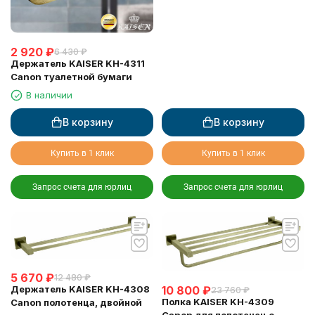
2 920
₽
6 430
₽
Держатель KAISER KH-4311
Canon туалетной бумаги
В наличии
В корзину
В корзину
Купить в 1 клик
Купить в 1 клик
Запрос счета для юрлиц
Запрос счета для юрлиц
5 670
₽
12 480
₽
Держатель KAISER KH-4308
10 800
₽
23 760
₽
Полка KAISER KH-4309
Canon полотенца, двойной