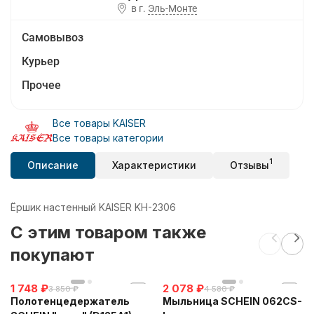
в г.
Эль-Монте
Самовывоз
Курьер
Прочее
Все товары KAISER
Все товары категории
1
Описание
Характеристики
Отзывы
Ёршик настенный KAISER KH-2306
C этим товаром также
покупают
1 748
₽
2 078
₽
3 850
₽
4 580
₽
Полотенцедержатель
Мыльница SCHEIN 062CS-