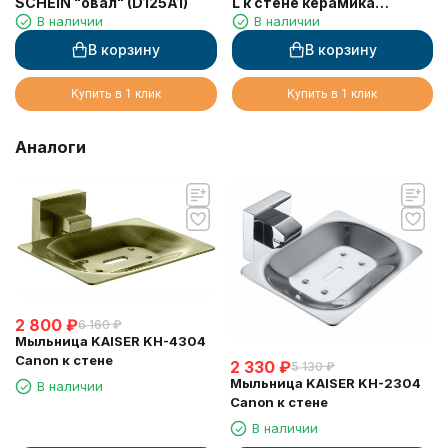
SCHEIN "овал" (D125A1)
L к стене керамика
В наличии
В наличии
квадратная
В корзину
В корзину
Купить в 1 клик
Купить в 1 клик
Аналоги
2 800
₽
6 160
₽
Мыльница KAISER KH-4304
Canon к стене
2 330
₽
5 130
₽
Мыльница KAISER KH-2304
В наличии
Canon к стене
В наличии