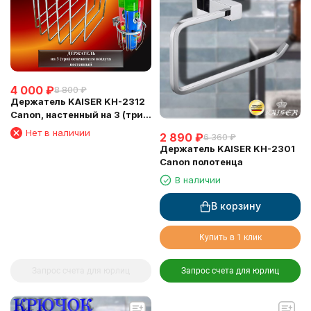
4 000
₽
8 800
₽
Держатель KAISER KH-2312
Canon, настенный на 3 (три)
освежителя воздуха
Нет в наличии
2 890
₽
6 360
₽
Держатель KAISER KH-2301
Canon полотенца
В наличии
В корзину
Купить в 1 клик
Запрос счета для юрлиц
Запрос счета для юрлиц