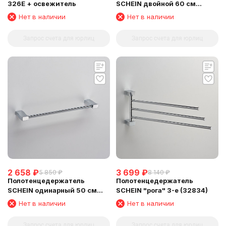
326E + освежитель
SCHEIN двойной 60 см
(D32821)
Нет в наличии
Нет в наличии
Запрос счета для юрлиц
Запрос счета для юрлиц
2 658
₽
3 699
₽
5 850
₽
8 140
₽
Полотенцедержатель
Полотенцедержатель
SCHEIN одинарный 50 см
SCHEIN "рога" 3-е (32834)
(32812)
Нет в наличии
Нет в наличии
Запрос счета для юрлиц
Запрос счета для юрлиц