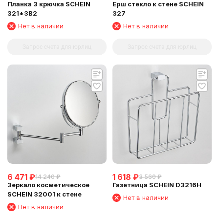
Планка 3 крючка SCHEIN
Ерш стекло к стене SCHEIN
321*3B2
327
Нет в наличии
Нет в наличии
Запрос счета для юрлиц
Запрос счета для юрлиц
6 471
₽
1 618
₽
14 240
₽
3 560
₽
Зеркало косметическое
Газетница SCHEIN D3216H
SCHEIN 32001 к стене
Нет в наличии
Нет в наличии