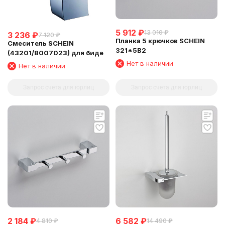
5 912
₽
13 010
₽
3 236
₽
7 120
₽
Планка 5 крючков SCHEIN
Смеситель SCHEIN
321*5B2
(43201/8007023) для биде
Нет в наличии
Нет в наличии
Запрос счета для юрлиц
Запрос счета для юрлиц
2 184
₽
6 582
₽
4 810
₽
14 490
₽