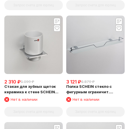
Запрос счета для юрлиц
Запрос счета для юрлиц
2 310
₽
3 121
₽
5 090
₽
6 870
₽
Стакан для зубных щеток
Полка SCHEIN стекло с
керамика к стене SCHEIN
фигурным ограничит.
(323C)
(NL329E-510)
Нет в наличии
Нет в наличии
Запрос счета для юрлиц
Запрос счета для юрлиц