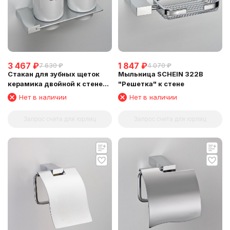
3 467
₽
1 847
₽
7 630
₽
4 070
₽
Стакан для зубных щеток
Мыльница SCHEIN 322B
керамика двойной к стене
"Решетка" к стене
SCHEIN (324C)
Нет в наличии
Нет в наличии
Запрос счета для юрлиц
Запрос счета для юрлиц