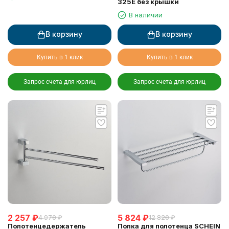
325E без крышки
В наличии
В корзину
В корзину
Купить в 1 клик
Купить в 1 клик
Запрос счета для юрлиц
Запрос счета для юрлиц
2 257
₽
5 824
₽
4 970
₽
12 820
₽
Полотенцедержатель
Полка для полотенца SCHEIN