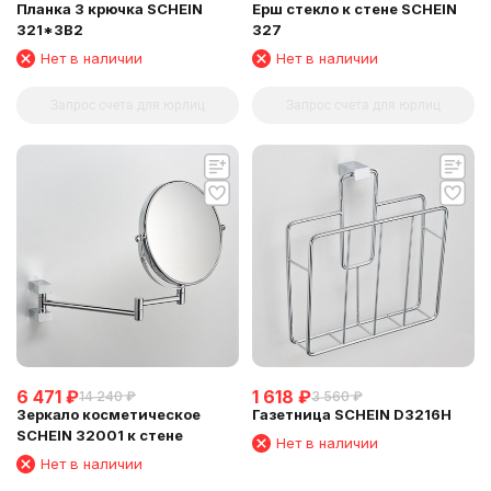
Планка 3 крючка SCHEIN
Ерш стекло к стене SCHEIN
321*3B2
327
Нет в наличии
Нет в наличии
Запрос счета для юрлиц
Запрос счета для юрлиц
6 471
₽
1 618
₽
14 240
₽
3 560
₽
Зеркало косметическое
Газетница SCHEIN D3216H
SCHEIN 32001 к стене
Нет в наличии
Нет в наличии