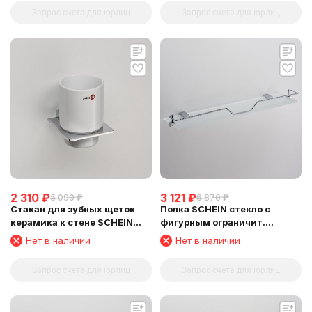
Запрос счета для юрлиц
Запрос счета для юрлиц
2 310
₽
3 121
₽
5 090
₽
6 870
₽
Стакан для зубных щеток
Полка SCHEIN стекло с
керамика к стене SCHEIN
фигурным ограничит.
(323C)
(NL329E-510)
Нет в наличии
Нет в наличии
Запрос счета для юрлиц
Запрос счета для юрлиц