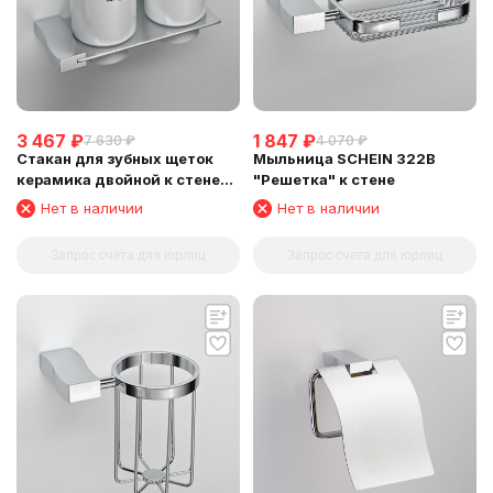
3 467
₽
1 847
₽
7 630
₽
4 070
₽
Стакан для зубных щеток
Мыльница SCHEIN 322B
керамика двойной к стене
"Решетка" к стене
SCHEIN (324C)
Нет в наличии
Нет в наличии
Запрос счета для юрлиц
Запрос счета для юрлиц