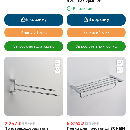
325E без крышки
В наличии
В корзину
В корзину
Купить в 1 клик
Купить в 1 клик
Запрос счета для юрлиц
Запрос счета для юрлиц
2 257
₽
5 824
₽
4 970
₽
12 820
₽
Полотенцедержатель
Полка для полотенца SCHEIN