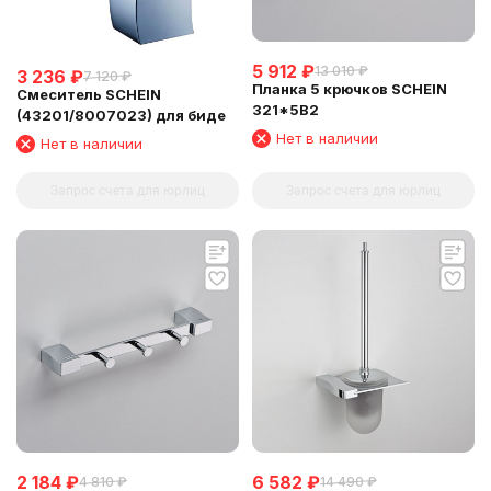
5 912
₽
13 010
₽
3 236
₽
7 120
₽
Планка 5 крючков SCHEIN
Смеситель SCHEIN
321*5B2
(43201/8007023) для биде
Нет в наличии
Нет в наличии
Запрос счета для юрлиц
Запрос счета для юрлиц
2 184
₽
6 582
₽
4 810
₽
14 490
₽