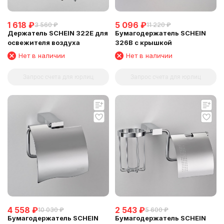
1 618
₽
5 096
₽
3 560
₽
11 220
₽
Держатель SCHEIN 322Е для
Бумагодержатель SCHEIN
освежителя воздуха
326B с крышкой
Нет в наличии
Нет в наличии
Запрос счета для юрлиц
Запрос счета для юрлиц
4 558
₽
2 543
₽
10 030
₽
5 600
₽
Бумагодержатель SCHEIN
Бумагодержатель SCHEIN