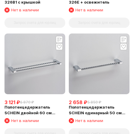
326B1 с крышкой
326E + освежитель
Нет в наличии
Нет в наличии
Запрос счета для юрлиц
Запрос счета для юрлиц
3 121
₽
2 658
₽
6 870
₽
5 850
₽
Полотенцедержатель
Полотенцедержатель
SCHEIN двойной 60 см
SCHEIN одинарный 50 см
(D32821)
(32812)
Нет в наличии
Нет в наличии
Запрос счета для юрлиц
Запрос счета для юрлиц