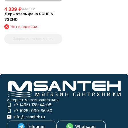
4 339
₽
9 550
₽
Держатель фена SCHEIN
322HD
Нет в наличии
Запрос счета для юрлиц
Интернет-магазин сантехники
+7 (495) 128-44-08
+7 (925) 999-66-50
info@msanteh.ru
Telegram
Whatsapp