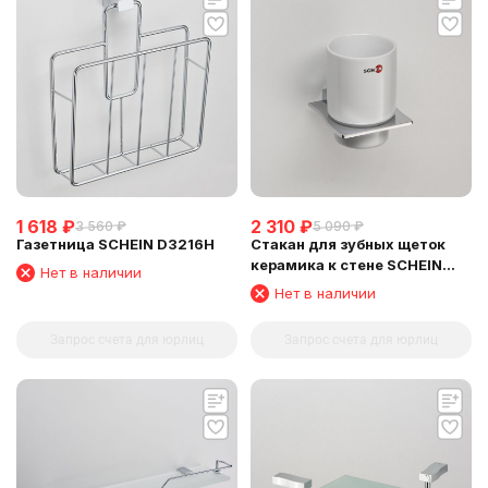
1 618
₽
2 310
₽
3 560
₽
5 090
₽
Газетница SCHEIN D3216H
Стакан для зубных щеток
керамика к стене SCHEIN
Нет в наличии
(323C)
Нет в наличии
Запрос счета для юрлиц
Запрос счета для юрлиц