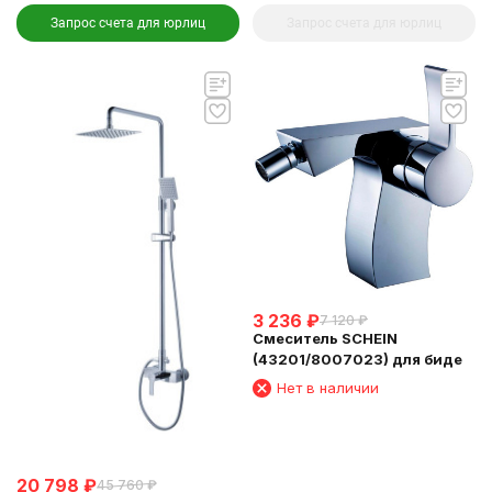
Запрос счета для юрлиц
Запрос счета для юрлиц
3 236
₽
7 120
₽
Смеситель SCHEIN
(43201/8007023) для биде
Нет в наличии
20 798
₽
45 760
₽