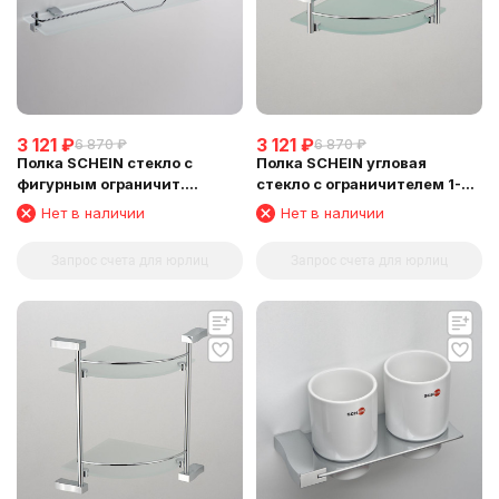
3 121
₽
3 121
₽
6 870
₽
6 870
₽
Полка SCHEIN стекло с
Полка SCHEIN угловая
фигурным ограничит.
стекло с ограничителем 1-
(NL329E-510)
этажная (NL3212B1)
Нет в наличии
Нет в наличии
Запрос счета для юрлиц
Запрос счета для юрлиц