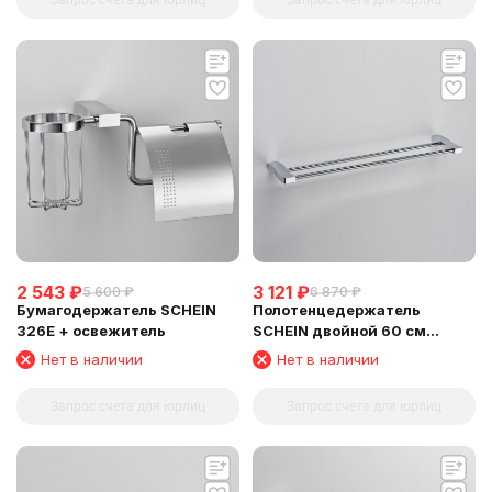
2 543
₽
3 121
₽
5 600
₽
6 870
₽
Бумагодержатель SCHEIN
Полотенцедержатель
326E + освежитель
SCHEIN двойной 60 см
(D32821)
Нет в наличии
Нет в наличии
Запрос счета для юрлиц
Запрос счета для юрлиц