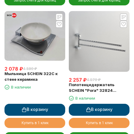
Запрос счета для юрлиц
Запрос счета для юрлиц
2 078
₽
4 580
₽
Мыльница SCHEIN 322C к
2 257
₽
стене керамика
4 970
₽
Полотенцедержатель
В наличии
SCHEIN "Рога" 32824
двойные
В наличии
В корзину
В корзину
Купить в 1 клик
Купить в 1 клик