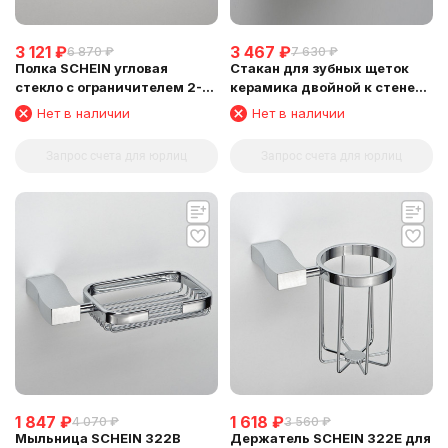
3 121
₽
3 467
₽
6 870
₽
7 630
₽
Полка SCHEIN угловая
Стакан для зубных щеток
стекло с ограничителем 2-
керамика двойной к стене
этажная (NL3212B)
SCHEIN (324C)
Нет в наличии
Нет в наличии
Запрос счета для юрлиц
Запрос счета для юрлиц
1 847
₽
1 618
₽
4 070
₽
3 560
₽
Мыльница SCHEIN 322B
Держатель SCHEIN 322Е для