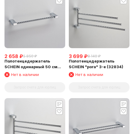
2 658
₽
3 699
₽
5 850
₽
8 140
₽
Полотенцедержатель
Полотенцедержатель
SCHEIN одинарный 50 см
SCHEIN "рога" 3-е (32834)
(32812)
Нет в наличии
Нет в наличии
Запрос счета для юрлиц
Запрос счета для юрлиц