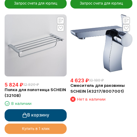
Запрос счета для юрлиц
Запрос счета для юрлиц
4 623
₽
10 180
₽
5 824
₽
12 820
₽
Смеситель для раковины
Полка для полотенца SCHEIN
SCHEIN (43217/8007001)
(3210B)
Нет в наличии
В наличии
В корзину
Купить в 1 клик