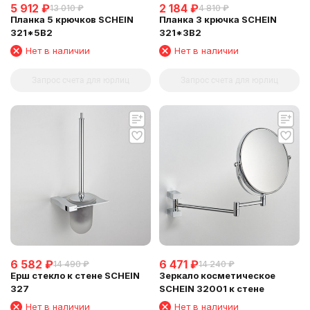
5 912
₽
2 184
₽
13 010
₽
4 810
₽
Планка 5 крючков SCHEIN
Планка 3 крючка SCHEIN
321*5B2
321*3B2
Нет в наличии
Нет в наличии
Запрос счета для юрлиц
Запрос счета для юрлиц
6 582
₽
6 471
₽
14 490
₽
14 240
₽
Ерш стекло к стене SCHEIN
Зеркало косметическое
327
SCHEIN 32001 к стене
Нет в наличии
Нет в наличии