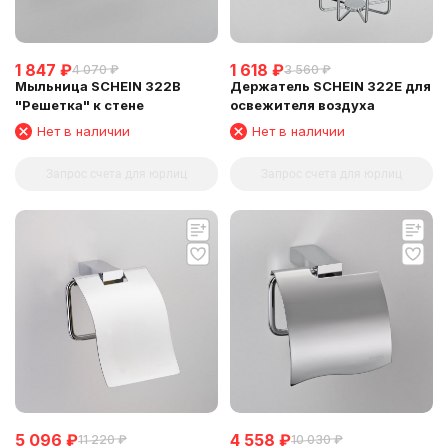
1 847
₽
1 618
₽
4 070
₽
3 560
₽
Мыльница SCHEIN 322B
Держатель SCHEIN 322Е для
"Решетка" к стене
освежителя воздуха
Нет в наличии
Нет в наличии
Запрос счета для юрлиц
Запрос счета для юрлиц
5 096
₽
4 558
₽
11 220
₽
10 030
₽