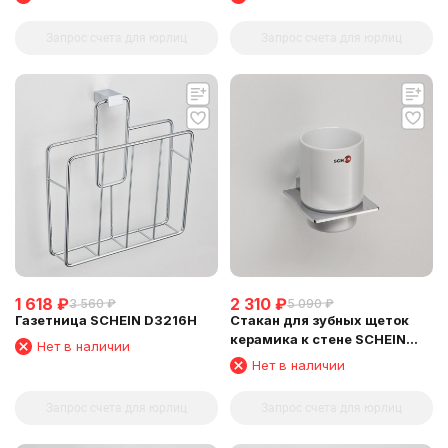
Запрос счета для юрлиц
Запрос счета для юрлиц
1 618
₽
2 310
₽
3 560
₽
5 090
₽
Газетница SCHEIN D3216H
Стакан для зубных щеток
керамика к стене SCHEIN
Нет в наличии
(323C)
Нет в наличии
Запрос счета для юрлиц
Запрос счета для юрлиц