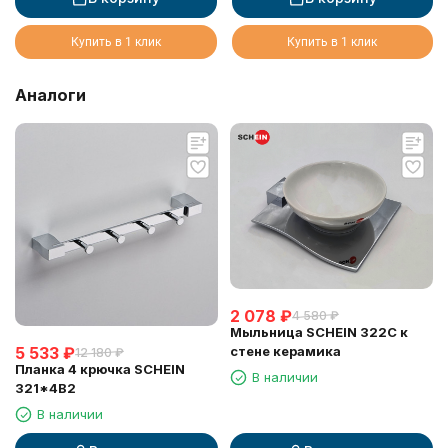
серебро
Купить в 1 клик
Купить в 1 клик
Аналоги
2 078
₽
4 580
₽
Мыльница SCHEIN 322C к
5 533
₽
стене керамика
12 180
₽
Планка 4 крючка SCHEIN
В наличии
321*4B2
В наличии