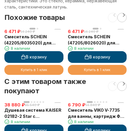
характеристики. Это стекло, керамика, нержавеющая
сталь, сантехническая латунь.
Похожие товары
6 471
₽
6 471
₽
14 240
₽
14 240
₽
Смеситель SCHEIN
Смеситель SCHEIN
(42205/8035020) для
(47205/8026020) для
В наличии
В наличии
ванны
ванны
В корзину
В корзину
Купить в 1 клик
Купить в 1 клик
C этим товаром также
покупают
38 880
₽
6 790
₽
85 540
₽
14 940
₽
Душевая система KAISER
Смеситель VIKO V-7735
02182-2 Star с
для ванны, картридж Ф35
В наличии
В наличии
термостатом 6282
мм, излив L-30 см,
нержавеющая сталь,
В корзину
В корзину