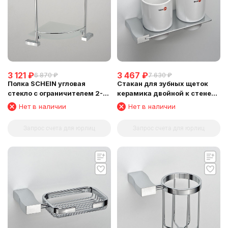
3 121
₽
3 467
₽
6 870
₽
7 630
₽
Полка SCHEIN угловая
Стакан для зубных щеток
стекло с ограничителем 2-
керамика двойной к стене
этажная (NL3212B)
SCHEIN (324C)
Нет в наличии
Нет в наличии
Запрос счета для юрлиц
Запрос счета для юрлиц