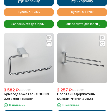
В корзину
В корзину
Купить в 1 клик
Купить в 1 клик
Запрос счета для юрлиц
Запрос счета для юрлиц
3 582
₽
2 257
₽
7 890
₽
4 970
₽
Бумагодержатель SCHEIN
Полотенцедержатель
325E без крышки
SCHEIN "Рога" 32824
двойные
В наличии
В наличии