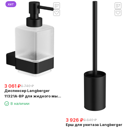
хит
3 061
₽
6 740
₽
Диспенсер Langberger
11321A-BP для жидкого мыла
черный стеклянный к стене
В наличии
квадратный
3 926
₽
8 640
₽
Ерш для унитаза Langberger