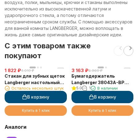
воздуха, полки, мыльницы, крючки и стаканы выполнены
исключительно из высококачественной латуни и
ударопрочного стекла, а потому отличаются
неограниченным сроком службы. С помощью аксессуаров
для ванной комнаты LANGBERGER, можно воплощать в
жизнь даже самые оригинальные дизайнерские идеи.
C этим товаром также
покупают
1 822
₽
3 163
₽
4 010
₽
6 960
₽
Стакан для зубных щеток
Бумагодержатель
Langberger настольный
Langberger 38043A-BP
Осталось несколько штук
5.0
1
В наличии
черный матовый (11313A-
туалетной бумаги без
BP)
крышки квадратный
В корзину
В корзину
черный
Купить в 1 клик
Купить в 1 клик
Аналоги