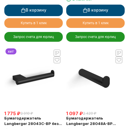
В корзину
В корзину
Купить в 1 клик
Купить в 1 клик
Запрос счета для юрлиц
Запрос счета для юрлиц
хит
1 775
₽
1 097
₽
3 910
₽
2 420
₽
Бумагодержатель
Бумагодержатель
Langberger 28043C-BP без
Langberger 28048A-BP
крышки черный
туалетной бумаги черный