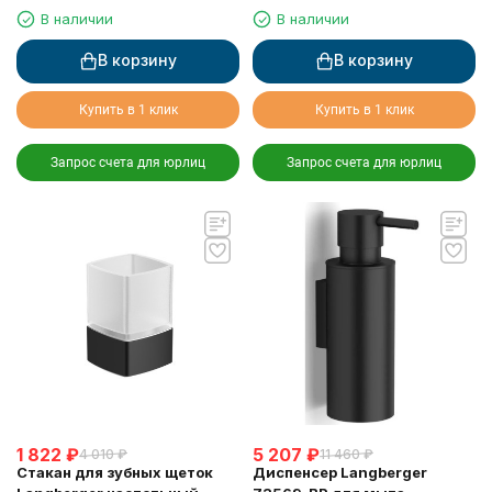
туалетной бумаги с
Black Edition чёрная
В наличии
В наличии
крышкой черный
В корзину
В корзину
Купить в 1 клик
Купить в 1 клик
Запрос счета для юрлиц
Запрос счета для юрлиц
1 822
₽
5 207
₽
4 010
₽
11 460
₽
Стакан для зубных щеток
Диспенсер Langberger