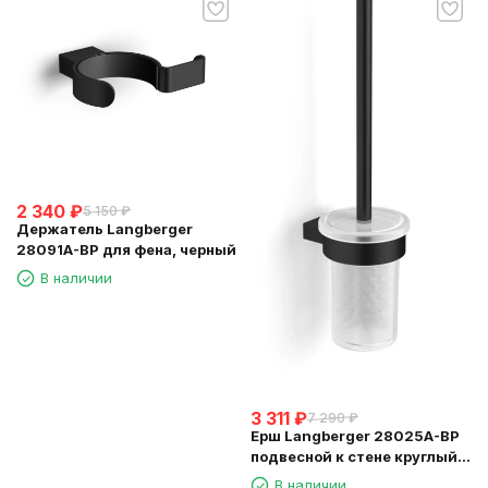
2 340
₽
5 150
₽
Держатель Langberger
28091A-BP для фена, черный
В наличии
3 311
₽
7 290
₽
Ерш Langberger 28025A-BP
подвесной к стене круглый
черный стекло
В наличии