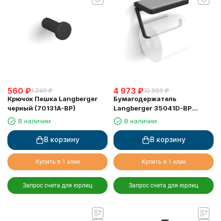
560
₽
4 973
₽
1 240
₽
10 950
₽
Крючок Пешка Langberger
Бумагодержатель
черный (70131A-BP)
Langberger 35041D-BP
туалетной бумаги с
В наличии
В наличии
металлической полкой
черный
В корзину
В корзину
Купить в 1 клик
Купить в 1 клик
Запрос счета для юрлиц
Запрос счета для юрлиц