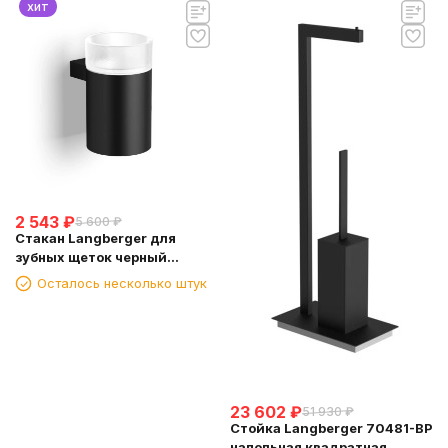
хит
2 543
₽
5 600
₽
Стакан Langberger для
зубных щеток черный
(28011B-BP)
Осталось несколько штук
23 602
₽
51 930
₽
Стойка Langberger 70481-BP
напольная квадратная