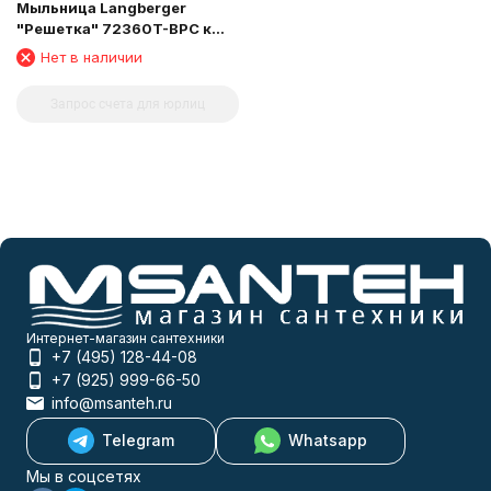
Мыльница Langberger
"Решетка" 72360T-BPC к
стене двойная глубокая
Нет в наличии
чёрная
Запрос счета для юрлиц
Интернет-магазин сантехники
+7 (495) 128-44-08
+7 (925) 999-66-50
info@msanteh.ru
Telegram
Whatsapp
Мы в соцсетях