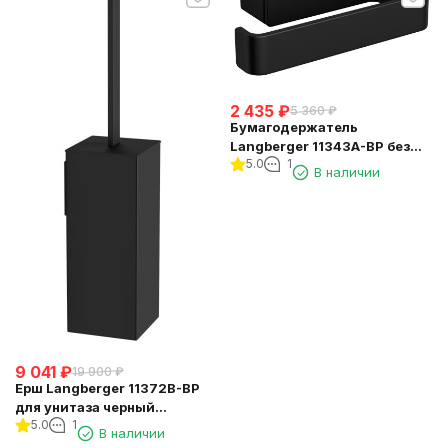
2 435
₽
5 360
₽
Бумагодержатель
Langberger 11343A-BP без
5.0
1
крышки квадратный черный
В наличии
9 041
₽
19 900
₽
Ерш Langberger 11372B-BP
для унитаза черный
5.0
1
квадратный к стене (колба
В наличии
пластиковая)