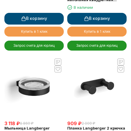
черная
В наличии
В корзину
В корзину
Купить в 1 клик
Купить в 1 клик
Запрос счета для юрлиц
Запрос счета для юрлиц
3 118
₽
909
₽
6 860
₽
2 000
₽
Мыльница Langberger
Планка Langberger 2 крючка