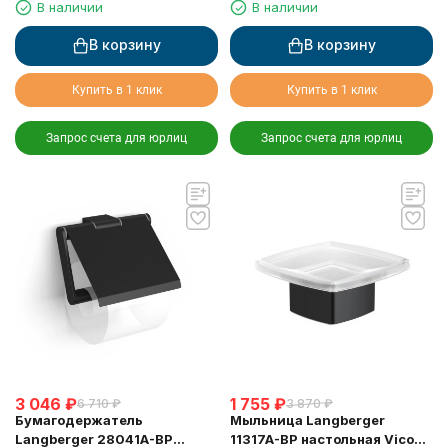
В наличии
В наличии
В корзину
В корзину
Купить в 1 клик
Купить в 1 клик
Запрос счета для юрлиц
Запрос счета для юрлиц
3 046
₽
1 755
₽
6 710
₽
3 870
₽
Бумагодержатель
Мыльница Langberger
Langberger 28041A-BP
11317A-BP настольная Vico