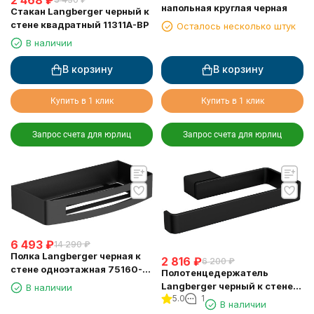
напольная круглая черная
Стакан Langberger черный к
стене квадратный 11311A-BP
Осталось несколько штук
В наличии
В корзину
В корзину
Купить в 1 клик
Купить в 1 клик
Запрос счета для юрлиц
Запрос счета для юрлиц
6 493
₽
14 290
₽
Полка Langberger черная к
2 816
₽
6 200
₽
стене одноэтажная 75160-
Полотенцедержатель
BPC
Langberger черный к стене
В наличии
5.0
1
"полуовал" 11338A-BP
В наличии