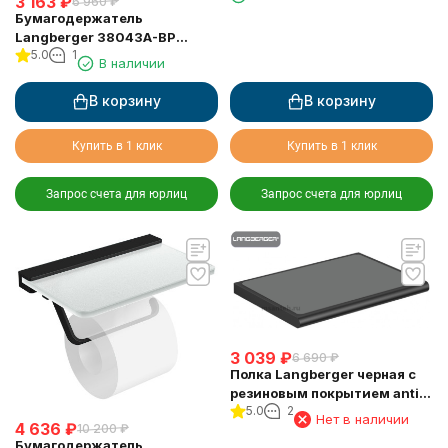
3 163
₽
6 960
₽
крышкой черный
Бумагодержатель
Langberger 38043A-BP
5.0
1
туалетной бумаги без
В наличии
крышки квадратный черный
В корзину
В корзину
Купить в 1 клик
Купить в 1 клик
Запрос счета для юрлиц
Запрос счета для юрлиц
3 039
₽
6 690
₽
Полка Langberger черная с
резиновым покрытием anti-
5.0
2
slip 38051F-BP
Нет в наличии
4 636
₽
10 200
₽
Бумагодержатель