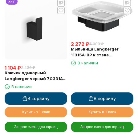
хит
2 272
₽
5 000
₽
Мыльница Langberger
11315A-BP к стене
стеклянная квадратная
В наличии
черная
1 104
₽
2 430
₽
Крючок одинарный
Langberger черный 70331A-
BP
В наличии
В корзину
В корзину
Купить в 1 клик
Купить в 1 клик
Запрос счета для юрлиц
Запрос счета для юрлиц