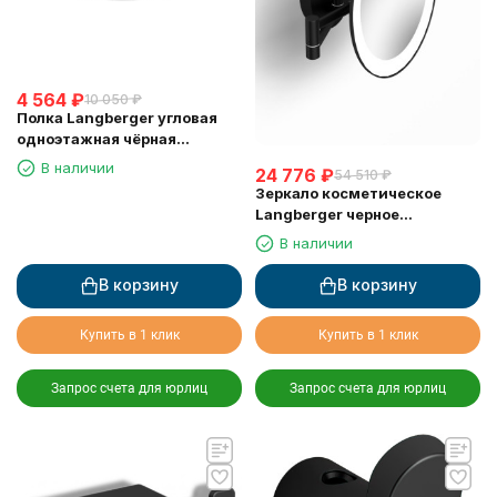
4 564
₽
10 050
₽
Полка Langberger угловая
одноэтажная чёрная
матовая 78160-BPC
В наличии
24 776
₽
54 510
₽
Зеркало косметическое
Langberger черное
поворотное с подсветкой
В наличии
71585-3-BP
В корзину
В корзину
Купить в 1 клик
Купить в 1 клик
Запрос счета для юрлиц
Запрос счета для юрлиц