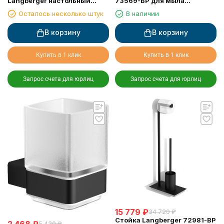
Langberger настольный
73569-BP для мыла
черный матовый (11313A-BP)
механический, 250 мл
Осталось несколько штук
В наличии
В корзину
В корзину
Купить в 1 клик
Купить в 1 клик
Запрос счета для юрлиц
Запрос счета для юрлиц
15 779
₽
34 720
₽
Стойка Langberger 72981-BP
2 468
₽
5 430
₽