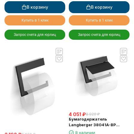
В корзину
В корзину
Купить в 1 клик
Купить в 1 клик
Запрос счета для юрлиц
Запрос счета для юрлиц
4 051
₽
8 920
₽
Бумагодержатель
Langberger 38041A-BP
туалетной бумаги с
В наличии