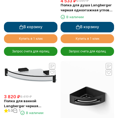
4 533
₽
9 980
₽
Полка для душа Langberger
черная одноэтажная угловая
с пластиком 75660-BPC
В наличии
В корзину
В корзину
Купить в 1 клик
Купить в 1 клик
Запрос счета для юрлиц
Запрос счета для юрлиц
3 820
₽
8 410
₽
Полка для ванной
Langberger черная
5.0
1
стеклянная угловая 22 см
В наличии
11351F-BP