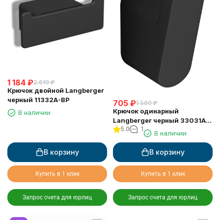
1 184
₽
2 610
₽
Крючок двойной Langberger
черный 11332A-BP
705
₽
1 560
₽
Крючок одинарный
В наличии
Langberger черный 33031A-
5.0
1
BP
В наличии
В корзину
В корзину
Купить в 1 клик
Купить в 1 клик
Запрос счета для юрлиц
Запрос счета для юрлиц