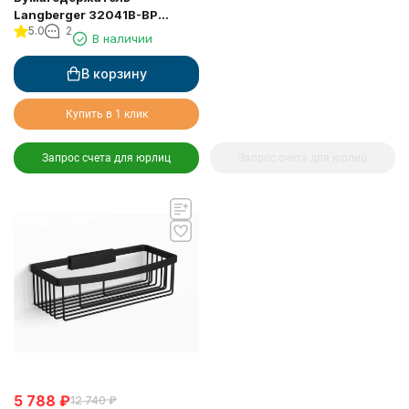
Langberger 32041B-BP
5.0
2
туалетной бумаги со
В наличии
стеклянной полкой черный
В корзину
Купить в 1 клик
Запрос счета для юрлиц
Запрос счета для юрлиц
5 788
₽
12 740
₽