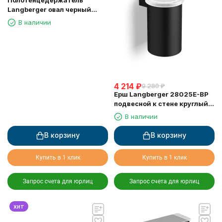
Langberger овал черный
(28038A-BP)
В наличии
4 214
₽
9 280
₽
Ерш Langberger 28025E-BP
подвесной к стене круглый
черный
В наличии
В корзину
В корзину
Купить в 1 клик
Купить в 1 клик
Запрос счета для юрлиц
Запрос счета для юрлиц
хит