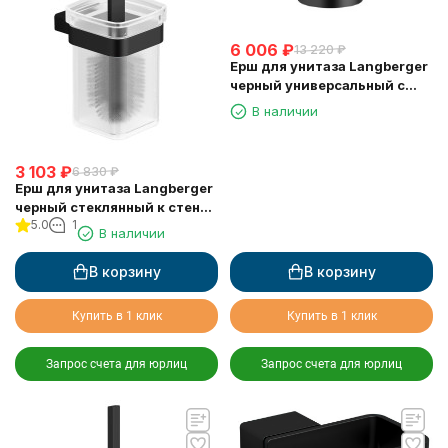
6 006
₽
13 220
₽
Ерш для унитаза Langberger
черный универсальный с
воронкой круглый 71171-BP
В наличии
3 103
₽
6 830
₽
Ерш для унитаза Langberger
черный стеклянный к стене
5.0
1
квадратный 11325A-BP
В наличии
В корзину
В корзину
Купить в 1 клик
Купить в 1 клик
Запрос счета для юрлиц
Запрос счета для юрлиц