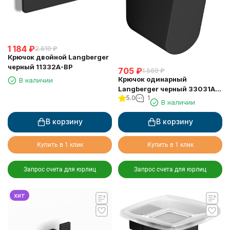
1 184
₽
2 610
₽
Крючок двойной Langberger
черный 11332A-BP
705
₽
1 560
₽
Крючок одинарный
В наличии
Langberger черный 33031A-
5.0
1
BP
В наличии
В корзину
В корзину
Купить в 1 клик
Купить в 1 клик
Запрос счета для юрлиц
Запрос счета для юрлиц
хит