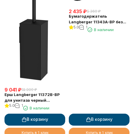
2 435
₽
5 360
₽
Бумагодержатель
Langberger 11343A-BP без
5.0
1
крышки квадратный черный
В наличии
9 041
₽
19 900
₽
Ерш Langberger 11372B-BP
для унитаза черный
5.0
1
квадратный к стене (колба
В наличии
пластиковая)
В корзину
В корзину
Купить в 1 клик
Купить в 1 клик