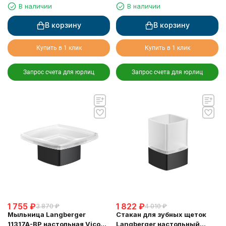
туалетной бумаги с
Black Edition 11323A-BP
В наличии
В наличии
крышкой черный
чёрный
В корзину
В корзину
Купить в 1 клик
Купить в 1 клик
Запрос счета для юрлиц
Запрос счета для юрлиц
1 755
₽
1 822
₽
3 870
₽
4 010
₽
Мыльница Langberger
Стакан для зубных щеток
11317A-BP настольная Vico
Langberger настольный