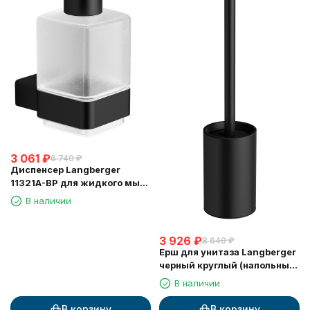
3 061
₽
6 740
₽
Диспенсер Langberger
11321A-BP для жидкого мыла
черный стеклянный к стене
В наличии
квадратный
3 926
₽
8 640
₽
Ерш для унитаза Langberger
черный круглый (напольный/
к стене) 70871-BP
В наличии
В корзину
В корзину