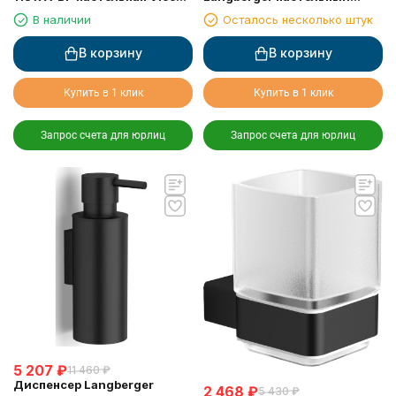
Black Edition чёрная
черный матовый (11313A-BP)
В наличии
Осталось несколько штук
В корзину
В корзину
Купить в 1 клик
Купить в 1 клик
Запрос счета для юрлиц
Запрос счета для юрлиц
5 207
₽
11 460
₽
Диспенсер Langberger
2 468
₽
5 430
₽