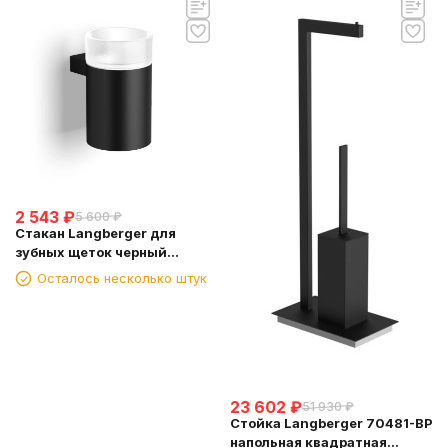
2 543
₽
5 600
₽
Стакан Langberger для
зубных щеток черный
(28011B-BP)
Осталось несколько штук
23 602
₽
51 930
₽
Стойка Langberger 70481-BP
напольная квадратная