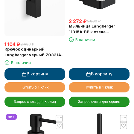
2 272
₽
5 000
₽
Мыльница Langberger
11315A-BP к стене
стеклянная квадратная
В наличии
черная
1 104
₽
2 430
₽
Крючок одинарный
Langberger черный 70331A-
BP
В наличии
В корзину
В корзину
Купить в 1 клик
Купить в 1 клик
Запрос счета для юрлиц
Запрос счета для юрлиц
хит