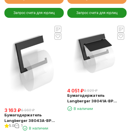
Запрос счета для юрлиц
Запрос счета для юрлиц
4 051
₽
8 920
₽
Бумагодержатель
Langberger 38041A-BP
туалетной бумаги с
В наличии
3 163
₽
6 960
₽
крышкой черный
Бумагодержатель
Langberger 38043A-BP
5.0
1
туалетной бумаги без
В наличии