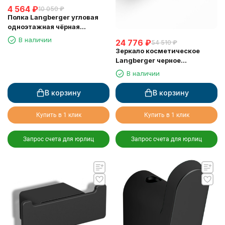
4 564
₽
10 050
₽
Полка Langberger угловая
одноэтажная чёрная
матовая 78160-BPC
В наличии
24 776
₽
54 510
₽
Зеркало косметическое
Langberger черное
поворотное с подсветкой
В наличии
71585-3-BP
В корзину
В корзину
Купить в 1 клик
Купить в 1 клик
Запрос счета для юрлиц
Запрос счета для юрлиц