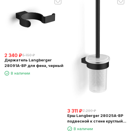
2 340
₽
5 150
₽
Держатель Langberger
28091A-BP для фена, черный
В наличии
3 311
₽
7 290
₽
Ерш Langberger 28025A-BP
подвесной к стене круглый
черный стекло
В наличии