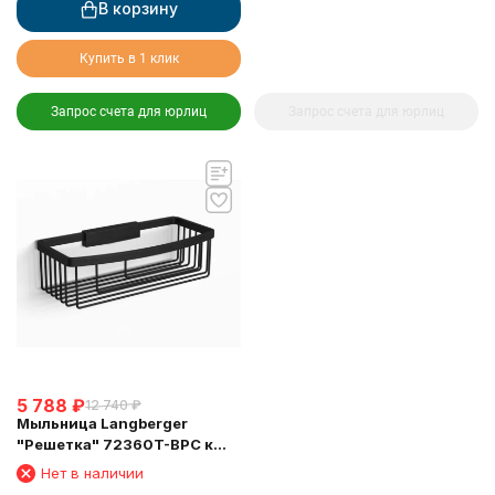
В корзину
Купить в 1 клик
Запрос счета для юрлиц
Запрос счета для юрлиц
5 788
₽
12 740
₽
Мыльница Langberger
"Решетка" 72360T-BPC к
стене двойная глубокая
Нет в наличии
чёрная