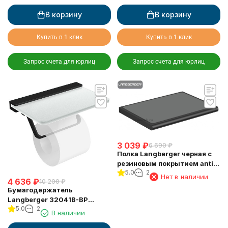
крышки квадратный черный
В корзину
В корзину
Купить в 1 клик
Купить в 1 клик
Запрос счета для юрлиц
Запрос счета для юрлиц
3 039
₽
6 690
₽
Полка Langberger черная с
резиновым покрытием anti-
5.0
2
slip 38051F-BP
Нет в наличии
4 636
₽
10 200
₽
Бумагодержатель
Langberger 32041B-BP
5.0
2
туалетной бумаги со
В наличии
стеклянной полкой черный