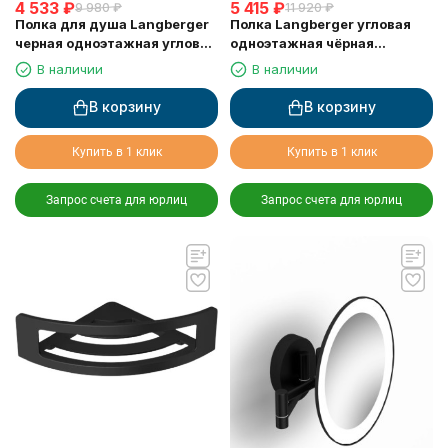
4 533
₽
5 415
₽
9 980
₽
11 920
₽
Полка для душа Langberger
Полка Langberger угловая
черная одноэтажная угловая
одноэтажная чёрная
с пластиком 75660-BPC
матовая 75260-BPC
В наличии
В наличии
В корзину
В корзину
Купить в 1 клик
Купить в 1 клик
Запрос счета для юрлиц
Запрос счета для юрлиц