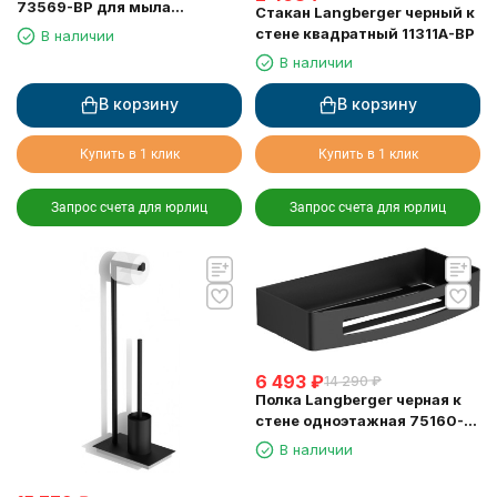
73569-BP для мыла
Стакан Langberger черный к
механический, 250 мл
стене квадратный 11311A-BP
В наличии
В наличии
В корзину
В корзину
Купить в 1 клик
Купить в 1 клик
Запрос счета для юрлиц
Запрос счета для юрлиц
6 493
₽
14 290
₽
Полка Langberger черная к
стене одноэтажная 75160-
BPC
В наличии