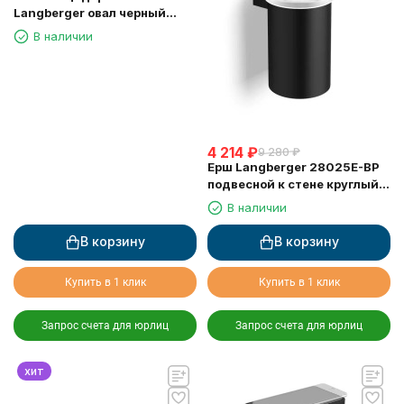
Langberger овал черный
(28038A-BP)
В наличии
4 214
₽
9 280
₽
Ерш Langberger 28025E-BP
подвесной к стене круглый
черный
В наличии
В корзину
В корзину
Купить в 1 клик
Купить в 1 клик
Запрос счета для юрлиц
Запрос счета для юрлиц
хит