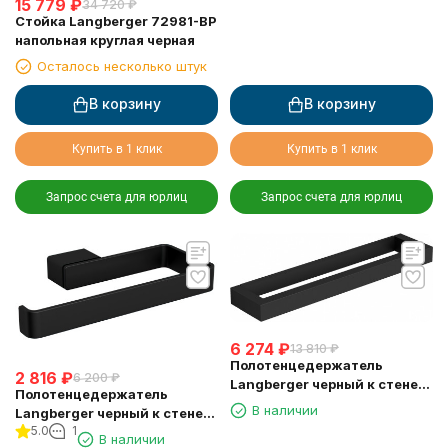
15 779
₽
34 720
₽
Стойка Langberger 72981-BP
напольная круглая черная
Осталось несколько штук
В корзину
В корзину
Купить в 1 клик
Купить в 1 клик
Запрос счета для юрлиц
Запрос счета для юрлиц
6 274
₽
13 810
₽
Полотенцедержатель
2 816
₽
6 200
₽
Langberger черный к стене
Полотенцедержатель
одинарный 45 см 30001D-
В наличии
Langberger черный к стене
BP
5.0
1
"полуовал" 11338A-BP
В наличии