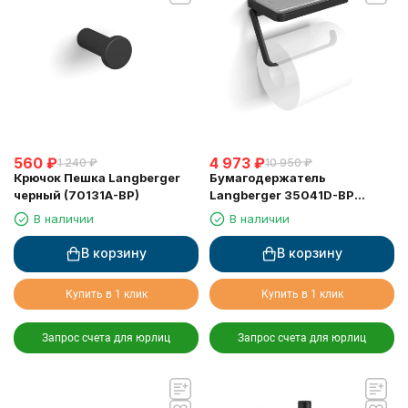
560
₽
4 973
₽
1 240
₽
10 950
₽
Крючок Пешка Langberger
Бумагодержатель
черный (70131A-BP)
Langberger 35041D-BP
туалетной бумаги с
В наличии
В наличии
металлической полкой
черный
В корзину
В корзину
Купить в 1 клик
Купить в 1 клик
Запрос счета для юрлиц
Запрос счета для юрлиц