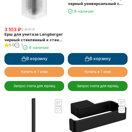
черный универсальный с
воронкой круглый 71171-BP
В наличии
3 103
₽
6 830
₽
Ерш для унитаза Langberger
черный стеклянный к стене
5.0
1
квадратный 11325A-BP
В наличии
В корзину
В корзину
Купить в 1 клик
Купить в 1 клик
Запрос счета для юрлиц
Запрос счета для юрлиц