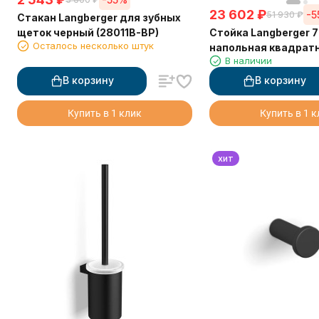
23 602
₽
-
51 930
₽
Стакан Langberger для зубных
Стойка Langberger 
щеток черный (28011B-BP)
Осталось несколько штук
напольная квадрат
В наличии
В корзину
В корзину
Купить в 1 клик
Купить в 1 
хит