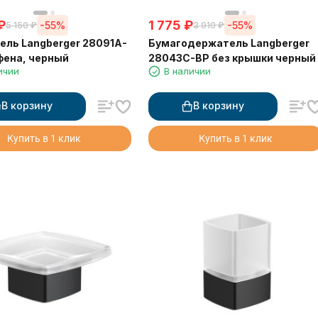
₽
1 775
₽
-55%
-55%
5 150
₽
3 910
₽
ль Langberger 28091A-
Бумагодержатель Langberger
фена, черный
28043C-BP без крышки черный
ичии
В наличии
В корзину
В корзину
Купить в 1 клик
Купить в 1 клик