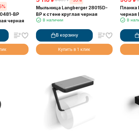
55%
Мыльница Langberger 28015D-
Планка 
70481-BP
BP к стене круглая черная
черная 
В наличии
В нал
ная черная
В корзину
клик
Купить в 1 клик