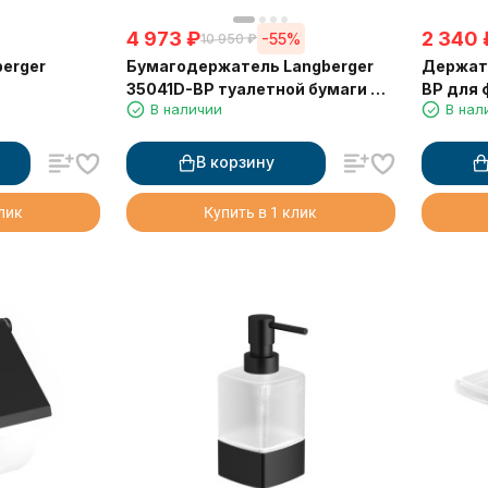
4 973
₽
2 340
-55%
10 950
₽
erger
Бумагодержатель Langberger
Держате
35041D-BP туалетной бумаги с
BP для 
В наличии
В нал
металлической полкой черный
В корзину
клик
Купить в 1 клик