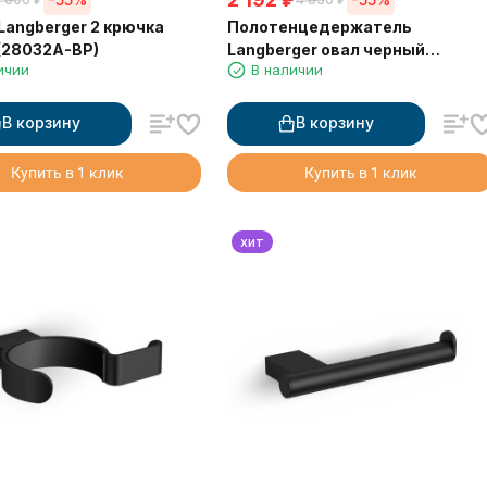
Langberger 2 крючка
Полотенцедержатель
(28032A-BP)
Langberger овал черный
ичии
В наличии
(28038A-BP)
В корзину
В корзину
Купить в 1 клик
Купить в 1 клик
хит