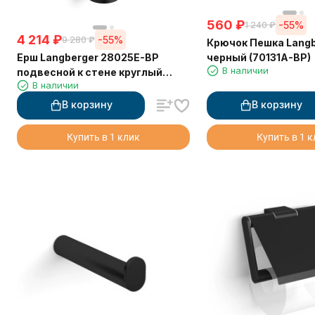
560
₽
-55%
1 240
₽
4 214
₽
-55%
9 280
₽
Крючок Пешка Langb
Ерш Langberger 28025E-BP
черный (70131A-BP)
В наличии
подвесной к стене круглый
В наличии
черный
В корзину
В корзину
Купить в 1 клик
Купить в 1 