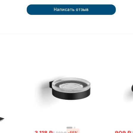
Написать отзыв
3 118
₽
909
₽
-55%
6 860
₽
2