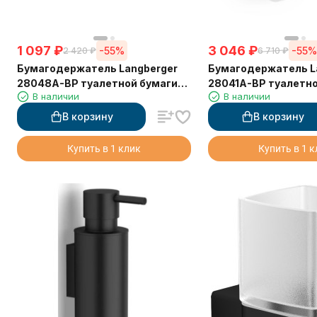
1 097
₽
3 046
₽
-55%
-55
2 420
₽
6 710
₽
Бумагодержатель Langberger
Бумагодержатель L
28048A-BP туалетной бумаги
28041A-BP туалетно
В наличии
В наличии
черный
крышкой черный
В корзину
В корзину
Купить в 1 клик
Купить в 1 