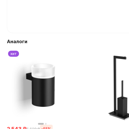
Аналоги
хит
2 543
₽
-55%
5 600
₽