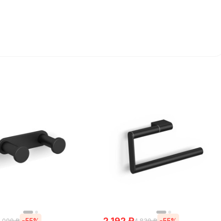
2 192
₽
-55%
-55%
 000
₽
4 830
₽