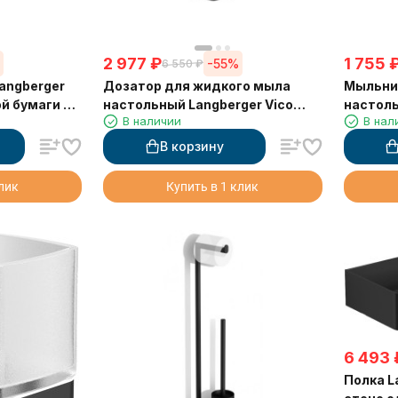
2 977
₽
1 755
%
-55%
6 550
₽
angberger
Дозатор для жидкого мыла
Мыльниц
й бумаги с
настольный Langberger Vico
настольн
В наличии
В нал
Black Edition 11323A-BP чёрный
чёрная
В корзину
клик
Купить в 1 клик
6 493
Полка L