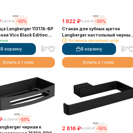
₽
1 822
₽
-55%
-55%
3 870
₽
4 010
₽
а Langberger 11317A-BP
Стакан для зубных щеток
ая Vico Black Edition
Langberger настольный черный
ичии
Осталось несколько штук
матовый (11313A-BP)
В корзину
В корзину
Купить в 1 клик
Купить в 1 клик
₽
-55%
14 290
₽
angberger черная к
2 816
₽
-55%
6 200
₽