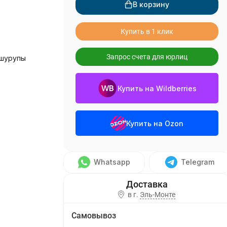
В корзину
Купить в 1 клик
Запрос счета для юрлиц
 шурупы
Купить на Wildberries
Купить на Ozon
Whatsapp
Telegram
в г.
Эль-Монте
Самовывоз