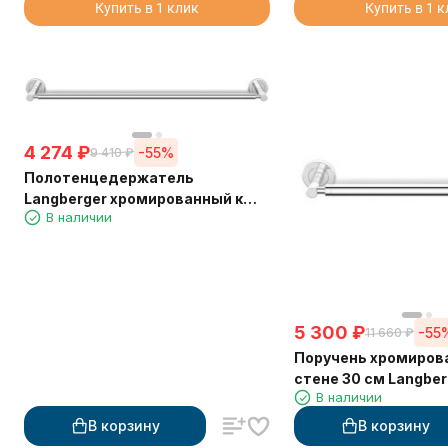
Купить в 1 клик
Купить в 1 
4 274
₽
-55%
9 410
₽
Полотенцедержатель
Langberger хромированный к
В наличии
стене одинарный 60 см 11001A
5 300
₽
-55
11 660
₽
Поручень хромиров
стене 30 см Langber
В наличии
В корзину
В корзину