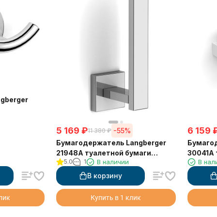
gberger
5 169
₽
6 159
-55%
11 380
₽
Бумагодержатель Langberger
Бумагод
21948A туалетной бумаги
30041A 
5.0
1
В наличии
В нал
вертикальный
крышко
В корзину
клик
Купить в 1 клик