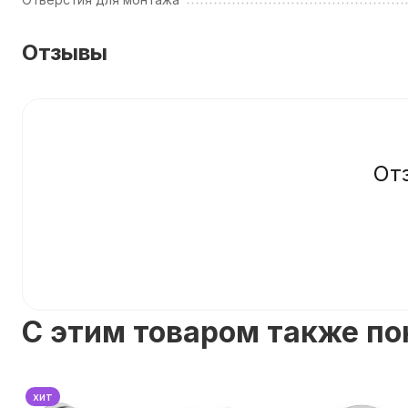
Отзывы
От
C этим товаром также п
хит