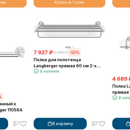
клик
Купить в 1 клик
7 927
₽
-55%
17 440
₽
Полка для полотенца
Langberger прямая 60 см 2-х
В наличии
этажная 11003B
4 689
Полка L
прямая 
%
В нал
анный к
ger 11056A
В корзину