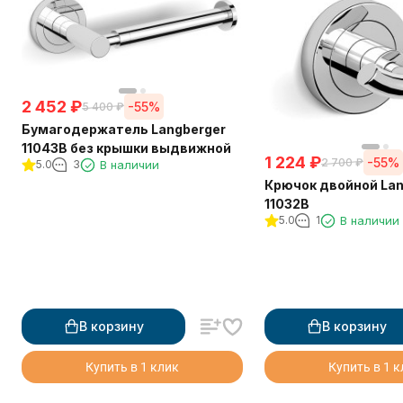
2 452
₽
-55%
5 400
₽
Бумагодержатель Langberger
11043B без крышки выдвижной
1 224
₽
-55%
2 700
₽
5.0
3
В наличии
Крючок двойной Lan
11032B
5.0
1
В наличии
В корзину
В корзину
Купить в 1 клик
Купить в 1 