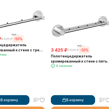
₽
-55%
6 930
₽
нцедержатель
3 425
₽
-55%
ванный к стене с тремя
7 540
₽
ичии
и Langberger 11033A
Полотенцедержатель
хромированный к стене с пять
В наличии
крючками Langberger 11035A
В корзину
В корзину