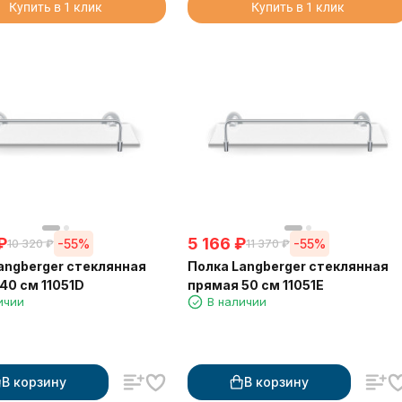
Купить в 1 клик
Купить в 1 клик
₽
5 166
₽
-55%
-55%
10 320
₽
11 370
₽
angberger стеклянная
Полка Langberger стеклянная
40 см 11051D
прямая 50 см 11051E
ичии
В наличии
В корзину
В корзину