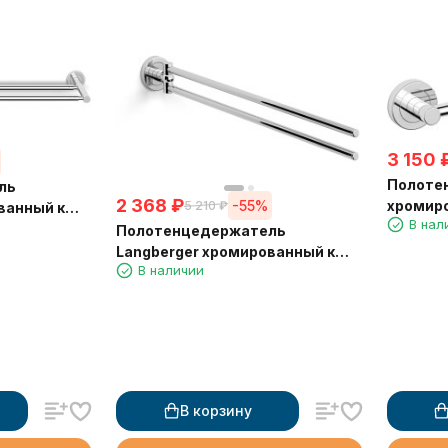
3 150
Полоте
ль
2 368
₽
-55%
хромиро
5 210
₽
ванный к
В нал
крючкам
м 11002A
Полотенцедержатель
Langberger хромированный к
В наличии
стене двойной поворотный
11008C
В корзину