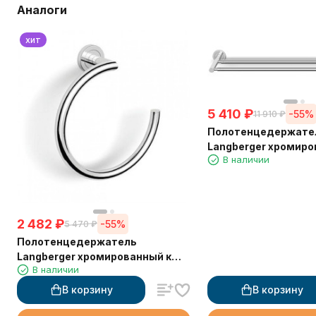
Аналоги
хит
5 410
₽
-55%
11 910
₽
Полотенцедержате
Langberger хромиро
В наличии
стене двойной 60 с
2 482
₽
-55%
5 470
₽
Полотенцедержатель
Langberger хромированный к
В наличии
стене "полуовал" 11038B
В корзину
В корзину