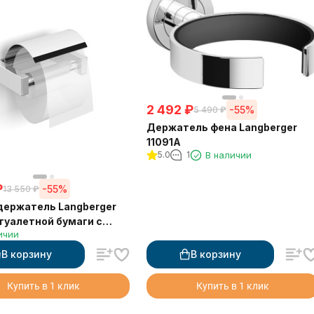
2 492
₽
-55%
5 490
₽
Держатель фена Langberger
11091A
5.0
1
В наличии
₽
-55%
13 550
₽
ержатель Langberger
туалетной бумаги с
ичии
й
В корзину
В корзину
Купить в 1 клик
Купить в 1 клик