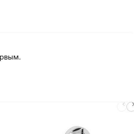
ервым.