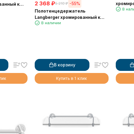
2 368
₽
-55%
хромиро
5 210
₽
ванный к
В нал
крючкам
м 11002A
Полотенцедержатель
Langberger хромированный к
В наличии
стене двойной поворотный
11008C
В корзину
клик
Купить в 1 клик