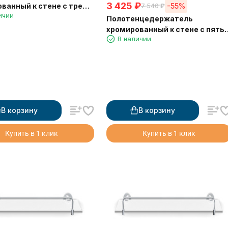
3 425
₽
-55%
ванный к стене с тремя
7 540
₽
ичии
и Langberger 11033A
Полотенцедержатель
хромированный к стене с пять
В наличии
крючками Langberger 11035A
В корзину
В корзину
Купить в 1 клик
Купить в 1 клик