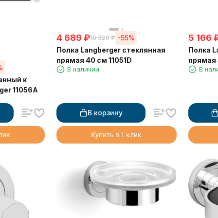
4 689
₽
5 166
-55%
10 320
₽
Полка Langberger стеклянная
Полка L
прямая 40 см 11051D
прямая 
%
В наличии
В нал
анный к
ger 11056A
В корзину
клик
Купить в 1 клик