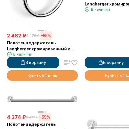
Langberger хромиро
В наличии
стене двойной 60 с
2 482
₽
-55%
5 470
₽
Полотенцедержатель
Langberger хромированный к
В наличии
стене "полуовал" 11038B
В корзину
В корзину
Купить в 1 клик
Купить в 1 
4 274
₽
-55%
9 410
₽
Полотенцедержатель