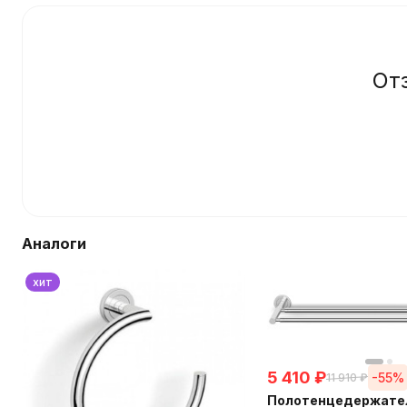
От
Аналоги
хит
5 410
₽
-55%
11 910
₽
Полотенцедержате