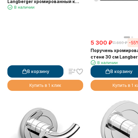
Langberger хромированный к
В наличии
стене одинарный 60 см 11001A
5 300
₽
-55
11 660
₽
Поручень хромиров
стене 30 см Langber
В наличии
В корзину
В корзину
Купить в 1 клик
Купить в 1 