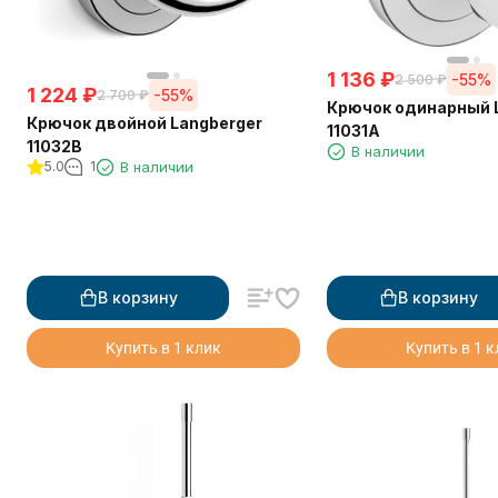
1 136
₽
-55%
2 500
₽
1 224
₽
-55%
2 700
₽
Крючок одинарный 
Крючок двойной Langberger
11031A
11032B
В наличии
5.0
1
В наличии
В корзину
В корзину
Купить в 1 клик
Купить в 1 