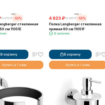
₽
4 623
₽
-55%
-55%
11 370
₽
10 180
₽
angberger стеклянная
Полка Langberger стеклянная
50 см 11051E
прямая 60 см 11051F
ичии
В наличии
В корзину
В корзину
Купить в 1 клик
Купить в 1 клик