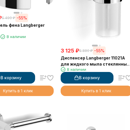
₽
-55%
5 490
₽
ль фена Langberger
1
В наличии
3 125
₽
-55%
6 880
₽
Диспенсер Langberger 11021A
для жидкого мыла стеклянный
В наличии
к стене круглый
В корзину
В корзину
Купить в 1 клик
Купить в 1 клик