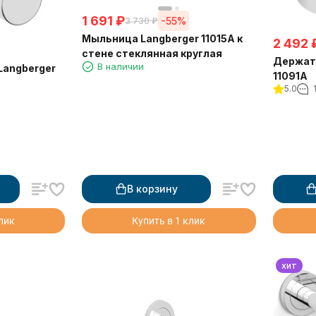
1 691
₽
-55%
3 730
₽
Мыльница Langberger 11015A к
2 492
стене стеклянная круглая
Держате
В наличии
Langberger
11091A
5.0
В корзину
клик
Купить в 1 клик
хит