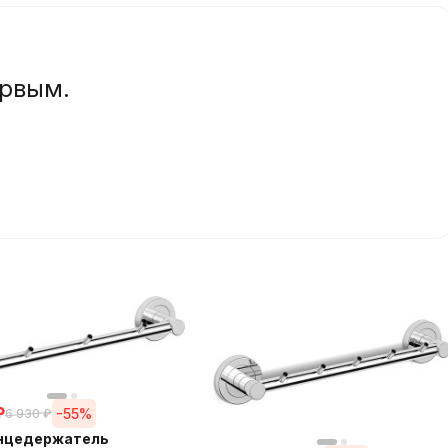
ервым.
₽
-55%
6 930
₽
нцедержатель