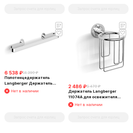
Запрос счета для юрлиц
Запрос счета для юрлиц
6 538
₽
14 390
₽
Полотенцедержатель
Langberger Держатель
2 486
₽
5 470
₽
аксессуаров и полотенца 60
Нет в наличии
Держатель Langberger
см 11004B
11074A для освежителя
воздуха
Нет в наличии
Запрос счета для юрлиц
Запрос счета для юрлиц