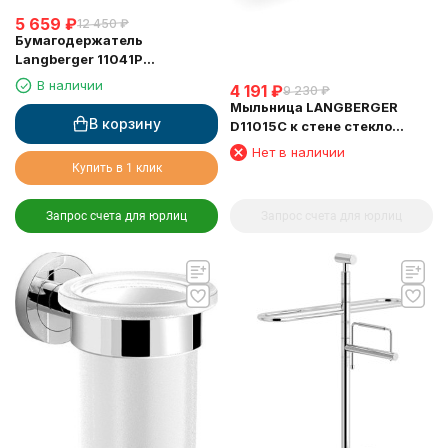
5 659
₽
12 450
₽
Бумагодержатель
Langberger 11041P
туалетной бумаги с
В наличии
4 191
₽
9 230
₽
крышкой и освежителем
Мыльница LANGBERGER
воздуха
В корзину
D11015C к стене стекло
овальная
Нет в наличии
Купить в 1 клик
Запрос счета для юрлиц
Запрос счета для юрлиц