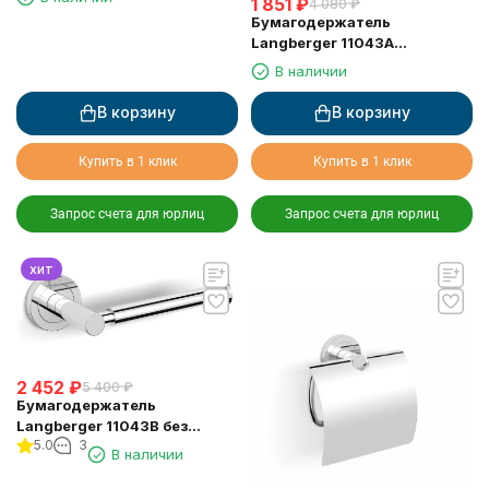
1 851
₽
4 080
₽
Бумагодержатель
Langberger 11043A
туалетной бумаги без
В наличии
крышки квадратный
В корзину
В корзину
Купить в 1 клик
Купить в 1 клик
Запрос счета для юрлиц
Запрос счета для юрлиц
хит
2 452
₽
5 400
₽
Бумагодержатель
Langberger 11043B без
5.0
3
крышки выдвижной
В наличии