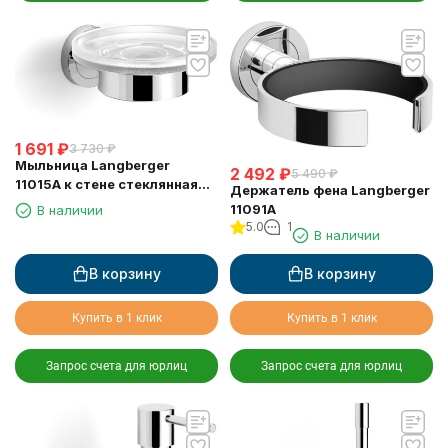
1 691
₽
3 730
₽
Мыльница Langberger
2 492
₽
5 490
₽
11015A к стене стеклянная
Держатель фена Langberger
круглая
11091A
В наличии
5.0
1
В наличии
В корзину
В корзину
Купить в 1 клик
Купить в 1 клик
Запрос счета для юрлиц
Запрос счета для юрлиц