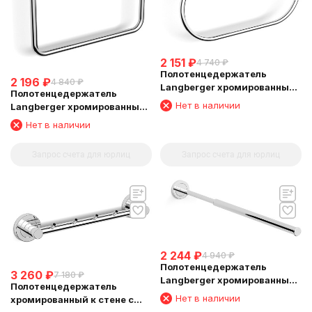
2 151
₽
4 740
₽
Полотенцедержатель
2 196
₽
4 840
₽
Langberger хромированный
Полотенцедержатель
к стене "овал" 11038A
Нет в наличии
Langberger хромированный
к стене "квадрат" 11038C
Нет в наличии
Запрос счета для юрлиц
Запрос счета для юрлиц
2 244
₽
4 940
₽
Полотенцедержатель
3 260
₽
7 180
₽
Langberger хромированный
Полотенцедержатель
к стене телескопический
Нет в наличии
хромированный к стене с
33-53 см 11009A