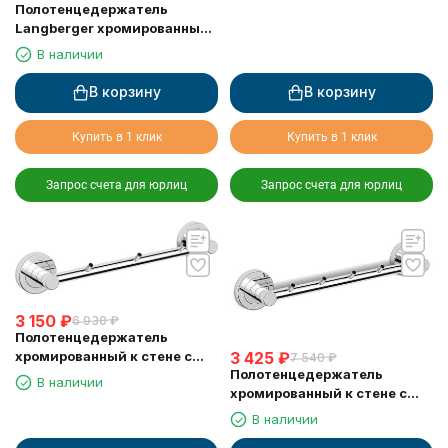
Полотенцедержатель
Langberger хромированный
к стене "полуовал" 11038B
В наличии
В корзину
В корзину
Купить в 1 клик
Купить в 1 клик
Запрос счета для юрлиц
Запрос счета для юрлиц
3 150
₽
6 930
₽
Полотенцедержатель
хромированный к стене с
3 425
₽
7 540
₽
Полотенцедержатель
тремя крючками Langberger
В наличии
хромированный к стене с
11033A
пятью крючками Langberger
В наличии
11035A