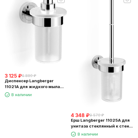
3 125
₽
6 880
₽
Диспенсер Langberger
11021A для жидкого мыла
стеклянный к стене круглый
В наличии
4 348
₽
9 570
₽
Ерш Langberger 11025A для
унитаза стеклянный к стене
круглый
В наличии