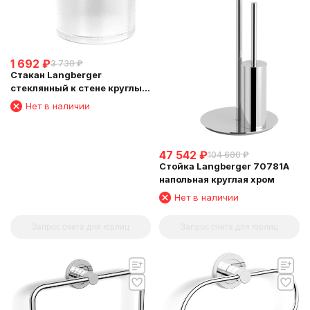
1 692
₽
3 730
₽
Стакан Langberger
стеклянный к стене круглый
11011A
Нет в наличии
47 542
₽
104 600
₽
Стойка Langberger 70781A
напольная круглая хром
Нет в наличии
Запрос счета для юрлиц
Запрос счета для юрлиц