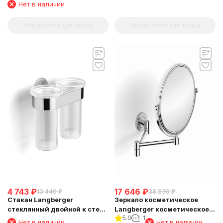
четырьмя крючками
Нет в наличии
Langberger 11034A
Запрос счета для юрлиц
Запрос счета для юрлиц
4 743
₽
17 646
₽
10 440
₽
38 830
₽
Стакан Langberger
Зеркало косметическое
стеклянный двойной к стене
Langberger косметическое
5.0
1
круглый 11019A
поворотное к стене 70485
Нет в наличии
Нет в наличии