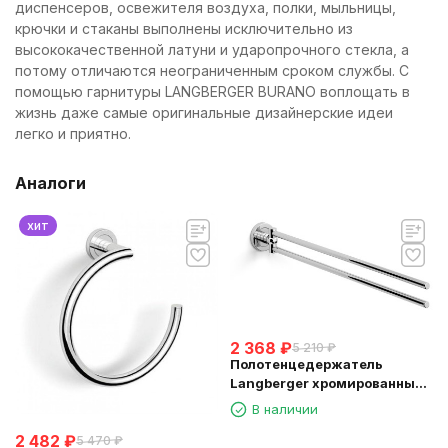
диспенсеров, освежителя воздуха, полки, мыльницы,
крючки и стаканы выполнены исключительно из
высококачественной латуни и ударопрочного стекла, а
потому отличаются неограниченным сроком службы. С
помощью гарнитуры LANGBERGER BURANO воплощать в
жизнь даже самые оригинальные дизайнерские идеи
легко и приятно.
Аналоги
хит
2 368
₽
5 210
₽
Полотенцедержатель
Langberger хромированный
к стене двойной поворотный
В наличии
11008C
2 482
₽
5 470
₽