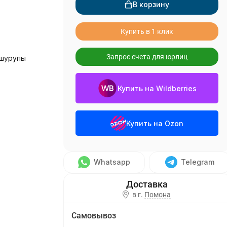
В корзину
Купить в 1 клик
Запрос счета для юрлиц
 шурупы
Купить на Wildberries
Купить на Ozon
Whatsapp
Telegram
в г.
Помона
Самовывоз