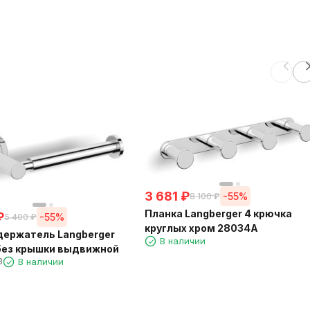
3 681
₽
-55%
8 100
₽
Планка Langberger 4 крючка
₽
-55%
5 400
₽
круглых хром 28034A
ержатель Langberger
В наличии
без крышки выдвижной
3
В наличии