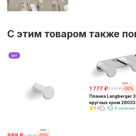
C этим товаром также п
хит
1 777
₽
-55%
3 910
₽
Планка Langberger 3 крючка
круглых хром 2803
5.0
1
В наличии
989
₽
-55%
2 180
₽