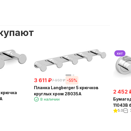
окупают
хит
3 611
₽
-55%
7 950
₽
Планка Langberger 5 крючков
2 452
круглых хром 28035A
3A
Бумагод
В наличии
11043B 
5.0