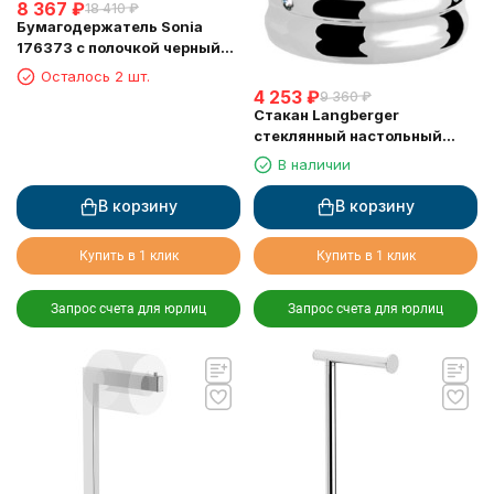
8 367
₽
18 410
₽
Бумагодержатель Sonia
176373 с полочкой черный
матовый
Осталось 2 шт.
4 253
₽
9 360
₽
Стакан Langberger
стеклянный настольный
круглый "Swarovski" 22213A
В наличии
В корзину
В корзину
Купить в 1 клик
Купить в 1 клик
Запрос счета для юрлиц
Запрос счета для юрлиц