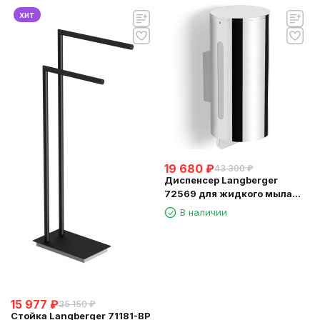
хит
19 680
₽
43 300
₽
Диспенсер Langberger
72569 для жидкого мыла
хромированный к стене
В наличии
круглый 300 мл
15 977
₽
35 150
₽
Стойка Langberger 71181-BP