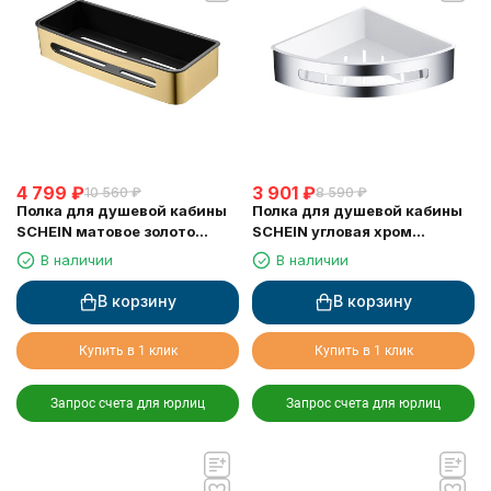
4 799
₽
3 901
₽
10 560
₽
8 590
₽
Полка для душевой кабины
Полка для душевой кабины
SCHEIN матовое золото
SCHEIN угловая хром
(9327BG)
(9326CH)
В наличии
В наличии
В корзину
В корзину
Купить в 1 клик
Купить в 1 клик
Запрос счета для юрлиц
Запрос счета для юрлиц