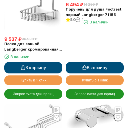
6 494
₽
14 290
₽
Поручень для душа Footrest
черный Langberger 71155
5.0
1
В наличии
9 537
₽
20 990
₽
Полка для ванной
Langberger хромированная к
стене 2-х этажная 10860I
В наличии
В корзину
В корзину
Купить в 1 клик
Купить в 1 клик
Запрос счета для юрлиц
Запрос счета для юрлиц