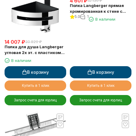
4 601
₽
10 130
₽
Полка Langberger прямая
хромированная к стене с
5.0
1
двумя крючками
В наличии
одноэтажная 10860M
14 007
₽
30 820
₽
Полка для душа Langberger
угловая 2х эт. с пластиком
75862
В наличии
В корзину
В корзину
Купить в 1 клик
Купить в 1 клик
Запрос счета для юрлиц
Запрос счета для юрлиц