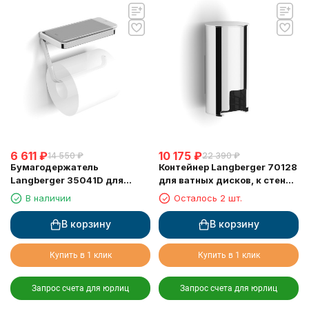
6 611
₽
10 175
₽
14 550
₽
22 390
₽
Бумагодержатель
Контейнер Langberger 70128
Langberger 35041D для
для ватных дисков, к стене,
туалетной бумаги с
хром
В наличии
Осталось 2 шт.
прорезиненной полкой хром
В корзину
В корзину
Купить в 1 клик
Купить в 1 клик
Запрос счета для юрлиц
Запрос счета для юрлиц