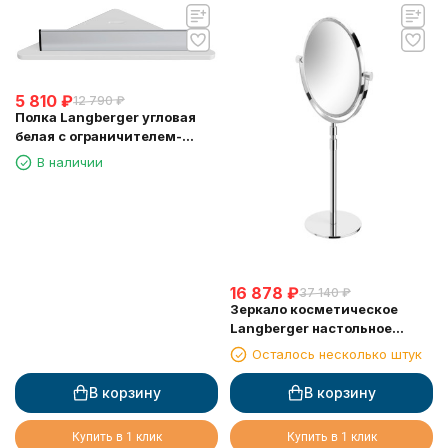
5 810
₽
12 790
₽
Полка Langberger угловая
белая с ограничителем-
скребок 73451-WH
В наличии
16 878
₽
37 140
₽
Зеркало косметическое
Langberger настольное
поворотное 70985
Осталось несколько штук
В корзину
В корзину
Купить в 1 клик
Купить в 1 клик