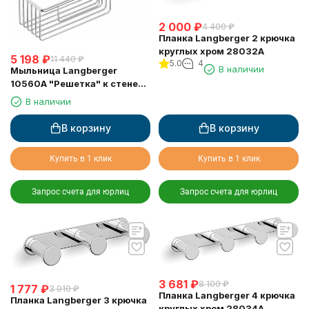
2 000
₽
4 400
₽
Планка Langberger 2 крючка
круглых хром 28032A
5 198
₽
11 440
₽
5.0
4
В наличии
Мыльница Langberger
10560A "Решетка" к стене
двойная хромированная
В наличии
В корзину
В корзину
Купить в 1 клик
Купить в 1 клик
Запрос счета для юрлиц
Запрос счета для юрлиц
3 681
₽
8 100
₽
1 777
₽
3 910
₽
Планка Langberger 4 крючка
Планка Langberger 3 крючка
круглых хром 28034A