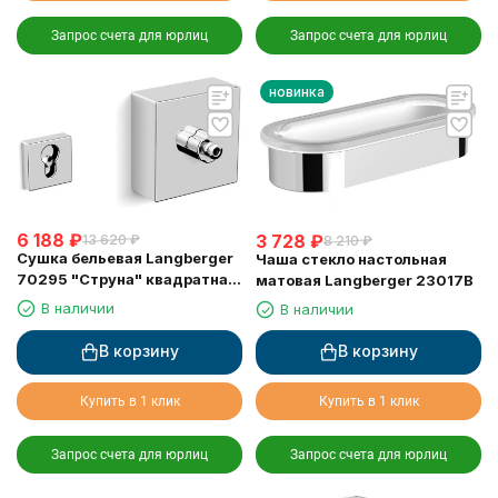
Запрос счета для юрлиц
Запрос счета для юрлиц
новинка
6 188
₽
3 728
₽
13 620
₽
8 210
₽
Сушка бельевая Langberger
Чаша стекло настольная
70295 "Струна" квадратная
матовая Langberger 23017B
длина 2,5м.
В наличии
В наличии
В корзину
В корзину
Купить в 1 клик
Купить в 1 клик
Запрос счета для юрлиц
Запрос счета для юрлиц