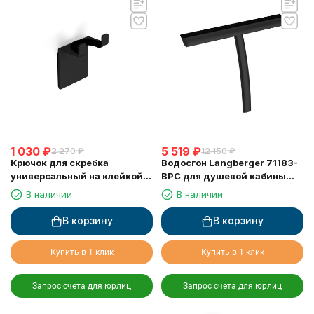
1 030
₽
5 519
₽
2 270
₽
12 150
₽
Крючок для скребка
Водосгон Langberger 71183-
универсальный на клейкой
BPC для душевой кабины
основе LANGBERGER 75183-
черный
В наличии
В наличии
10-00-BPC черный
В корзину
В корзину
Купить в 1 клик
Купить в 1 клик
Запрос счета для юрлиц
Запрос счета для юрлиц