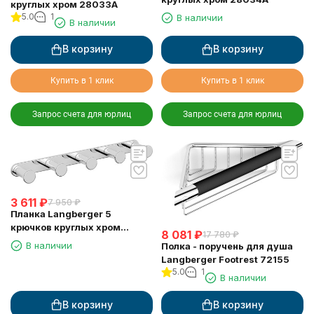
круглых хром 28033A
5.0
1
В наличии
В наличии
В корзину
В корзину
Купить в 1 клик
Купить в 1 клик
Запрос счета для юрлиц
Запрос счета для юрлиц
3 611
₽
7 950
₽
Планка Langberger 5
крючков круглых хром
8 081
₽
17 780
₽
28035A
В наличии
Полка - поручень для душа
Langberger Footrest 72155
5.0
1
В наличии
В корзину
В корзину