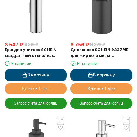
8 547
₽
6 756
₽
18 810
₽
14 870
₽
Ерш для унитаза SCHEIN
Диспенсер SCHEIN 9337MB
квадратный стена/пол
для жидкого мыла
хромированный (9364CH)
настольный черный
В наличии
В наличии
В корзину
В корзину
Купить в 1 клик
Купить в 1 клик
Запрос счета для юрлиц
Запрос счета для юрлиц