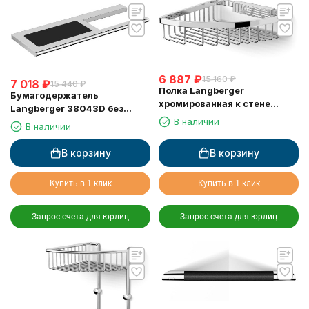
6 887
₽
15 160
₽
7 018
₽
15 440
₽
Полка Langberger
Бумагодержатель
хромированная к стене
Langberger 38043D без
одноэтажная 72560
В наличии
крышки хром с полкой с
В наличии
резиновым покрытием anti-
slip
В корзину
В корзину
Купить в 1 клик
Купить в 1 клик
Запрос счета для юрлиц
Запрос счета для юрлиц