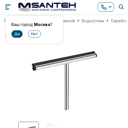
Главная
Аксессуары для ванной
Водосгоны
Скребок
Ваш город
Москва
?
хит