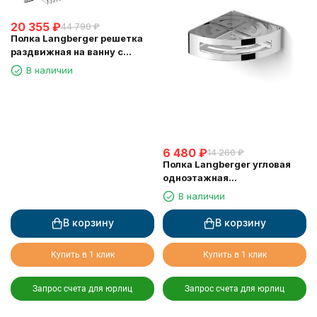
20 355
₽
44 790
₽
Полка Langberger решетка
раздвижная на ванну с
резиновыми протекторами
В наличии
79260
6 480
₽
14 260
₽
Полка Langberger угловая
одноэтажная
хромированная 75260
В наличии
В корзину
В корзину
Купить в 1 клик
Купить в 1 клик
Запрос счета для юрлиц
Запрос счета для юрлиц