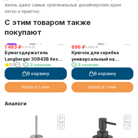
жизнь даже самые оригинальные дизайнерские идеи
легко и приятно.
C этим товаром также
покупают
1 483
хит
₽
896
₽
3 270
₽
1 980
₽
Бумагодержатель
Крючок для скребка
Langberger 30843B без
универсальный на
5.0
1
В наличии
В наличии
крышки на клейкой основе
клейкой основе
3М
LANGBERGER 75183-10-00
В корзину
В корзину
Купить в 1 клик
Купить в 1 клик
Аналоги