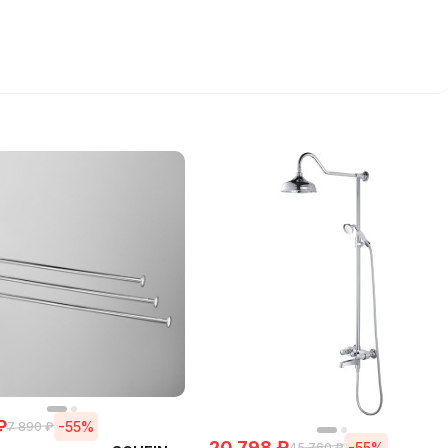
₽
-55%
7 890
₽
20 798
₽
-55%
45 760
₽