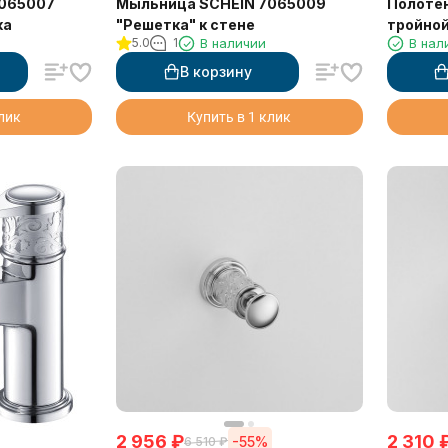
7065007
Мыльница SCHEIN 7065009
Полоте
мика
"Решетка" к стене
тройной
5.0
1
В наличии
В нал
В корзину
клик
Купить в 1 клик
2 956
₽
2 310
-55%
6 510
₽