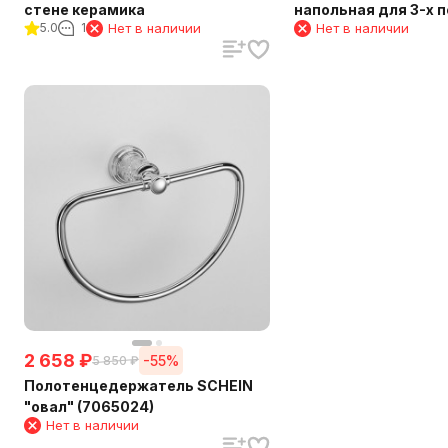
стене керамика
напольная для 3-х 
5.0
1
Нет в наличии
Нет в наличии
2 658
₽
-55%
5 850
₽
Полотенцедержатель SCHEIN
"овал" (7065024)
Нет в наличии