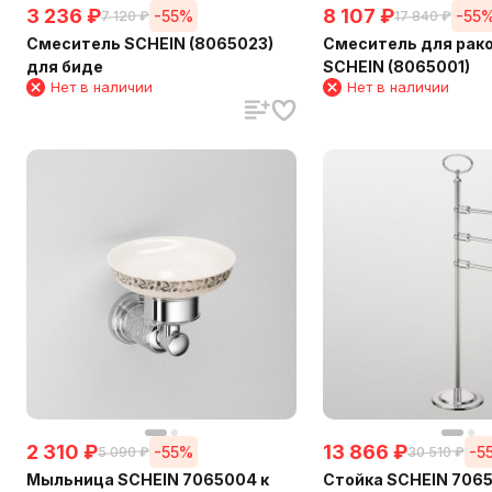
3 236
₽
8 107
₽
-55%
-55
7 120
₽
17 840
₽
Смеситель SCHEIN (8065023)
Смеситель для рак
для биде
SCHEIN (8065001)
Нет в наличии
Нет в наличии
2 310
₽
13 866
₽
-55%
-5
5 090
₽
30 510
₽
Мыльница SCHEIN 7065004 к
Стойка SCHEIN 706