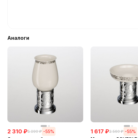
Аналоги
2 310
₽
1 617
₽
-55%
-55%
5 090
₽
3 560
₽