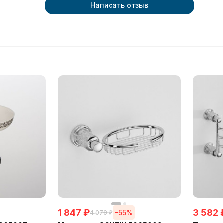
Написать отзыв
1 847
₽
3 582
-55%
4 070
₽