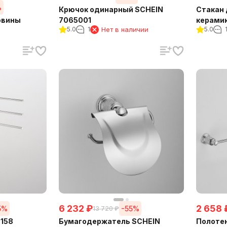
%
Крючок одинарный SCHEIN
Стакан 
овины
7065001
керамик
5.0
1
Нет в наличии
5.0
(706501
6 232
₽
2 658
5%
-55%
13 720
₽
5158
Бумагодержатель SCHEIN
Полоте