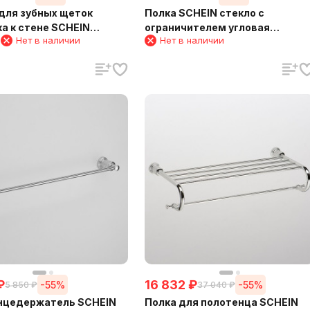
для зубных щеток
Полка SCHEIN стекло с
а к стене SCHEIN
ограничителем угловая
1
Нет в наличии
Нет в наличии
1)
(7065048)
₽
16 832
₽
-55%
-55%
5 850
₽
37 040
₽
нцедержатель SCHEIN
Полка для полотенца SCHEIN