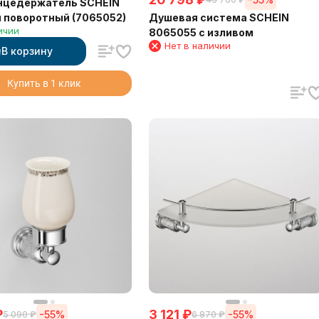
нцедержатель SCHEIN
Душевая система SCHEIN
 поворотный (7065052)
ичии
8065055 с изливом
Нет в наличии
В корзину
Купить в 1 клик
₽
3 121
₽
-55%
-55%
5 090
₽
6 870
₽