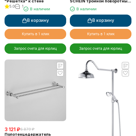
"Решетка" к стене
SCHEIN тройной поворотный
5.0
1
(7065052)
В наличии
В наличии
В корзину
В корзину
Купить в 1 клик
Купить в 1 клик
Запрос счета для юрлиц
Запрос счета для юрлиц
3 121
₽
6 870
₽
Полотенцедержатель