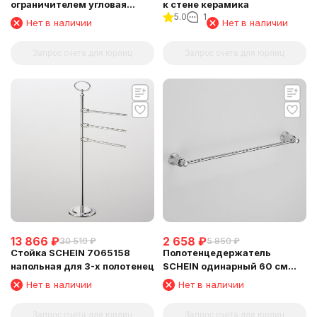
ограничителем угловая
к стене керамика
5.0
1
(7065048)
Нет в наличии
Нет в наличии
Запрос счета для юрлиц
Запрос счета для юрлиц
13 866
₽
2 658
₽
30 510
₽
5 850
₽
Стойка SCHEIN 7065158
Полотенцедержатель
напольная для 3-х полотенец
SCHEIN одинарный 60 см
(7065037)
Нет в наличии
Нет в наличии
Запрос счета для юрлиц
Запрос счета для юрлиц