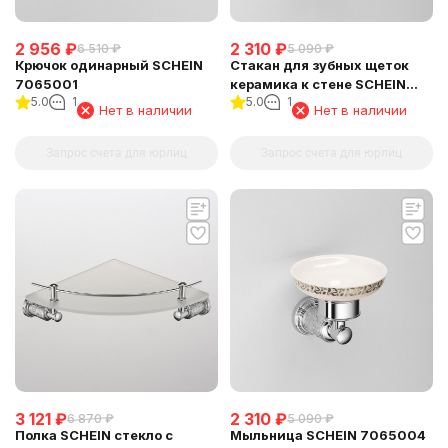
2 956
₽
2 310
₽
6 510
₽
5 090
₽
Крючок одинарный SCHEIN
Стакан для зубных щеток
7065001
керамика к стене SCHEIN
5.0
1
5.0
1
(7065011)
Нет в наличии
Нет в наличии
Запрос счета для юрлиц
Запрос счета для юрлиц
3 121
₽
2 310
₽
6 870
₽
5 090
₽
Полка SCHEIN стекло с
Мыльница SCHEIN 7065004