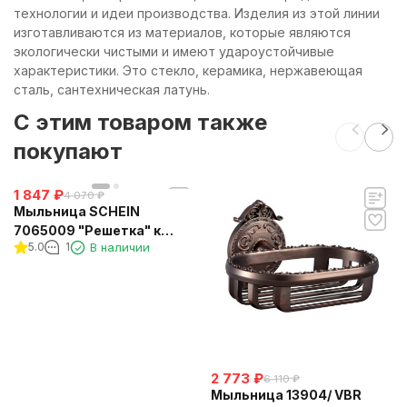
технологии и идеи производства. Изделия из этой линии
изготавливаются из материалов, которые являются
экологически чистыми и имеют удароустойчивые
характеристики. Это стекло, керамика, нержавеющая
сталь, сантехническая латунь.
C этим товаром также
покупают
1 847
₽
4 070
₽
Мыльница SCHEIN
7065009 "Решетка" к
5.0
1
В наличии
стене
2 773
₽
6 110
₽
Мыльница 13904/ VBR