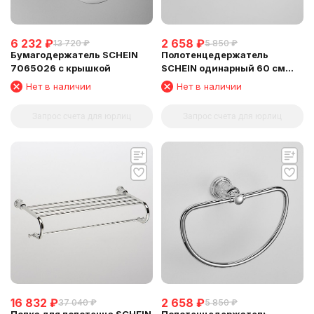
6 232
₽
2 658
₽
13 720
₽
5 850
₽
Бумагодержатель SCHEIN
Полотенцедержатель
7065026 с крышкой
SCHEIN одинарный 60 см
(7065037)
Нет в наличии
Нет в наличии
Запрос счета для юрлиц
Запрос счета для юрлиц
16 832
₽
2 658
₽
37 040
₽
5 850
₽
Полка для полотенца SCHEIN
Полотенцедержатель