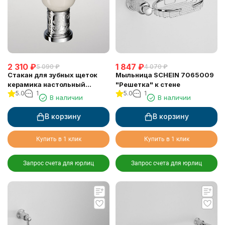
2 310
₽
1 847
₽
5 090
₽
4 070
₽
Стакан для зубных щеток
Мыльница SCHEIN 7065009
керамика настольный
"Решетка" к стене
5.0
1
5.0
1
SCHEIN (7065013)
В наличии
В наличии
В корзину
В корзину
Купить в 1 клик
Купить в 1 клик
Запрос счета для юрлиц
Запрос счета для юрлиц