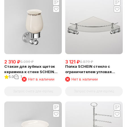
2 310
₽
3 121
₽
5 090
₽
6 870
₽
Стакан для зубных щеток
Полка SCHEIN стекло с
керамика к стене SCHEIN
ограничителем угловая
5.0
1
(7065011)
(7065048)
Нет в наличии
Нет в наличии
Запрос счета для юрлиц
Запрос счета для юрлиц