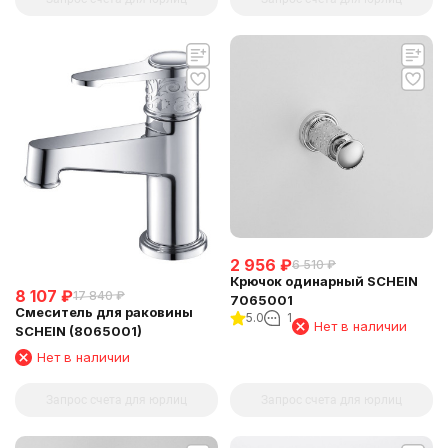
2 956
₽
6 510
₽
Крючок одинарный SCHEIN
8 107
₽
17 840
₽
7065001
Смеситель для раковины
5.0
1
Нет в наличии
SCHEIN (8065001)
Нет в наличии
Запрос счета для юрлиц
Запрос счета для юрлиц