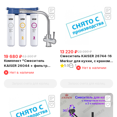
13 220
₽
29 090
₽
19 680
₽
Смеситель KAISER 26744-16
43 300
₽
Комплект "Cмеситель
Merkur для кухни, с краном
KAISER 26044 + фильтр
5.0
1
для питьевой воды,
Нет в наличии
Барьер"
Нет в наличии
Запрос счета для юрлиц
Запрос счета для юрлиц