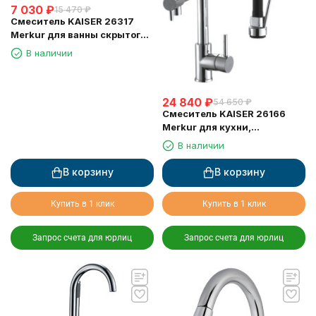
7 030
₽
15 470
₽
Смеситель KAISER 26317
Merkur для ванны скрытого
монтажа
В наличии
24 840
₽
54 650
₽
Смеситель KAISER 26166
Merkur для кухни,
поворотный, выдвижной
В наличии
(шланг 0013)
В корзину
В корзину
Купить в 1 клик
Купить в 1 клик
Запрос счета для юрлиц
Запрос счета для юрлиц