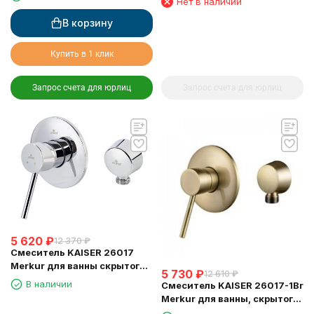
Нет в наличии
песочный
песочный
В корзину
Купить в 1 клик
Запрос счета для юрлиц
Запрос счета для юрлиц
5 620
₽
12 370
₽
Смеситель KAISER 26017
Merkur для ванны скрытого
5 730
₽
12 610
₽
монтажа
В наличии
Смеситель KAISER 26017-1Br
Merkur для ванны, скрытого
монтажа