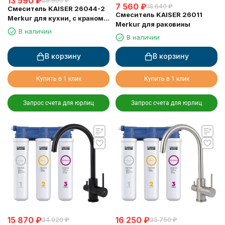
13 590
₽
29 900
₽
7 560
₽
16 640
₽
Смеситель KAISER 26044-2
Смеситель KAISER 26011
Merkur для кухни, с краном
Merkur для раковины
для питьевой воды, черный
В наличии
мрамор
В наличии
В корзину
В корзину
Купить в 1 клик
Купить в 1 клик
Запрос счета для юрлиц
Запрос счета для юрлиц
15 870
₽
16 250
₽
34 920
₽
35 750
₽