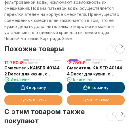
фильтрованной воды, исключают возможность их
смешивания. Подача питьевой воды осуществляется
переключателем на корпусе смесителя. Преимущество
совмещенных смесителей заключается в том, что не
нужно делать дополнительных отверстий на мойке и
устанавливать отдельный кран для питьевой воды.
Черный матовый. Картридж 35мм.
Похожие товары
12 750
₽
12 750
хит
₽
28 050
₽
28 050
₽
Смеситель KAISER 40144-
Смеситель KAISER 40144-
2 Decor для кухни, с
4 Decor для кухни, с
В наличии
В наличии
краном для питьевой
краном для питьевой
воды, черный мрамор
воды, песочный мрамор
В корзину
В корзину
Купить в 1 клик
Купить в 1 клик
C этим товаром также
покупают