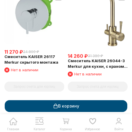
11 270
₽
24 800
₽
14 260
₽
31 380
₽
Смеситель KAISER 26117
Смеситель KAISER 26044-3
Merkur скрытого монтажа
Merkur для кухни, с краном
Нет в наличии
для питьевой воды,
Нет в наличии
бронзовый
Запрос счета для юрлиц
Запрос счета для юрлиц
В корзину
Главная
Каталог
Корзина
Избранное
Войти