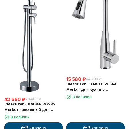
15 580
₽
34 280
₽
Смеситель KAISER 26144
Merkur для кухни с
выдвижной лейкой
В наличии
42 660
₽
93 860
₽
Смеситель KAISER 26282
Merkur напольный для
ванны, Хром
В наличии
В корзину
В корзину