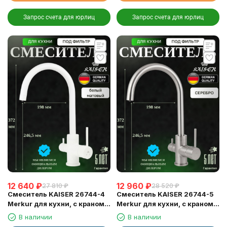
Запрос счета для юрлиц
Запрос счета для юрлиц
12 640
₽
12 960
₽
27 810
₽
28 520
₽
Смеситель KAISER 26744-4
Смеситель KAISER 26744-5
Merkur для кухни, с краном
Merkur для кухни, с краном
для питьевой воды, белый
для питьевой воды, серебро
В наличии
В наличии
матовый