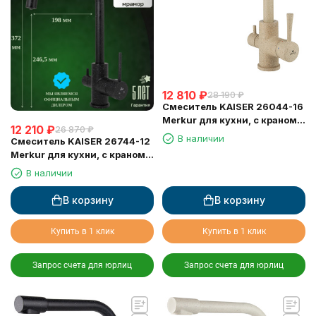
12 810
₽
28 190
₽
Смеситель KAISER 26044-16
Merkur для кухни, с краном
12 210
₽
26 870
₽
для питьевой воды,
В наличии
Смеситель KAISER 26744-12
песочный мрамор
Merkur для кухни, с краном
для питьевой воды, черный
В наличии
мрамор
В корзину
В корзину
Купить в 1 клик
Купить в 1 клик
Запрос счета для юрлиц
Запрос счета для юрлиц