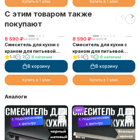
Купить в 1 клик
Купить в 1 клик
C этим товаром также
покупают
8 590
₽
8 590
₽
18 900
₽
18 900
₽
Смеситель для кухни с
Смеситель для кухни с
краном для питьевой
краном для питьевой
5.0
2
В наличии
5.0
11
В наличии
воды VIKO V-5044
воды VIKO V-5124
В корзину
В корзину
Купить в 1 клик
Купить в 1 клик
Аналоги
хит