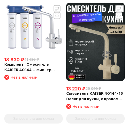
18 830
₽
41 430
₽
Комплект "Смеситель
KAISER 40144 + фильтр
Барьер"
Нет в наличии
13 220
₽
29 090
₽
Смеситель KAISER 40144-16
Decor для кухни, с краном
для питьевой воды,
Нет в наличии
песочный мрамор
Запрос счета для юрлиц
Запрос счета для юрлиц