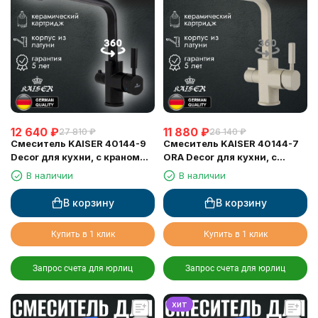
12 640
₽
11 880
₽
27 810
₽
26 140
₽
Смеситель KAISER 40144-9
Смеситель KAISER 40144-7
Decor для кухни, с краном
ORA Decor для кухни, с
для питьевой воды, черный
краном для питьевой воды,
В наличии
В наличии
матовый
бежевый мрамор
В корзину
В корзину
Купить в 1 клик
Купить в 1 клик
Запрос счета для юрлиц
Запрос счета для юрлиц
хит