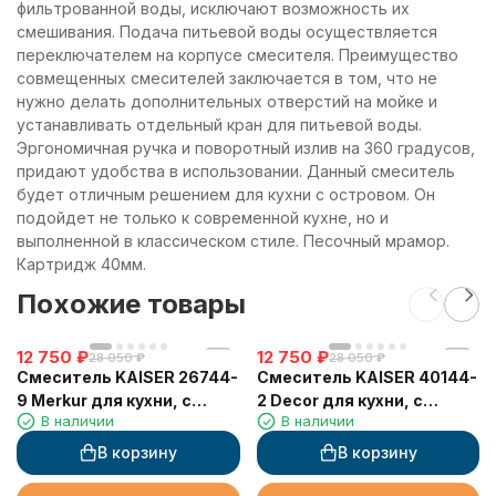
фильтрованной воды, исключают возможность их
смешивания. Подача питьевой воды осуществляется
переключателем на корпусе смесителя. Преимущество
совмещенных смесителей заключается в том, что не
нужно делать дополнительных отверстий на мойке и
устанавливать отдельный кран для питьевой воды.
Эргономичная ручка и поворотный излив на 360 градусов,
придают удобства в использовании. Данный смеситель
будет отличным решением для кухни с островом. Он
подойдет не только к современной кухне, но и
выполненной в классическом стиле. Песочный мрамор.
Картридж 40мм.
Похожие товары
12 750
₽
12 750
₽
28 050
₽
28 050
₽
Смеситель KAISER 26744-
Смеситель KAISER 40144-
9 Merkur для кухни, с
2 Decor для кухни, с
В наличии
В наличии
краном для питьевой
краном для питьевой
воды, черный матовый
воды, черный мрамор
В корзину
В корзину