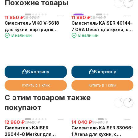
Похожие товары
11 850
₽
11 880
хит
₽
26 070
₽
26 140
₽
Смеситель VIKO V-5618
Смеситель KAISER 40144-
для кухни, картридж
7 ORA Decor для кухни, с
В наличии
В наличии
Ф35мм, с гибким серым
краном для питьевой
изливом, под фильтр,
воды, бежевый мрамор
Silver
В корзину
В корзину
Купить в 1 клик
Купить в 1 клик
C этим товаром также
покупают
12 960
₽
14 040
₽
28 520
₽
30 890
₽
Смеситель KAISER
Смеситель KAISER 33066-
26044-8 Merkur для
1 Arena для кухни, с