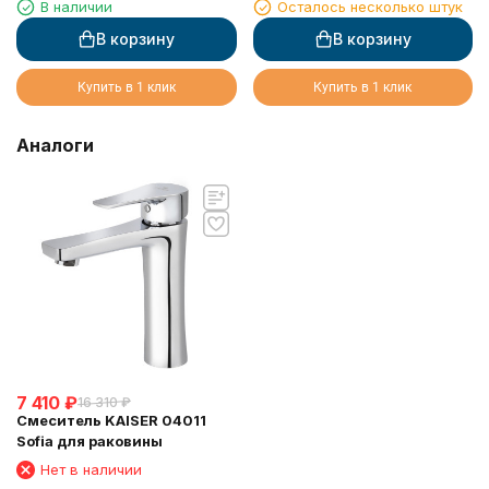
В наличии
Осталось несколько штук
кухни, с краном для
краном для питьевой
питьевой воды, песочный
воды, бронзовый
В корзину
В корзину
Купить в 1 клик
Купить в 1 клик
Аналоги
7 410
₽
16 310
₽
Смеситель KAISER 04011
Sofia для раковины
Нет в наличии