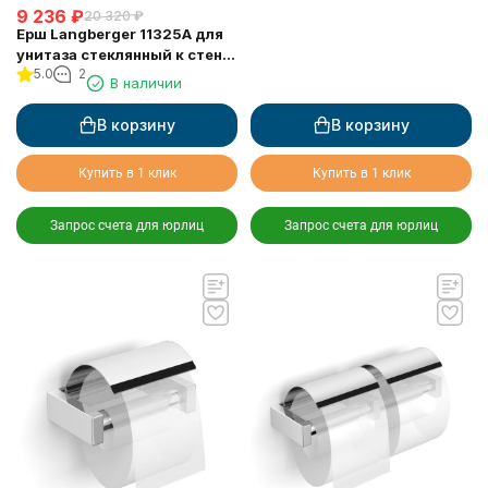
9 236
₽
20 320
₽
Ерш Langberger 11325A для
унитаза стеклянный к стене
5.0
2
квадратный
В наличии
В корзину
В корзину
Купить в 1 клик
Купить в 1 клик
Запрос счета для юрлиц
Запрос счета для юрлиц