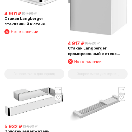
4 901
₽
10 790
₽
Стакан Langberger
стеклянный к стене
квадратный 11311A
Нет в наличии
4 917
₽
10 820
₽
Стакан Langberger
хромированный к стене
квадратный 30011A
Нет в наличии
Запрос счета для юрлиц
Запрос счета для юрлиц
5 932
₽
13 060
₽
Полотенцедержатель