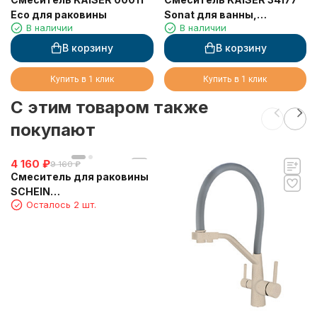
Eco для раковины
Sonat для ванны,
В наличии
В наличии
скрытого монтажа
В корзину
В корзину
Купить в 1 клик
Купить в 1 клик
C этим товаром также
покупают
4 160
₽
9 160
₽
Смеситель для раковины
SCHEIN
Осталось 2 шт.
(48217A/8032001A)