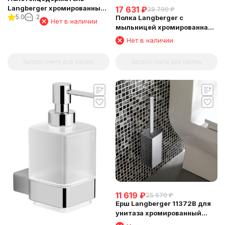
Langberger хромированный
17 631
₽
38 790
₽
5.0
2
Полка Langberger с
к стене "полуовал" 11338A
Нет в наличии
мыльницей хромированная
универсальная к стене 52 см
Нет в наличии
(решетка+решетка) 31060E
Запрос счета для юрлиц
Запрос счета для юрлиц
11 619
₽
25 570
₽
Ерш Langberger 11372B для
унитаза хромированный
квадратный к стене