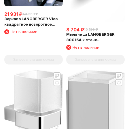
21 931
₽
48 250
₽
Зеркало LANGBERGER Vico
квадратное поворотное
8 704
₽
19 150
₽
косметическое 5 кратное
Нет в наличии
Мыльница LANGBERGER
увеличение (75485)
30015A к стене
хромированная (L&C)
Нет в наличии
Запрос счета для юрлиц
Запрос счета для юрлиц