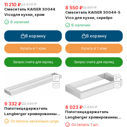
11 210
₽
24 670
₽
8 550
₽
18 810
₽
Смеситель KAISER 30044
Смеситель KAISER 30044-5
Vicoдля кухни, хром
Vico для кухни, серебро
В наличии
В наличии
В корзину
В корзину
Купить в 1 клик
Купить в 1 клик
Запрос счета для юрлиц
Запрос счета для юрлиц
9 332
₽
20 540
₽
8 023
₽
17 660
₽
Полотенцедержатель
Полотенцедержатель
Langberger хромированный
Langberger хромированный
к стене одинарный 45 см
Осталось несколько штук
к стене одинарный 22 см
30001D
Осталась 1 шт.