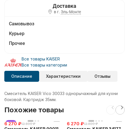
в г.
Эль-Монте
Самовывоз
Курьер
Прочее
Все товары KAISER
Все товары категории
Описание
Характеристики
Отзывы
Смеситель KAISER Vico 30033 однорычажный для кухни
боковой. Картридж 35мм.
Похожие товары
6 270
хит
₽
6 270
₽
13 800
₽
13 800
₽
Смеситель KAISER 00011
Смеситель KAISER 34177