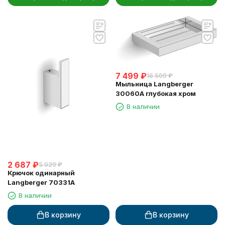
7 499
₽
16 500
₽
Мыльница Langberger
30060A глубокая хром
В наличии
2 687
₽
5 920
₽
Крючок одинарный
Langberger 70331A
В наличии
В корзину
В корзину