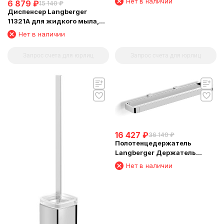
Нет в наличии
6 879
₽
15 140
₽
Диспенсер Langberger
11321A для жидкого мыла,
стеклянный, к стене
Нет в наличии
квадратный
Запрос счета для юрлиц
Запрос счета для юрлиц
16 427
₽
36 140
₽
Полотенцедержатель
Langberger Держатель
аксессуаров и полотенца 45
Нет в наличии
см 11304D