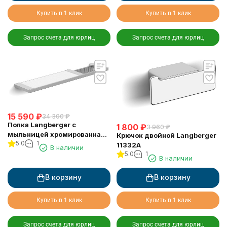
Купить в 1 клик
Купить в 1 клик
Запрос счета для юрлиц
Запрос счета для юрлиц
15 590
₽
34 300
₽
Полка Langberger с
1 800
₽
3 960
₽
мыльницей хромированная
Крючок двойной Langberger
5.0
1
универсальная к стене 52 см
11332A
В наличии
31060C
5.0
1
В наличии
В корзину
В корзину
Купить в 1 клик
Купить в 1 клик
Запрос счета для юрлиц
Запрос счета для юрлиц