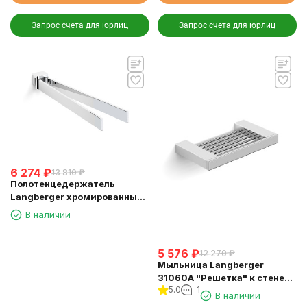
Запрос счета для юрлиц
Запрос счета для юрлиц
6 274
₽
13 810
₽
Полотенцедержатель
Langberger хромированный
к стене двойной поворотный
В наличии
11308A
5 576
₽
12 270
₽
Мыльница Langberger
31060A "Решетка" к стене
5.0
1
хромированная
В наличии