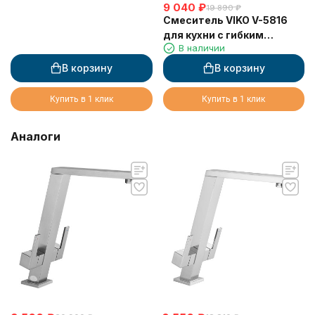
9 040
₽
19 890
₽
Смеситель VIKO V-5816
для кухни с гибким
В наличии
изливом и подключением
к фильтру 2 в 1
В корзину
В корзину
(нержавеющая сталь)
картридж d35 мм,
Купить в 1 клик
Купить в 1 клик
(корпус/излив: бежевый
мрамор/серый)
Аналоги