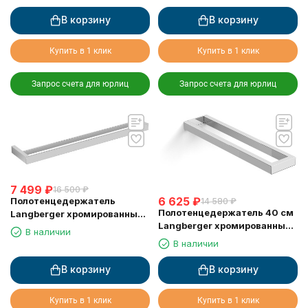
30038A
В корзину
В корзину
Купить в 1 клик
Купить в 1 клик
Запрос счета для юрлиц
Запрос счета для юрлиц
7 499
₽
16 500
₽
6 625
₽
Полотенцедержатель
14 580
₽
Полотенцедержатель 40 см
Langberger хромированный
Langberger хромированный
к стене двойной 60 см
В наличии
к стене двойной 30008A
36002A
В наличии
В корзину
В корзину
Купить в 1 клик
Купить в 1 клик