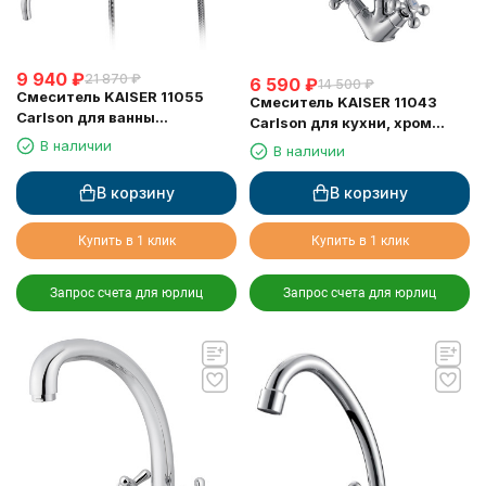
9 940
₽
21 870
₽
6 590
₽
14 500
₽
Смеситель KAISER 11055
Смеситель KAISER 11043
Carlson для ванны
Сarlson для кухни, хром
(аэр..6312, дивер. art 55,
(излив 7201)
В наличии
В наличии
излив 7232, отраж. 0323)
В корзину
В корзину
Купить в 1 клик
Купить в 1 клик
Запрос счета для юрлиц
Запрос счета для юрлиц