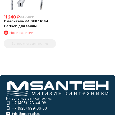
11 240
₽
24 730
₽
Смеситель KAISER 11044
Carlson для ванны
Нет в наличии
Запрос счета для юрлиц
Интернет-магазин сантехники
+7 (495) 128-44-08
+7 (925) 999-66-50
info@msanteh.ru