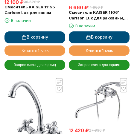
12 100
₽
26 620
₽
6 660
₽
Смеситель KAISER 11155
14 660
₽
Смеситель KAISER 11061
Carlson Lux для ванны
Carlson Lux для раковины,
В наличии
хром
В наличии
В корзину
В корзину
Купить в 1 клик
Купить в 1 клик
Запрос счета для юрлиц
Запрос счета для юрлиц
12 420
₽
27 330
₽