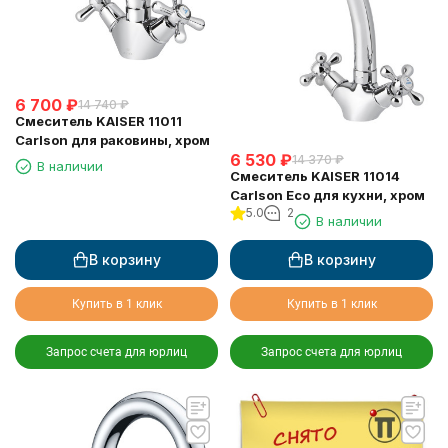
6 700
₽
14 740
₽
Смеситель KAISER 11011
Carlson для раковины, хром
6 530
₽
14 370
₽
В наличии
Смеситель KAISER 11014
Carlson Eco для кухни, хром
5.0
2
В наличии
В корзину
В корзину
Купить в 1 клик
Купить в 1 клик
Запрос счета для юрлиц
Запрос счета для юрлиц