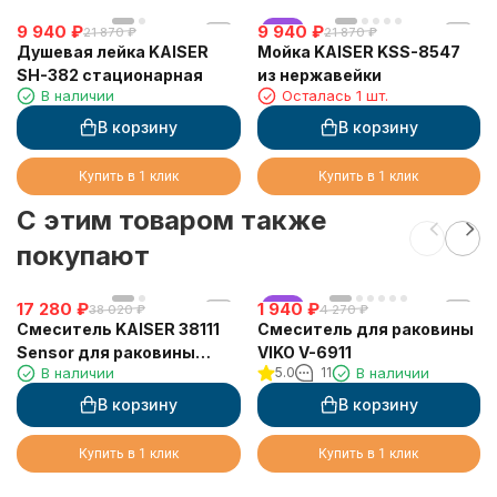
9 940
₽
9 940
хит
₽
21 870
₽
21 870
₽
Душевая лейка KAISER
Мойка KAISER KSS-8547
SH-382 стационарная
из нержавейки
В наличии
Осталась 1 шт.
В корзину
В корзину
Купить в 1 клик
Купить в 1 клик
C этим товаром также
покупают
17 280
₽
1 940
хит
₽
38 020
₽
4 270
₽
Смеситель KAISER 38111
Смеситель для раковины
Sensor для раковины
VIKO V-6911
В наличии
5.0
11
В наличии
сенсорный (3810, 3820)
В корзину
В корзину
Купить в 1 клик
Купить в 1 клик