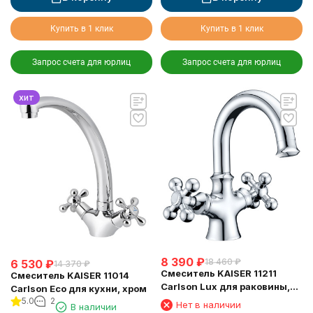
Купить в 1 клик
Купить в 1 клик
Запрос счета для юрлиц
Запрос счета для юрлиц
хит
8 390
₽
18 460
₽
6 530
₽
14 370
₽
Смеситель KAISER 11211
Смеситель KAISER 11014
Carlson Lux для раковины,
Carlson Eco для кухни, хром
хром
5.0
2
Нет в наличии
В наличии