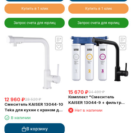
Купить в 1 клик
Купить в 1 клик
Запрос счета для юрлиц
Запрос счета для юрлиц
15 670
₽
34 480
₽
Комплект "Cмеситель
12 960
₽
28 520
₽
KAISER 13044-9 + фильтр
Смеситель KAISER 13044-10
Барьер"
Teka для кухни с краном для
Нет в наличии
питьевой воды, белый
В наличии
глянец
В корзину