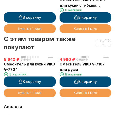
для кухни с гибким
В наличии
изливом и подключением
к фильтру 2 в 1
В корзину
В корзину
(нержавеющая сталь)
картридж d35 мм,
Купить в 1 клик
Купить в 1 клик
(корпус/излив: черный,
C этим товаром также
серебро/черный)
покупают
5 640
₽
4 960
₽
12 410
₽
10 920
₽
Смеситель для кухни VIKO
Смеситель VIKO V-7107
V-7704
для душа
В наличии
В наличии
В корзину
В корзину
Купить в 1 клик
Купить в 1 клик
Аналоги