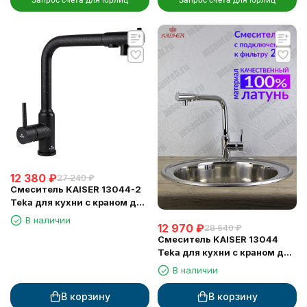
Запрос счета для юрлиц
Запрос счета для юрлиц
12 380
₽
27 240
₽
Смеситель KAISER 13044-2
Teka для кухни с краном для
питьевой воды, черный
В наличии
12 970
₽
мрамор
28 540
₽
Смеситель KAISER 13044
Teka для кухни с краном для
питьевой воды
В наличии
В корзину
В корзину