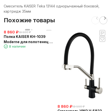
Смеситель KAISER Teka 13144 однорычажный боковой,
картридж 35мм
Похожие товары
8 860
₽
19 500
₽
Полка KAISER KH-1039
Moderne для полотенец с
В наличии
держателем
8 860
₽
19 500
₽
Смеситель VIKO V-5822