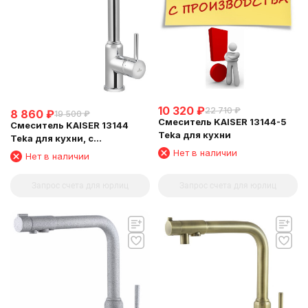
10 320
₽
22 710
₽
8 860
₽
19 500
₽
Смеситель KAISER 13144-5
Смеситель KAISER 13144
Teka для кухни
Teka для кухни, с
подключением фильтра для
Нет в наличии
Нет в наличии
питьевой воды, хром (6113
Кран-букса, 6312 Аэратор)
Запрос счета для юрлиц
Запрос счета для юрлиц