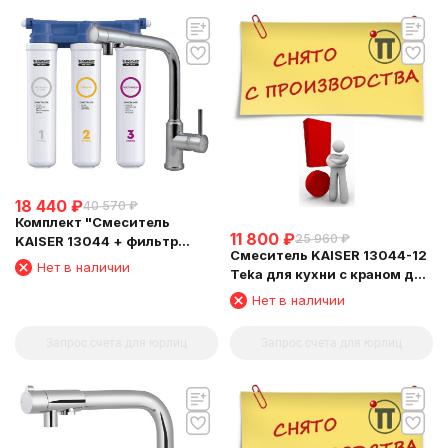
18 440
₽
40 570
₽
Комплект "Cмеситель
11 800
₽
25 960
₽
KAISER 13044 + фильтр
Смеситель KAISER 13044-12
Барьер"
Нет в наличии
Teka для кухни с краном для
питьевой воды
Нет в наличии
Запрос счета для юрлиц
Запрос счета для юрлиц