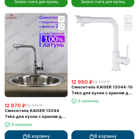
Запрос счета для юрлиц
Запрос счета для юрлиц
12 960
₽
28 520
₽
Смеситель KAISER 13044-10
Teka для кухни с краном для
питьевой воды, белый
В наличии
глянец
12 970
₽
28 540
₽
Смеситель KAISER 13044
Teka для кухни с краном для
питьевой воды
В наличии
В корзину
В корзину